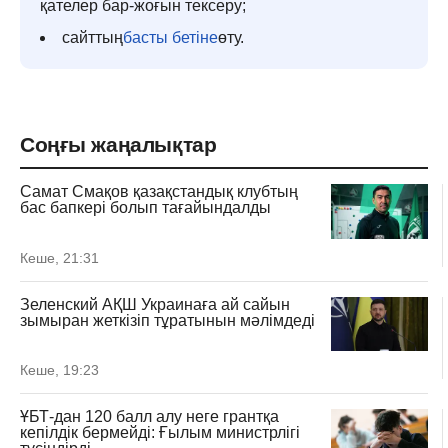
қателер бар-жоғын тексеру;
сайттың
басты бетіне
өту.
Соңғы жаңалықтар
Самат Смақов қазақстандық клубтың
бас бапкері болып тағайындалды
Кеше, 21:31
Зеленский АҚШ Украинаға ай сайын
зымыран жеткізіп тұратынын мәлімдеді
Кеше, 19:23
ҰБТ-дан 120 балл алу неге грантқа
кепілдік бермейді: Ғылым министрлігі