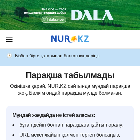
Бізбен бірге қатарынан болған күндеріңіз
Парақша табылмады
Өкінішке қарай, NUR.KZ сайтында мұндай парақша
жоқ. Бәлкім ондай парақша мүлде болмаған.
Мұндай жағдайда не істей аласыз:
бұған дейін болған парақшаға қайтып оралу;
URL мекенжайын қолмен терген болсаңыз,