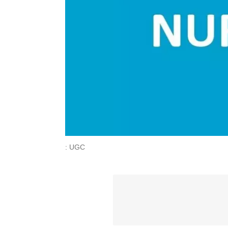
: UGC