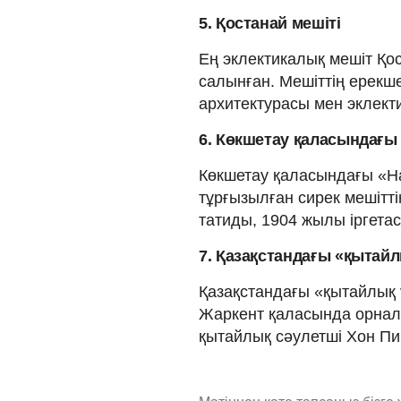
5. Қостанай мешіті
Ең эклектикалық мешіт Қо
салынған. Мешіттің ерекш
архитектурасы мен эклекти
6. Көкшетау қаласындағы 
Көкшетау қаласындағы «Нау
тұрғызылған сирек мешітті
татиды, 1904 жылы іргетас
7. Қазақстандағы «қытайл
Қазақстандағы «қытайлық 
Жаркент қаласында орнал
қытайлық сәулетші Хон Пик