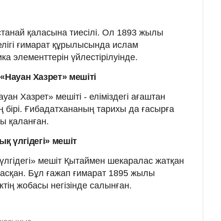
станай қаласына тиесілі. Ол 1893 жылы
елігі ғимарат құрылысында ислам
ка элементтерін үйлестірілуінде.
«Науан Хазрет» мешіті
ан Хазрет» мешіті - еліміздегі ағаштан
ң бірі. Ғибадатхананың тарихы да ғасырға
ы қаланған.
ық үлгідегі» мешіт
үлгідегі» мешіт Қытаймен шекаралас жатқан
асқан. Бұл ғажап ғимарат 1895 жылы
тің жобасы негізінде салынған.