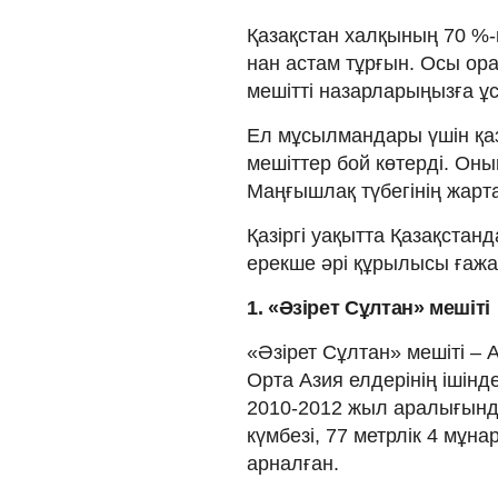
Қазақстан халқының 70 %-
нан астам тұрғын. Осы ор
мешітті назарларыңызға ұ
Ел мұсылмандары үшін қаз
мешіттер бой көтерді. Оны
Маңғышлақ түбегінің жарт
Қазіргі уақытта Қазақстанд
ерекше әрі құрылысы ғажап
1. «Әзірет Сұлтан» мешіті
«Әзірет Сұлтан» мешіті –
Орта Азия елдерінің ішінд
2010-2012 жыл аралығында
күмбезі, 77 метрлік 4 мұ
арналған.