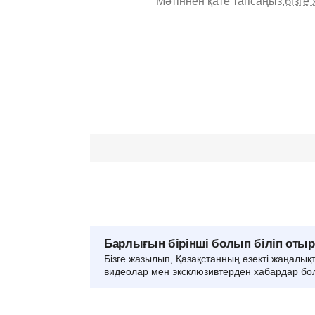
Мәтіннен қате тапсаңыз,
бізге
Барлығын бірінші болып біліп оты
Бізге жазылып, Қазақстанның өзекті жаңалық
видеолар мен эксклюзивтерден хабардар бо