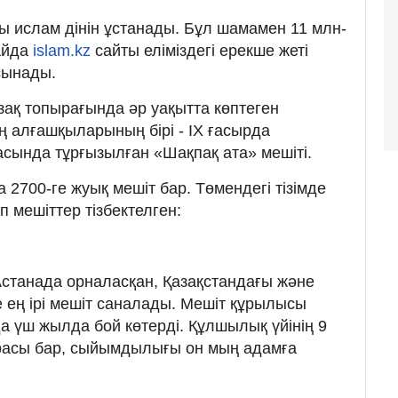
ы ислам дінін ұстанады. Бұл шамамен 11 млн-
айда
islam.kz
сайты еліміздегі ерекше жеті
сынады.
ақ топырағында әр уақытта көптеген
ң алғашқыларының бірі - IX ғасырда
асында тұрғызылған «Шақпақ ата» мешіті.
а 2700-ге жуық мешіт бар. Төмендегі тізімде
 мешіттер тізбектелген:
 Астанада орналасқан, Қазақстандағы және
е ең ірі мешіт саналады. Мешіт құрылысы
 үш жылда бой көтерді. Құлшылық үйінің 9
нарасы бар, сыйымдылығы он мың адамға