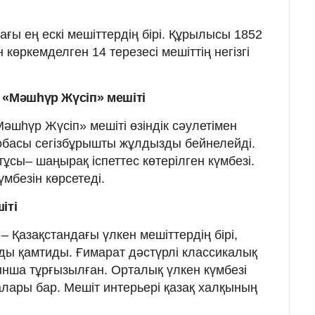
ағы ең ескі мешіттердің бірі. Құрылысы 1852
көркемделген 14 терезесі мешіттің негізгі
 «Мәшһүр Жүсіп» мешіті
шһүр Жүсіп» мешіті өзіндік сәулетімен
обасы сегізбұрышты жұлдызды бейнелейді.
ұсы– шаңырақ іспеттес көтерілген күмбезі.
үмбезін көрсетеді.
іті
– Қазақстандағы үлкен мешіттердің бірі,
ы қамтиды. Ғимарат дәстүрлі классикалық
нша тұрғызылған. Орталық үлкен күмбезі
лары бар. Мешіт интерьері қазақ халқының