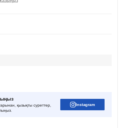
 жазыңыз
рыңыз
Instagram
тарынан, қызықты суреттер,
лыңыз.