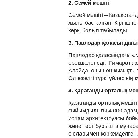
2. Семей мешіті
Семей мешіті – Қазақстанд
жылы басталған. Кірпішпен 
көркі болып табылады.
3. Павлодар қаласындағы
Павлодар қаласындағы «Мә
ерекшеленеді. Ғимарат ж
Алайда, оның ең қызықты т
Ол ежелгі түркі үйлерінің к
4. Қарағанды орталық меш
Қарағанды орталық мешіті 
сыйымдылығы 4 000 адамд
ислам архитектруасы бойы
және төрт бұрышта мұнара
оюларымен көркемделген.