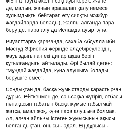
жібін аттауға әкеліп соқпауы керек. Және
де, малын, жанын арашалап қалу немесе
зұлымдықты бейтарап ету сияқты мәжбүр
жағдайларда болады), жалпы алғанда пара
беру де, пара алу да Исламда ауыр күнә.
Риуаяттарға қарағанда, сахаба Абдулла ибн
Мәсғуд Эфиопия жерінде әлдебіреулердің
жауыздығынан екі динар ақша беріп
құтылғандығы айтылады. Әрі былай деген:
"Мұндай жағдайда, күнә алушыға болады,
берушіге емес".
Сондықтан да, басқа жұмыстарды қарастырған
дұрыс. Әйткенмен де, сан-саққа жүгіріп, отбасы
нәпақасын табатын басқа жұмыс табылмай
жатса, амал жоқ, күнә пара алушыға болмақ.
Ал, алған айлығы істеген жұмысының ақысы
болғандықтан, онысы - адал. Ең дұрысы -