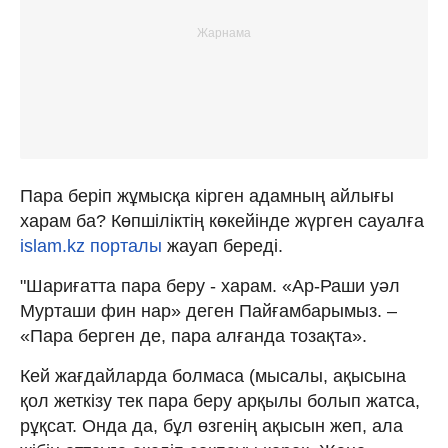
Пара беріп жұмысқа кірген адамның айлығы
харам ба? Көпшіліктің көкейінде жүрген сауалға
islam.kz порталы
жауап береді.
"Шариғатта пара беру - харам. «Ар-Раши уәл
Мурташи фин нар» деген Пайғамбарымыз. –
«Пара берген де, пара алғанда тозақта».
Кей жағдайларда болмаса (мысалы, ақысына
қол жеткізу тек пара беру арқылы болып жатса,
рұқсат. Онда да, бұл өзгенің ақысын жеп, ала