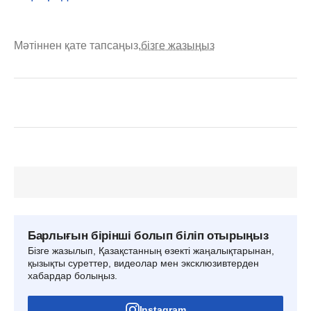
Мәтіннен қате тапсаңыз,
бізге жазыңыз
Барлығын бірінші болып біліп отырыңыз
Бізге жазылып, Қазақстанның өзекті жаңалықтарынан,
қызықты суреттер, видеолар мен эксклюзивтерден
хабардар болыңыз.
Instagram