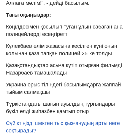
Аллаға мәлім!", - дейді басылым.
Тағы оқыңыздар:
Көңілдесімен қосылып туған ұлын сабаған ана
полицейлерді есеңгіретті
Күлекбаев өлім жазасына кесілген күні оның
қолынан қаза тапқан полицей 25-ке толды
Қазақстандықтар асыға күтіп отырған фильмді
Назарбаев тамашалады
Украина орыс тіліндегі басылымдарға жаппай
тыйым салмақшы
Түркістандағы шағын ауылдың тұрғындары
бүкіл елді жиһазбен қамтып отыр
Сүйіктіңізді шектен тыс қызғанудың арты неге
соқтырады?