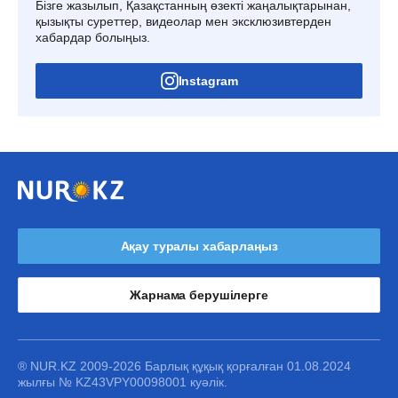
Бізге жазылып, Қазақстанның өзекті жаңалықтарынан,
қызықты суреттер, видеолар мен эксклюзивтерден
хабардар болыңыз.
Instagram
Ақау туралы хабарлаңыз
Жарнама берушілерге
® NUR.KZ 2009-2026 Барлық құқық қорғалған 01.08.2024
жылғы № KZ43VPY00098001 куәлік.