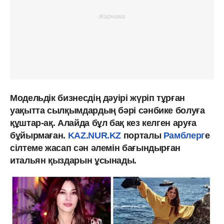
Модельдік бизнесдің дәуірі жүріп тұрған
уақытта сылқымдардың бәрі сәнбике болуға
құштар-ақ. Алайда бұл бақ кез келген аруға
бұйырмаған.
KAZ.NUR.KZ
порталы
Рамблерг
е
сілтеме жасап сән әлемін бағындырған
итальян қыздарын ұсынады.