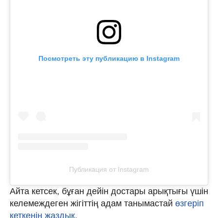
Посмотреть эту публикацию в Instagram
Публикация от Instagram
Айта кетсек, бұған дейін достары арықтығы үшін
келемеждеген жігіттің адам танымастай
өзгеріп
кеткенін жаздық.