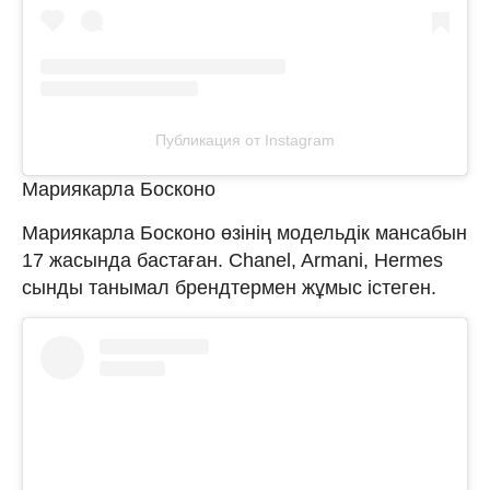
Публикация от Instagram
Мариякарла Босконо
Мариякарла Босконо өзінің модельдік мансабын
17 жасында бастаған. Chanel, Armani, Hermes
сынды танымал брендтермен жұмыс істеген.