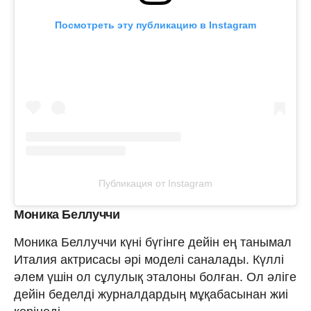
Посмотреть эту публикацию в Instagram
Публикация от Instagram
Моника Беллуччи
Моника Беллуччи күні бүгінге дейін ең танымал
Италия актрисасы әрі моделі саналады. Күллі
әлем үшін ол сұлулық эталоны болған. Ол әліге
дейін беделді журналдардың мұқабасынан жиі