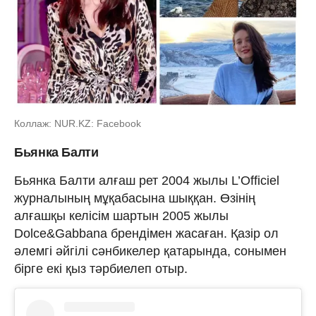
Коллаж: NUR.KZ: Facebook
Бьянка Балти
Бьянка Балти алғаш рет 2004 жылы L’Officiel
журналының мұқабасына шыққан. Өзінің
алғашқы келісім шартын 2005 жылы
Dolce&Gabbana брендімен жасаған. Қазір ол
әлемгі әйгілі сәнбикелер қатарында, сонымен
бірге екі қыз тәрбиелеп отыр.