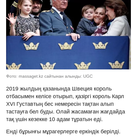
Фото: massaget.kz сайтынан алынды: UGC
2019 жылдың қазанында Швеция король
отбасымен келісе отырып, қазіргі король Карл
XVI Густавтың бес немересін тақтан алып
тастауға бел буды. Олай жасамаған жағдайда
тақ үшін кезекке 10 адам тұратын еді.
Енді бұрынғы мұрагерлерге еркіндік берілді.