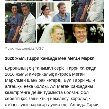
Фото: massaget.kz: UGC
2020 жыл. Гарри ханзада мен Меган Маркл
Еуропаның ең танымал серісі Гарри ханзада
2016 жылы америкалық актриса Меган
Марклмен шаңырақ көтерді. Бұл Гарри үшін
алғашқы неке болды. Ал Меган ханзаданы
кезіктіргенге дейін тұрмыста болған. Сол
себепті қос ғашықтың некелесуі корольдік
отбасы үшін кереғар дүние еді. Алайда Гарри