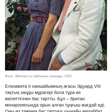
Фото: Woman.ru сайтынан алынды: UGC
Елизавета II ханшайымның ағасы Эдуард VIII
тақтың заңды мұрагері бола тұра өз
өкілеттігінен бас тартты. Бұл – британ
монархиясында орын алған тұңғыш жағдай еді.
Оны өз тәжінен бас тартуға шынайы махаббат