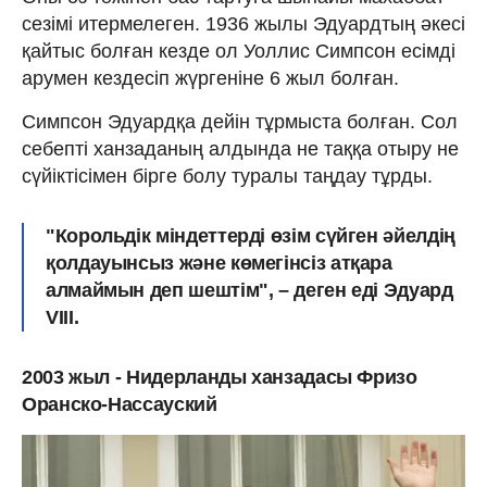
сезімі итермелеген. 1936 жылы Эдуардтың әкесі
қайтыс болған кезде ол Уоллис Симпсон есімді
арумен кездесіп жүргеніне 6 жыл болған.
Симпсон Эдуардқа дейін тұрмыста болған. Сол
себепті ханзаданың алдында не таққа отыру не
сүйіктісімен бірге болу туралы таңдау тұрды.
"Корольдік міндеттерді өзім сүйген әйелдің
қолдауынсыз және көмегінсіз атқара
алмаймын деп шештім", – деген еді Эдуард
VIII.
2003 жыл - Нидерланды ханзадасы Фризо
Оранско-Нассауский