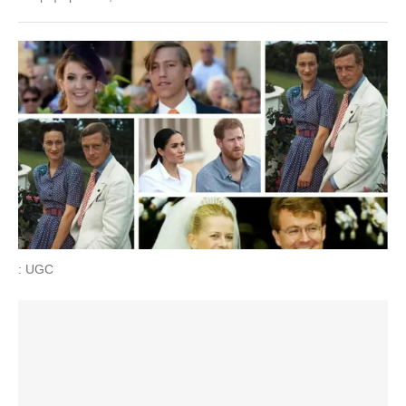
: UGC