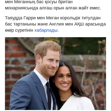
мен Меганның бас қосуы британ
монархиясында алғаш орын алған жайт емес.
Таяудда Гарри мен Меган корольдік титулдан
бас тартаныны және Англия мен АҚШ арасында
өмір сүретінін
хабарлады
.