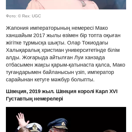
Фото: © Rex: UGC
Жапония императорының немересі Мако
ханшайым 2017 жылы өзімен бір топта оқыған
жігітке тұрмысқа шықты. Олар Токиодағы
Халықаралық христиан университетінде білім
алды. Жоғарыда айтылған Луи ханзада
отбасымен жақсы қарым-қатынаста қалса, Мако
туғандарымен байланысын үзіп, император
сарайынан кетуге мәжбүр болыпты.
Швеция, 2019 жыл. Швеция королі Карл XVI
Густавтың немерелері