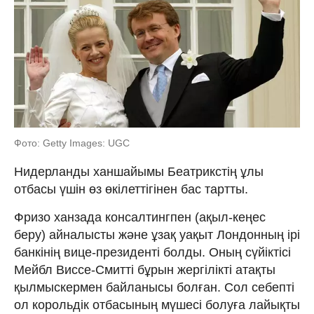
Фото: Getty Images: UGC
Нидерланды ханшайымы Беатрикстің ұлы
отбасы үшін өз өкілеттігінен бас тартты.
Фризо ханзада консалтингпен (ақыл-кеңес
беру) айналысты және ұзақ уақыт Лондонның ірі
банкінің вице-президенті болды. Оның сүйіктісі
Мейбл Виссе-Смитті бұрын жергілікті атақты
қылмыскермен байланысы болған. Сол себепті
ол корольдік отбасының мүшесі болуға лайықты