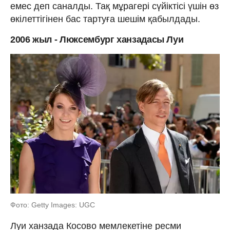
емес деп саналды. Тақ мұрагері сүйіктісі үшін өз
өкілеттігінен бас тартуға шешім қабылдады.
2006 жыл - Люксембург ханзадасы Луи
Фото: Getty Images: UGC
Луи ханзада Косово мемлекетіне ресми