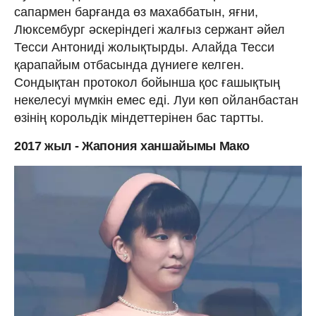
сапармен барғанда өз махаббатын, яғни,
Люксембург әскеріндегі жалғыз сержант әйел
Тесси Антониді жолықтырды. Алайда Тесси
қарапайым отбасында дүниеге келген.
Сондықтан протокол бойынша қос ғашықтың
некелесуі мүмкін емес еді. Луи көп ойланбастан
өзінің корольдік міндеттерінен бас тартты.
2017 жыл - Жапония ханшайымы Мако