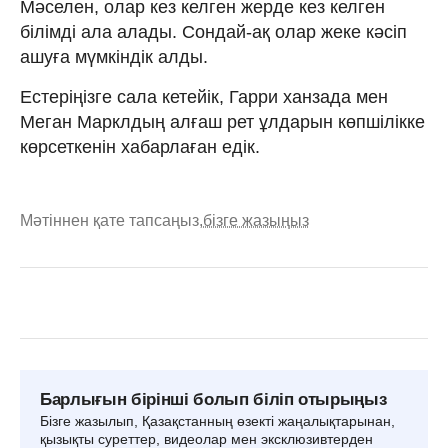
Мәселен, олар кез келген жерде кез келген
білімді ала алады. Сондай-ақ олар жеке кәсіп
ашуға мүмкіндік алды.
Естеріңізге сала кетейік, Гарри ханзада мен
Меган Марклдың алғаш рет ұлдарын көпшілікке
көрсеткенін хабарлаған едік.
Мәтіннен қате тапсаңыз,
бізге жазыңыз
Барлығын бірінші болып біліп отырыңыз
Бізге жазылып, Қазақстанның өзекті жаңалықтарынан,
қызықты суреттер, видеолар мен эксклюзивтерден