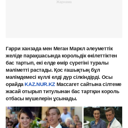
Гарри ханзада мен Меган Маркл әлеуметтік
желіде парақшасында корольдік өкілеттіктен
бас тартып, екі елде өмір сүретіні туралы
мәліметті растады. Қос ғашықтың бұл
мәлімдемесі күллі елді дүр сілкіндірді. Осы
орайда
KAZ.NUR.KZ
Массагет сайтына сілтеме
жасай отырып титулынан бас тартқан король
отбасы мүшелерін ұсынады.