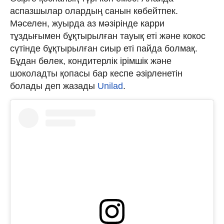
аспазшылар олардың санын көбейтпек.
Мәселен, жуырда аз мәзірінде карри
тұздығымен бұқтырылған тауық еті және кокос
сүтінде бұқтырылған сиыр еті пайда болмақ.
Бұдан бөлек, кондитерлік ірімшік және
шоколадты қопасы бар кеспе әзірленетін
болады деп жазады
Unilad
.