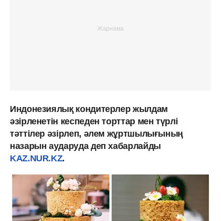
Индонезиялық кондитерлер жылдам
әзірленетін кеспеден торттар мен түрлі
тәттілер әзірлеп, әлем жұртшылығының
назарын аударуда деп хабарлайды
KAZ.NUR.KZ
.