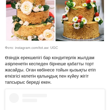
Фото: instagram.com/tot.aw: UGC
Өзіндік ерекшелігі бар кондитерлік жылдам
әзірленетін кеспеден бірнеше қабатты торт
жасайды. Оған көбінесе тойын қызықты етіп
өткізгісі келетін қалыңдық пен күйеу жігіт
тапсырыс береді екен.