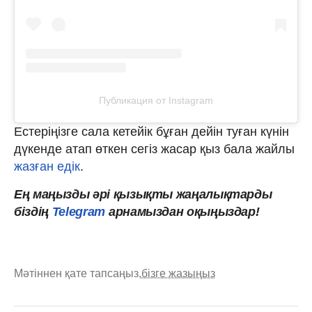
Публикация от Instagram
Естеріңізге сала кетейік бұған дейін туған күнін
дүкенде атап өткен сегіз жасар қыз бала жайлы
жазған едік
.
Ең маңызды әрі қызықты жаңалықтарды
біздің
Telegram
арнамыздан оқыңыздар!
Мәтіннен қате тапсаңыз,
бізге жазыңыз