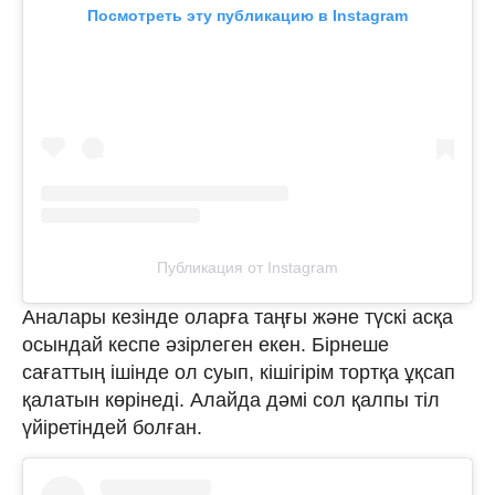
Посмотреть эту публикацию в Instagram
Публикация от Instagram
Аналары кезінде оларға таңғы және түскі асқа
осындай кеспе әзірлеген екен. Бірнеше
сағаттың ішінде ол суып, кішігірім тортқа ұқсап
қалатын көрінеді. Алайда дәмі сол қалпы тіл
үйіретіндей болған.