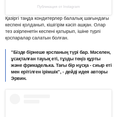
Публикация от Instagram
Қазіргі таңда кондитерлер балалық шағындағы
кеспені қолданып, кішігірім кәсіп ашқан. Олар
тез әзірленетін кеспені қатырып, ішіне түрлі
қоспаралар салатын болған.
"Бізде бірнеше қоспаның түрі бар. Мәселен,
ұсақталған тауық еті, тұзды теңіз құрты
және фрикаделька. Тағы бір нұсқа - сиыр еті
мен ерітілген ірімшік", - дейді идея авторы
Эрвин.