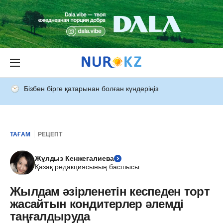
Бізбен бірге қатарынан болған күндеріңіз
ТАҒАМ
РЕЦЕПТ
Жұлдыз Кенжегалиева
Қазақ редакциясының басшысы
Жылдам әзірленетін кеспеден торт
жасайтын кондитерлер әлемді
таңғалдыруда