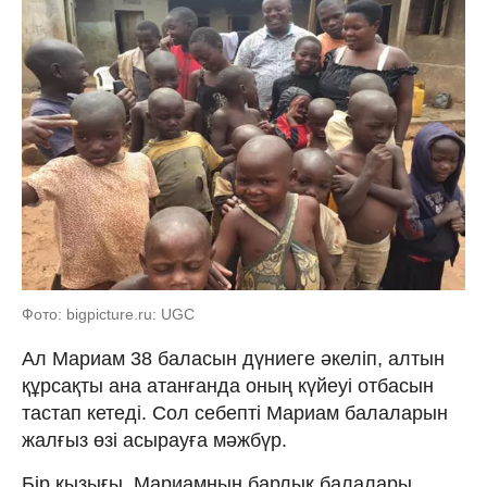
Фото: bigpicture.ru: UGC
Ал Мариам 38 баласын дүниеге әкеліп, алтын
құрсақты ана атанғанда оның күйеуі отбасын
тастап кетеді. Сол себепті Мариам балаларын
жалғыз өзі асырауға мәжбүр.
Бір қызығы, Мариамның барлық балалары,