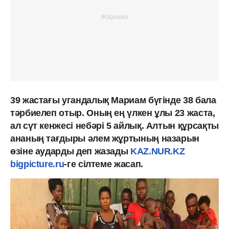
39 жастағы угандалық Мариам бүгінде 38 бала
тәрбиелеп отыр. Оның ең үлкен ұлы 23 жаста,
ал сүт кенжесі небәрі 5 айлық. Алтын құрсақты
ананың тағдыры әлем жұртының назарын
өзіне аударды деп жазады
KAZ.NUR.KZ
bigpicture.ru
-ге сілтеме жасап.