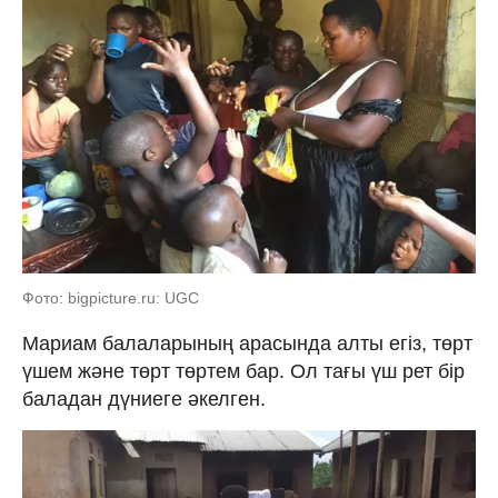
Фото: bigpicture.ru: UGC
Мариам балаларының арасында алты егіз, төрт
үшем және төрт төртем бар. Ол тағы үш рет бір
баладан дүниеге әкелген.