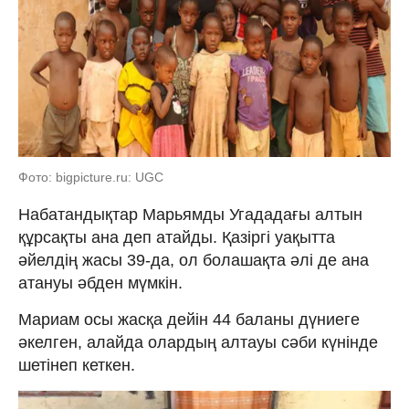
Фото: bigpicture.ru: UGC
Набатандықтар Марьямды Угададағы алтын
құрсақты ана деп атайды. Қазіргі уақытта
әйелдің жасы 39-да, ол болашақта әлі де ана
атануы әбден мүмкін.
Мариам осы жасқа дейін 44 баланы дүниеге
әкелген, алайда олардың алтауы сәби күнінде
шетінеп кеткен.