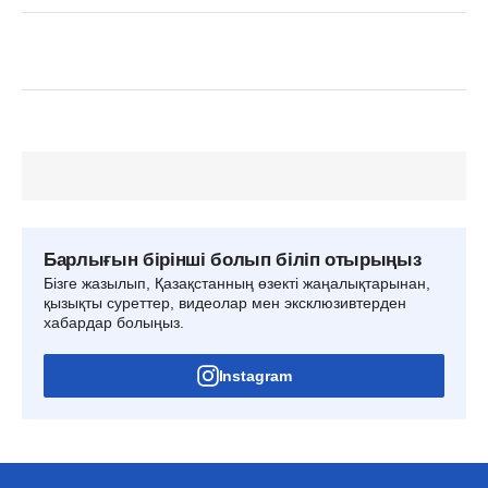
Барлығын бірінші болып біліп отырыңыз
Бізге жазылып, Қазақстанның өзекті жаңалықтарынан,
қызықты суреттер, видеолар мен эксклюзивтерден
хабардар болыңыз.
Instagram