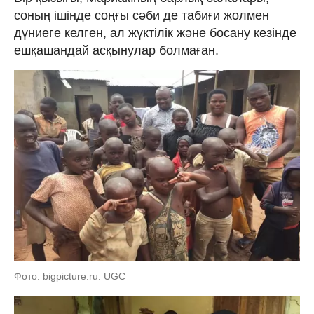
соның ішінде соңғы сәби де табиғи жолмен
дүниеге келген, ал жүктілік және босану кезінде
ешқашандай асқынулар болмаған.
Фото: bigpicture.ru: UGC