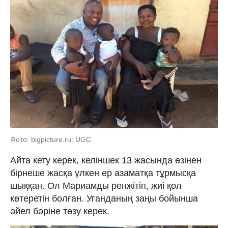
Фото: bigpicture.ru: UGC
Айта кету керек, келіншек 13 жасында өзінен
бірнеше жасқа үлкен ер азаматқа тұрмысқа
шыққан. Ол Мариамды ренжітіп, жиі қол
көтеретін болған. Уганданың заңы бойынша
әйел бәріне төзу керек.