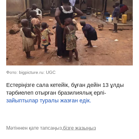
Фото: bigpicture.ru: UGC
Естеріңізге сала кетейік, бұған дейін 13 ұлды
тәрбиелеп отырған бразилиялық ерлі-
зайыптылар туралы жазған едік.
Мәтіннен қате тапсаңыз,
бізге жазыңыз