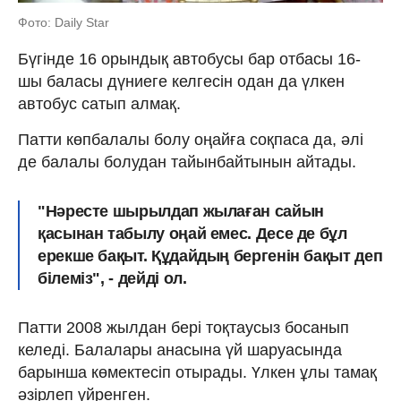
Фото: Daily Star
Бүгінде 16 орындық автобусы бар отбасы 16-
шы баласы дүниеге келгесін одан да үлкен
автобус сатып алмақ.
Патти көпбалалы болу оңайға соқпаса да, әлі
де балалы болудан тайынбайтынын айтады.
"Нәресте шырылдап жылаған сайын
қасынан табылу оңай емес. Десе де бұл
ерекше бақыт. Құдайдың бергенін бақыт деп
білеміз", - дейді ол.
Патти 2008 жылдан бері тоқтаусыз босанып
келеді. Балалары анасына үй шаруасында
барынша көмектесіп отырады. Үлкен ұлы тамақ
әзірлеп үйренген.