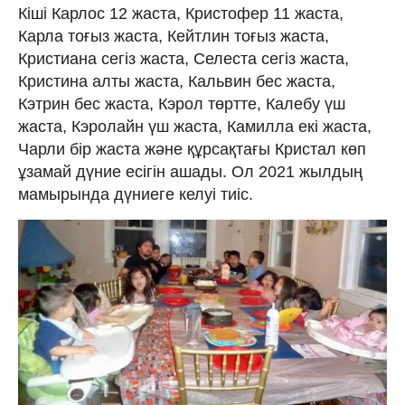
Кіші Карлос 12 жаста, Кристофер 11 жаста,
Карла тоғыз жаста, Кейтлин тоғыз жаста,
Кристиана сегіз жаста, Селеста сегіз жаста,
Кристина алты жаста, Кальвин бес жаста,
Кэтрин бес жаста, Кэрол төртте, Калебу үш
жаста, Кэролайн үш жаста, Камилла екі жаста,
Чарли бір жаста және құрсақтағы Кристал көп
ұзамай дүние есігін ашады. Ол 2021 жылдың
мамырында дүниеге келуі тиіс.