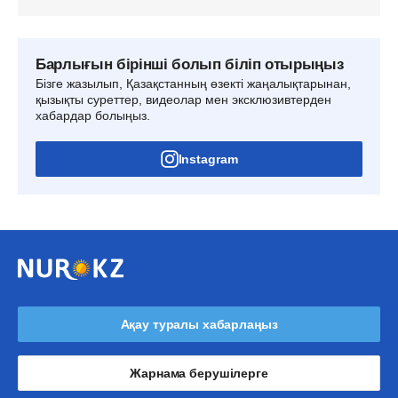
Барлығын бірінші болып біліп отырыңыз
Бізге жазылып, Қазақстанның өзекті жаңалықтарынан,
қызықты суреттер, видеолар мен эксклюзивтерден
хабардар болыңыз.
Instagram
Ақау туралы хабарлаңыз
Жарнама берушілерге