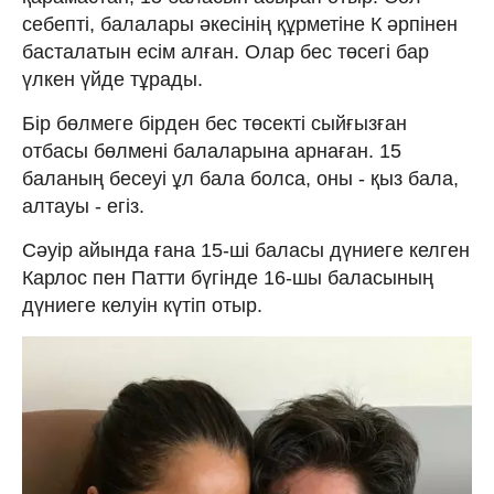
себепті, балалары әкесінің құрметіне К әрпінен
басталатын есім алған. Олар бес төсегі бар
үлкен үйде тұрады.
Бір бөлмеге бірден бес төсекті сыйғызған
отбасы бөлмені балаларына арнаған. 15
баланың бесеуі ұл бала болса, оны - қыз бала,
алтауы - егіз.
Сәуір айында ғана 15-ші баласы дүниеге келген
Карлос пен Патти бүгінде 16-шы баласының
дүниеге келуін күтіп отыр.