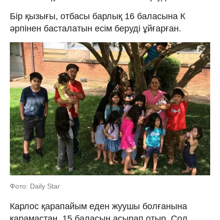
Бір қызығы, отбасы барлық 16 баласына К
әрпінен басталатын есім беруді ұйғарған.
Фото: Daily Star
Карлос қарапайым еден жуушы болғанына
қарамастан, 15 баласын асырап отыр. Сол