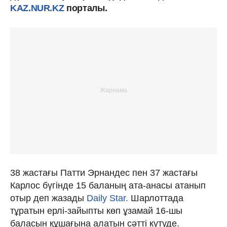
KAZ.NUR.KZ
порталы.
38 жастағы Патти Эрнандес пен 37 жастағы
Карлос бүгінде 15 баланың ата-анасы атанып
отыр деп жазады
Daily Star.
Шарлоттада
тұратын ерлі-зайыпты көп ұзамай 16-шы
баласын құшағына алатын сәтті күтуде.