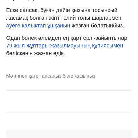
Еске салсақ, бұған дейін қызына тосынсый
жасамақ болған жігіт гелий толы шарлармен
әуеге қалықтап ұшқанын
жазған болатынбыз.
Одан бөлек әлемдегі ең қарт ерлі-зайыптылар
79 жыл жұптары жазылмауының құпиясымен
бөліскенін жазған едік.
Мәтіннен қате тапсаңыз,
бізге жазыңыз