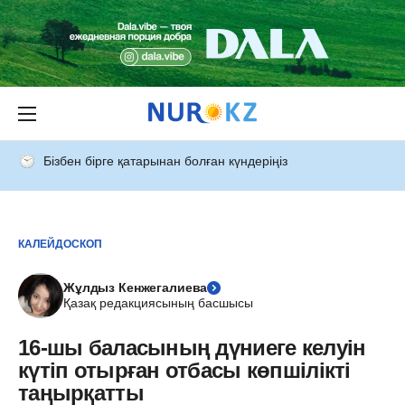
Бізбен бірге қатарынан болған күндеріңіз
КАЛЕЙДОСКОП
Жұлдыз Кенжегалиева
Қазақ редакциясының басшысы
16-шы баласының дүниеге келуін
күтіп отырған отбасы көпшілікті
таңырқатты