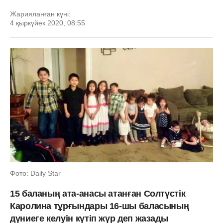
Жарияланған күні:
4 қыркүйек 2020, 08:55
Фото: Daily Star
15 баланың ата-анасы атанған Солтүстік
Каролина тұрғындары 16-шы баласының
дүниеге келуін күтіп жүр деп жазады