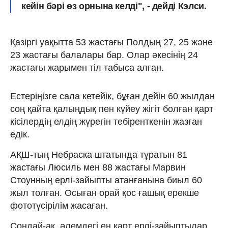
кейін бәрі өз орнына келді", - дейді Кэлси.
Қазіргі уақытта 53 жастағы Полдың 27, 25 және
23 жастағы балалары бар. Олар әкесінің 24
жастағы жарымен тіл табыса алған.
Естеріңізге сала кетейік, бұған дейін 60 жылдан
соң қайта қалыңдық пен күйеу жігіт болған қарт
кісілердің елдің жүрегін тебіренткенін жазған
едік.
АҚШ-тың Небраска штатында тұратын 81
жастағы Люсиль мен 88 жастағы Марвин
Стоунның ерлі-зайыпты атанғанына биыл 60
жыл толған. Осыған орай қос ғашық ерекше
фототүсірілім жасаған.
Сондай-ақ, әлемдегі ең қарт ерлі-зайыптылар