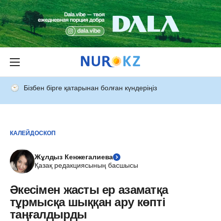
Бізбен бірге қатарынан болған күндеріңіз
КАЛЕЙДОСКОП
Жұлдыз Кенжегалиева
Қазақ редакциясының басшысы
Әкесімен жасты ер азаматқа
тұрмысқа шыққан ару көпті
таңғалдырды