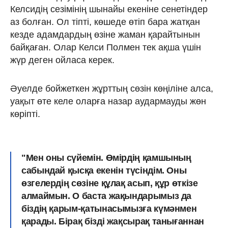
Келсидің сезімінің шынайы екеніне сенетіндер
аз болған. Ол тіпті, көшеде өтіп бара жатқан
кезде адамдардың өзіне жаман қарайтынын
байқаған. Олар Келси Полмен тек ақша үшін
жүр деген ойласа керек.
Әуелде бойжеткен жұрттың сөзін көңіліне алса,
уақыт өте келе оларға назар аудармауды жөн
көріпті.
"Мен оны сүйемін. Өмірдің қамшының
сабындай қысқа екенін түсіндім. Оны
өзгелердің сөзіне құлақ асып, құр өткізе
алмаймын. О баста жақындарымыз да
біздің қарым-қатынасымызға күмәнмен
қарады. Бірақ бізді жақсырақ танығаннан