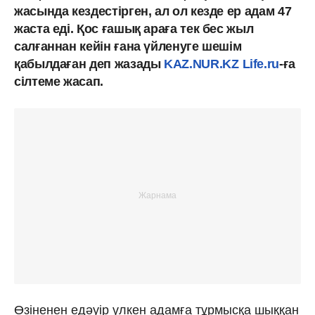
жасында кездестірген, ал ол кезде ер адам 47
жаста еді. Қос ғашық араға тек бес жыл
салғаннан кейін ғана үйленуге шешім
қабылдаған деп жазады
KAZ.NUR.KZ
Life.ru
-ға
сілтеме жасап.
Өзіненен едәуір үлкен адамға тұрмысқа шыққан