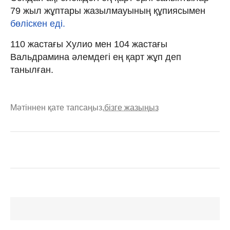
79 жыл жұптары жазылмауының құпиясымен
бөліскен еді.
110 жастағы Хулио мен 104 жастағы
Вальдрамина әлемдегі ең қарт жұп деп
танылған.
Мәтіннен қате тапсаңыз,
бізге жазыңыз