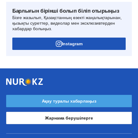
Барлығын бірінші болып біліп отырыңыз
Бізге жазылып, Қазақстанның өзекті жаңалықтарынан,
қызықты суреттер, видеолар мен эксклюзивтерден
хабардар болыңыз.
Instagram
Ақау туралы хабарлаңыз
Жарнама берушілерге