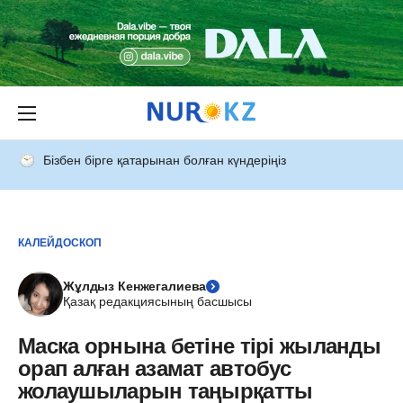
Бізбен бірге қатарынан болған күндеріңіз
КАЛЕЙДОСКОП
Жұлдыз Кенжегалиева
Қазақ редакциясының басшысы
Маска орнына бетіне тірі жыланды
орап алған азамат автобус
жолаушыларын таңырқатты