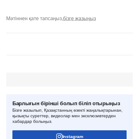
Мәтіннен қате тапсаңыз,
бізге жазыңыз
Барлығын бірінші болып біліп отырыңыз
Бізге жазылып, Қазақстанның өзекті жаңалықтарынан,
қызықты суреттер, видеолар мен эксклюзивтерден
хабардар болыңыз.
Instagram