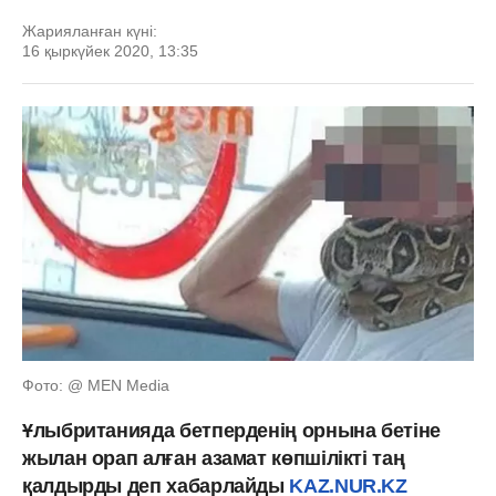
Жарияланған күні:
16 қыркүйек 2020, 13:35
Фото: @ MEN Media
Ұлыбританияда бетперденің орнына бетіне
жылан орап алған азамат көпшілікті таң
қалдырды деп хабарлайды
KAZ.NUR.KZ