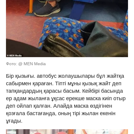
Фото: @ MEN Media
Бір қызығы. автобус жолаушылары бұл жайтқа
сабырмен қараған. Тіпті мұны қызық жайт деп
тапқандардың қарасы басым. Кейбірі басында
ер адам жыланға ұқсас ерекше маска киіп отыр
деп ойлап қалған. Алайда маска өздігінен
қозғала бастағанда, оның тірі жылан екенін
ұғады.