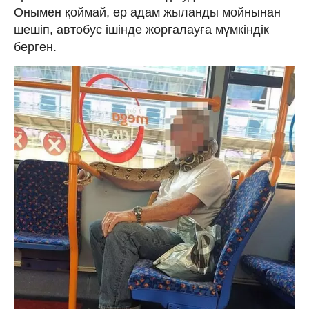
Онымен қоймай, ер адам жыланды мойнынан
шешіп, автобус ішінде жорғалауға мүмкіндік
берген.