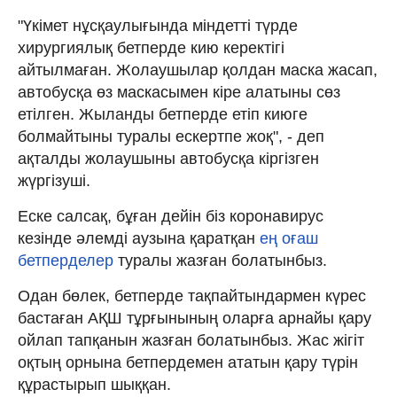
"Үкімет нұсқаулығында міндетті түрде
хирургиялық бетперде кию керектігі
айтылмаған. Жолаушылар қолдан маска жасап,
автобусқа өз маскасымен кіре алатыны сөз
етілген. Жыланды бетперде етіп киюге
болмайтыны туралы ескертпе жоқ", - деп
ақталды жолаушыны автобусқа кіргізген
жүргізуші.
Еске салсақ, бұған дейін біз коронавирус
кезінде әлемді аузына қаратқан
ең оғаш
бетперделер
туралы жазған болатынбыз.
Одан бөлек, бетперде тақпайтындармен күрес
бастаған АҚШ тұрғынының оларға арнайы қару
ойлап тапқанын жазған болатынбыз. Жас жігіт
оқтың орнына бетпердемен ататын қару түрін
құрастырып шыққан.