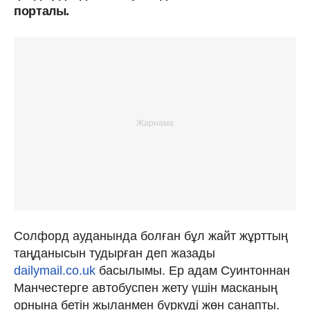
порталы.
Солфорд ауданында болған бұл жайт жұрттың
таңданысын тудырған деп жазады
dailymail.co.uk
басылымы. Ер адам Суинтоннан
Манчестерге автобуспен жету үшін масканың
орнына бетін жыланмен бүркуді жөн санапты.