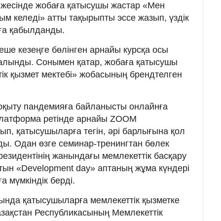
тижесінде жобаға қатысушы жастар «Мен
ым келеді» атты тақырыпты эссе жазып, үздік
ға қабылданды.
еше кезеңге бөлінген арнайы курсқа осы
п алынды. Сонымен қатар, жобаға қатысушы
ік қызмет мектебі» жобасының брендтелген
оқыту пандемияға байланысты онлайнға
Платформа ретінде арнайы ZOOM
п, қатысушыларға тегін, әрі барлығына қол
ды. Одан өзге семинар-тренингтан бөлек
резидентінің жанындағы мемлекеттік басқару
ын «Development day» аптаның жұма күндері
 мүмкіндік берді.
ында қатысушыларға мемлекеттік қызметке
азақстан Республикасының Мемлекеттік