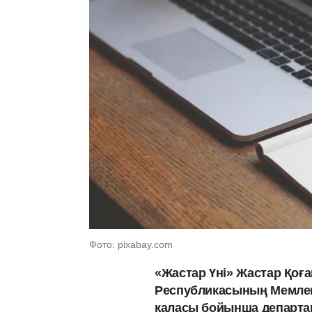
Фото: pixabay.com
«Жастар Үні» Жастар Қоға
Республикасының Мемлекет
қаласы бойынша департам