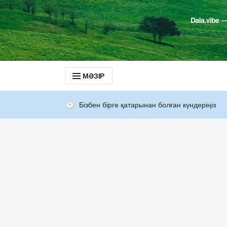
МӘЗІР
Бізбен бірге қатарынан болған күндеріңіз