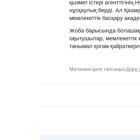
қызмет істері агенттігіні
нұсқаулық берді. Ал Қаза
мемлекеттік басқару акад
Жоба барысында болашақ м
оқытушылар, мемлекеттік қ
танымал қоғам қайраткерл
Мәтіннен қате тапсаңыз,
бізге