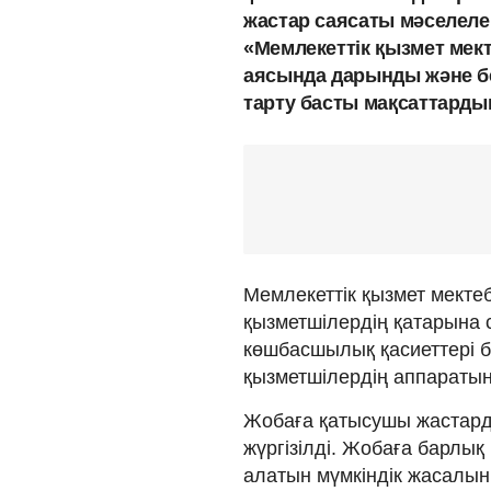
жастар саясаты мәселел
«Мемлекеттік қызмет мек
аясында дарынды және бе
тарту басты мақсаттардың
Мемлекеттік қызмет мекте
қызметшілердің қатарына 
көшбасшылық қасиеттері б
қызметшілердің аппаратын
Жобаға қатысушы жастарды
жүргізілді. Жобаға барлы
алатын мүмкіндік жасалыны