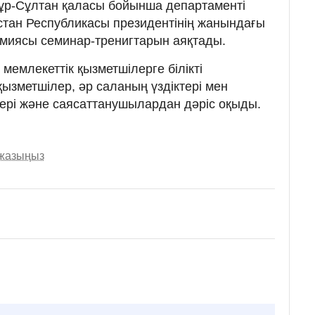
ң Нұр-Сұлтан қаласы бойынша департаменті
қстан Республикасы президентінің жанындағы
емиясы семинар-тренигтарын аяқтады.
емлекеттік қызметшілерге білікті
ызметшілер, әр саланың үздіктері мен
ері және саясаттанушылардан дәріс оқыды.
 жазыңыз