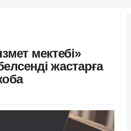
змет мектебі»
елсенді жастарға
жоба