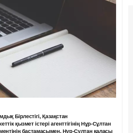
мдық Бірлестігі, Қазақстан
тік қызмет істері агенттігінің Нұр-Сұлтан
ентінің бастамасымен, Нұр-Сұлтан қаласы