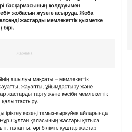
ері басқармасының қолдауымен
тебі» жобасын жүзеге асыруда. Жоба
лсенді жастарды мемлекеттік қызметке
 бірі.
бінің ашылуы мақсаты – мемлекеттік
сауатты, жауапты, ұйымдастыру және
ар жастарды тарту және кәсіби мемлекеттік
 қалыптастыру.
 іріктеу кезеңі тамыз-қыркүйек айларында
қ Нұр-Сұлтан қаласының жастары қатыса
п, талапты, әрі білімге құштар жастар