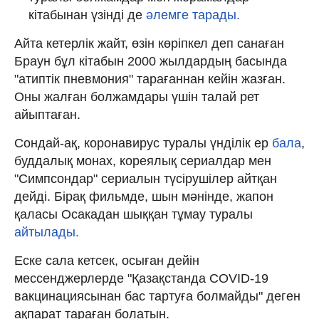
кітабынан үзінді де
әлемге тарады.
Айта кетерлік жайт, өзін көріпкел деп санаған
Браун бұл кітабын 2000 жылдардың басында
"атиптік пневмония" тарағаннан кейін жазған.
Оны жалған болжамдары үшін талай рет
айыптаған.
Сондай-ақ, коронавирус туралы үнділік ер
бала
,
буддалық монах, кореялық сериалдар мен
"Симпсондар" сериалын түсірушілер айтқан
дейді. Бірақ фильмде, шын мәнінде, жапон
қаласы Осакадан шыққан тұмау туралы
айтылады.
Еске сала кетсек, осыған дейін
мессенджерлерде "Қазақстанда COVID-19
вакцинациясынан бас тартуға болмайды" деген
ақпарат тараған болатын.