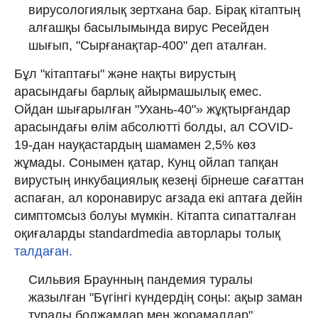
вирусологиялық зертхана бар. Бірақ кітаптың
алғашқы басылымында вирус Ресейден
шығып, "Сырғанақтар-400" деп аталған.
Бұл "кітаптағы" және нақты вирустың
арасындағы барлық айырмашылық емес.
Ойдан шығарылған "Ухань-40"» жұқтырғандар
арасындағы өлім абсолютті болды, ал COVID-
19-дан науқастардың шамамен 2,5% көз
жұмады. Сонымен қатар, Кунц ойлап тапқан
вирустың инкубациялық кезеңі бірнеше сағаттан
аспаған, ал коронавирус ағзада екі аптаға дейін
симптомсыз болуы мүмкін. Кітапта сипатталған
оқиғаларды standardmedia авторлары толық
талдаған.
Сильвия Браунның пандемия туралы
жазылған "Бүгінгі күндердің соңы: ақыр заман
туралы болжамдар мен жорамалдар"