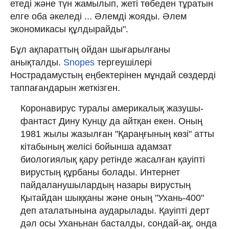
етеді және түн жамылып, жеті төбеден тұратын
елге оба әкеледі ... Әлемді жояды. Әлем
экономикасы құлдырайды".
Бұл ақпараттың ойдан шығарылғаны
анықталды.
Snopes
тергеушілері
Нострадамустың еңбектерінен мұндай сөздерді
таппағандарын жеткізген.
Коронавирус туралы америкалық жазушы-
фантаст Дину Кунцу да айтқан екен. Оның
1981 жылы жазылған "Қараңғының көзі" атты
кітабының желісі бойынша адамзат
биологиялық қару ретінде жасалған қауіпті
вирустың құрбаны болады. Интернет
пайдаланушылардың назары вирустың
Қытайдан шыққаны және оның "Ухань-400"
деп аталатынына аударылады. Қауіпті дерт
дәл осы Уханьнан басталды, сондай-ақ, онда