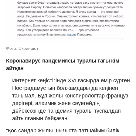
Фото: Скриншот
Коронавирус пандемиясы туралы тағы кім
айтқан
Интернет кеңістігінде XVI ғасырда өмір сүрген
Нострадамустың болжамдары да кеңінен
танымал. Бұл жолы конспирологтар француз
дәрігері, алхимик және сәуегейдің
дәйексөзінде пандемия туралы тұспалдап
айтылғанын байқаған.
"Қос сандар жылы шығыста патшайым билік