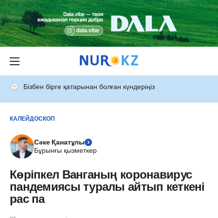
Бізбен бірге қатарынан болған күндеріңіз
КАЛЕЙДОСКОП
Сәке Қанатұлы
Бұрынғы қызметкер
Көріпкел Ванганың коронавирус
пандемиясы туралы айтып кеткені
рас па