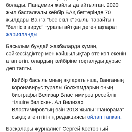
болады. Пандемия жайлы да айтылған. 2020
жыл басталғалы кейбір БАҚ беттерінде 70-
жылдары Ванга "бес екілік" жылы тарайтын
"белгісіз вирус" туралы айтқан деген ақпарат
жарияланды.
Басылым бұндай жазбаларда күмән,
сәйкессіздіктер мен қайшылықтар өте көп екенін
атап өтіп, олардың кейбіріне тоқталуды дұрыс
деп тапты.
Кейбір басылымның ақпаратынша, Ванганың
коронавирус туралы болжамдарын оның
биографы Велизар Властимиров ресейлік
тілшіге бөліскен. Ал Велизар
Властимировтың өзін 2018 жылы "Панорама"
сықақ агенттігінің редакциясы
ойлап тапқан.
Басқалары журналист Сергей Косторный