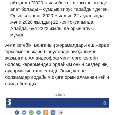
айтқанда "2020 жылы бес екілік жылы жерде
апат болады – сұмдық вирус тарайды" деген.
Оның сөзінше, 2020 жылдың 22 ақпанында
және 2020 жылдың 22 желтоқсанында.
Алайда, бұл 2222 жылы да орын алуы
мүмкін.
Айта кетейік, Ванганың жорамалдары еш жерде
тіркелмеген және біреулердің айтқанымен
жазылған. Ал видеофрагменттерге келетін
болсақ, көрермендер әрдайым оның сөздерінің
аудармасын ғана естиді. Оның үстіне
болжамдар әрдайым оқиға орын алғаннан кейін
пайда болады.