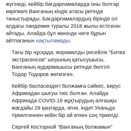
жүгінеді, кейбір бағдарламаларда оны болгар
көріпкелі Ванганың кіндік атасы ретінде
таныстырады. Бағдарламалардың бірінде ол
алдағы пандемия туралы 2018 жылы естігенін
айтады. Алайда бұл жөнінде неге бұрын
айтпағанын
нақтыламады
.
Тағы бір нұсқада, жорамалды ресейлік "Битва
экстрасенсов" шоуының қатысушысы,
Ванганың аудармашысы ретінде белгілі
Тодор Тодоров жеткізген.
Кейбір баспасөздегі болжамға сәйкес, вирус
Африкадан шығуы тиіс болған. Алайда
Африкада COVID-19 жұқтырудың алғашқы
жағдайы 29 қаңтарда, яғни, індет Уханьда
тіркелгеннен кейін бір ай өткен соң тіркелді.
Сергей Косторной "Ванганың болжамын"