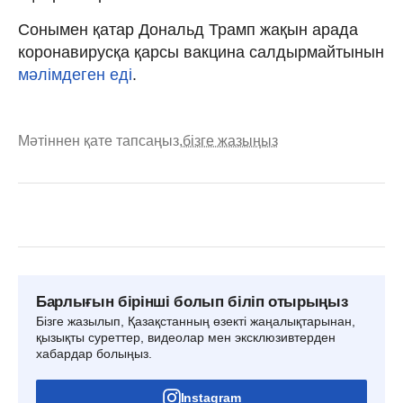
Сонымен қатар Дональд Трамп жақын арада
коронавирусқа қарсы вакцина салдырмайтынын
мәлімдеген еді
.
Мәтіннен қате тапсаңыз,
бізге жазыңыз
Барлығын бірінші болып біліп отырыңыз
Бізге жазылып, Қазақстанның өзекті жаңалықтарынан,
қызықты суреттер, видеолар мен эксклюзивтерден
хабардар болыңыз.
Instagram