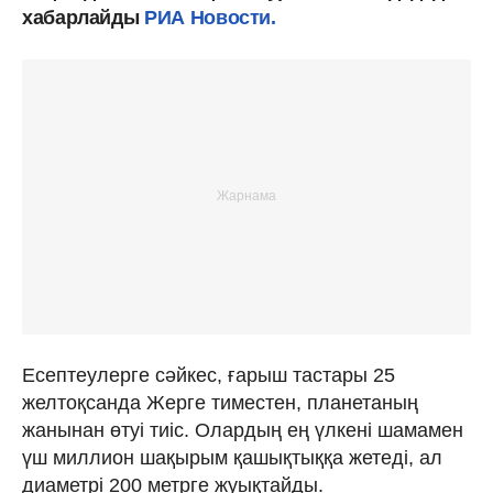
хабарлайды
РИА Новости.
Есептеулерге сәйкес, ғарыш тастары 25
желтоқсанда Жерге тиместен, планетаның
жанынан өтуі тиіс. Олардың ең үлкені шамамен
үш миллион шақырым қашықтыққа жетеді, ал
диаметрі 200 метрге жуықтайды.