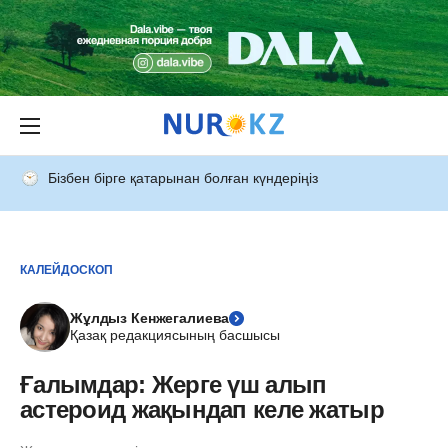
Бізбен бірге қатарынан болған күндеріңіз
КАЛЕЙДОСКОП
Жұлдыз Кенжегалиева
Қазақ редакциясының басшысы
Ғалымдар: Жерге үш алып
астероид жақындап келе жатыр