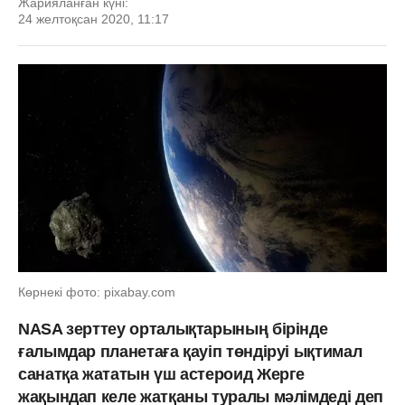
Жарияланған күні:
24 желтоқсан 2020, 11:17
Көрнекі фото: pixabay.com
NASA зерттеу орталықтарының бірінде
ғалымдар планетаға қауіп төндіруі ықтимал
санатқа жататын үш астероид Жерге
жақындап келе жатқаны туралы мәлімдеді деп