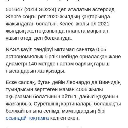
501647 (2014 SD224) деп аталатын астероид
Жерге соңғы рет 2020 жылдың қаңтарында
жақындаған болатын. Келесі жолы ол 2021
жылдың желтоқсанында планета маңынан
ұшып өтеді деп болжануда.
NASA қауіп төндіруі ықтимал санатқа 0,05
астрономиялық бірлік шегінде орналасқан және
диаметрі 140 метрден астам барлық ғарыш
нысандарын жатқызады.
Еске салсақ, бұған дейін Леонардо да Винчидің
туындысын зерттеген маман 4006 жылы
ақырзаман болатынын айтып, дабыл қаққанын
жазғанбыз. Суретшінің картиналары болашақты
болжайтынына сенімді мамандардың бірі
осындай тоқтамға
келген екен.