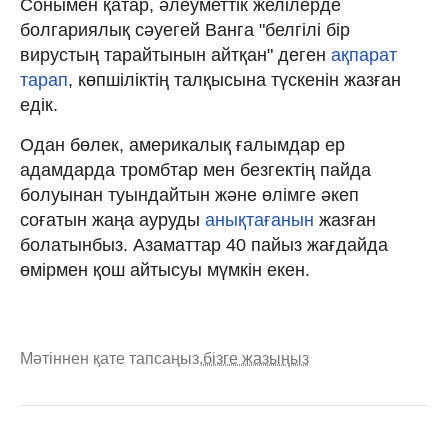
Сонымен қатар, әлеуметтік желілерде
болгариялық сәуегей Ванга "белгілі бір
вирустың тарайтынын айтқан" деген
ақпарат
тарап
, көпшіліктің талқысына түскенін жазған
едік.
Одан бөлек, америкалық ғалымдар ер
адамдарда тромбтар мен безгектің пайда
болуынан туындайтын және өлімге әкеп
соғатын жаңа ауруды
анықтағанын
жазған
болатынбыз. Азаматтар 40 пайыз жағдайда
өмірмен қош айтысуы мүмкін екен.
Мәтіннен қате тапсаңыз,
бізге жазыңыз