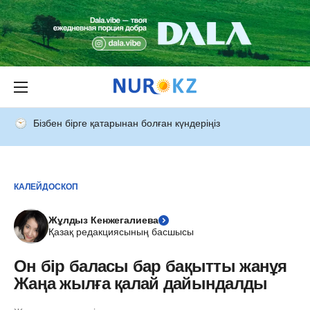
Бізбен бірге қатарынан болған күндеріңіз
КАЛЕЙДОСКОП
Жұлдыз Кенжегалиева
Қазақ редакциясының басшысы
Он бір баласы бар бақытты жанұя
Жаңа жылға қалай дайындалды