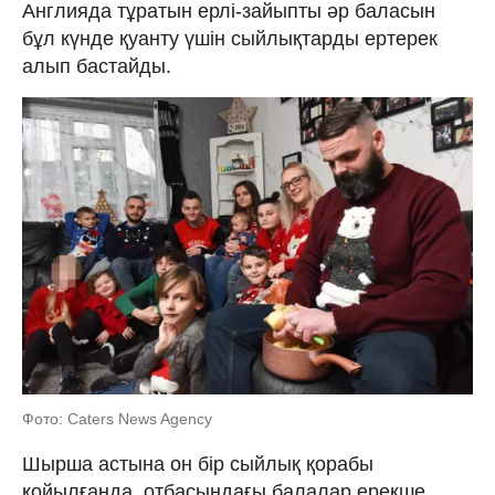
Англияда тұратын ерлі-зайыпты әр баласын
бұл күнде қуанту үшін сыйлықтарды ертерек
алып бастайды.
Фото: Caters News Agency
Шырша астына он бір сыйлық қорабы
қойылғанда, отбасындағы балалар ерекше