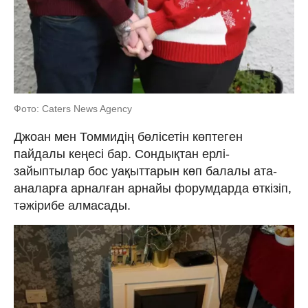
Фото: Caters News Agency
Джоан мен Томмидің бөлісетін көптеген
пайдалы кеңесі бар. Сондықтан ерлі-
зайыптылар бос уақыттарын көп балалы ата-
аналарға арналған арнайы форумдарда өткізіп,
тәжірибе алмасады.