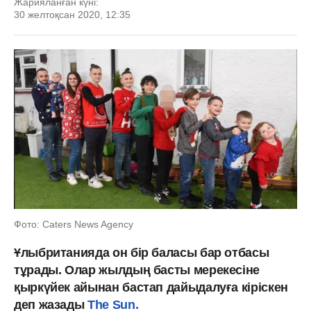
Жарияланған күні:
30 желтоқсан 2020, 12:35
Фото: Caters News Agency
Ұлыбританияда он бір баласы бар отбасы
тұрады. Олар жылдың басты мерекесіне
қыркүйек айынан бастап дайыдалуға кіріскен
деп жазады
The Sun.