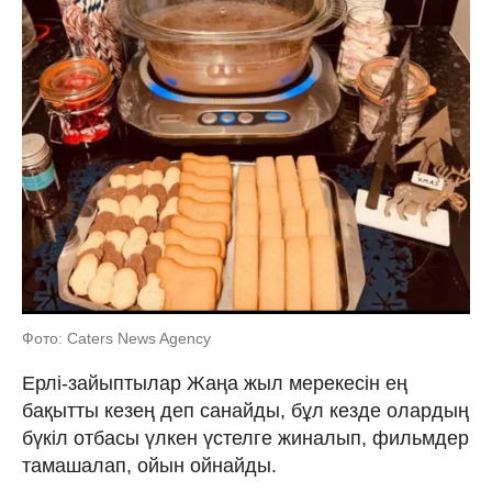
Фото: Caters News Agency
Ерлі-зайыптылар Жаңа жыл мерекесін ең
бақытты кезең деп санайды, бұл кезде олардың
бүкіл отбасы үлкен үстелге жиналып, фильмдер
тамашалап, ойын ойнайды.