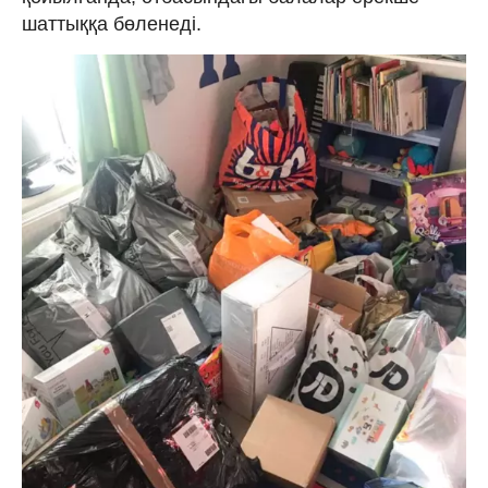
шаттыққа бөленеді.