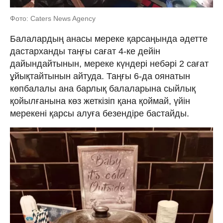
Фото: Caters News Agency
Балалардың анасы мереке қарсаңында әдетте
дастарханды таңғы сағат 4-ке дейін
дайындайтынын, мереке күндері небәрі 2 сағат
ұйықтайтынын айтуда. Таңғы 6-да оянатын
көпбалалы ана барлық балаларына сыйлық
қойылғанына көз жеткізіп қана қоймай, үйін
мерекені қарсы алуға безендіре бастайды.