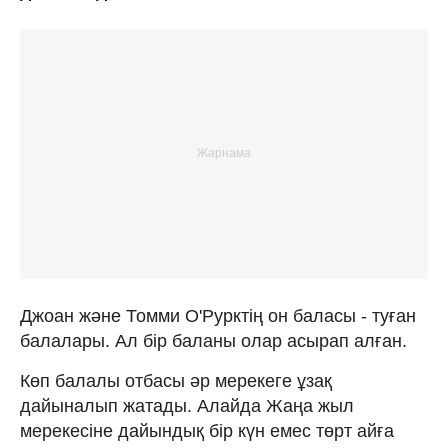
Джоан және Томми О'Рурктің он баласы - туған
балалары. Ал бір баланы олар асырап алған.
Көп балалы отбасы әр мерекеге ұзақ
дайыналып жатады. Алайда Жаңа жыл
мерекесіне дайындық бір күн емес төрт айға