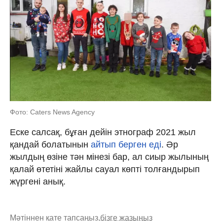
Фото: Caters News Agency
Еске салсақ, бұған дейін этнограф 2021 жыл
қандай болатынын
айтып берген еді
. Әр
жылдың өзіне тән мінезі бар, ал сиыр жылының
қалай өтетіні жайлы сауал көпті толғандырып
жүргені анық.
Мәтіннен қате тапсаңыз,
бізге жазыңыз