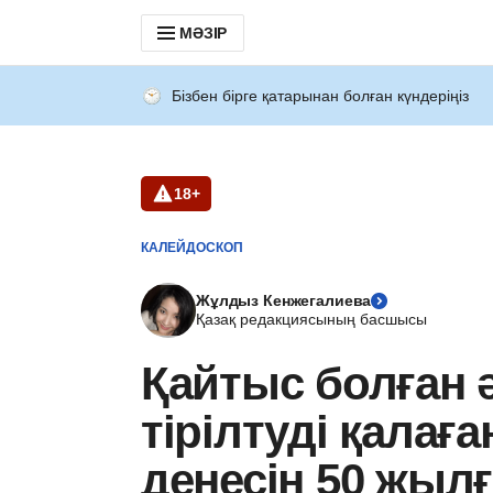
МӘЗІР
Бізбен бірге қатарынан болған күндеріңіз
18+
КАЛЕЙДОСКОП
Жұлдыз Кенжегалиева
Қазақ редакциясының басшысы
Қайтыс болған ә
тірілтуді қалағ
денесін 50 жыл