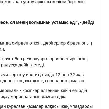
нің қолынан ұстау арқылы келісім бергенін
песе, ол менің қолымнан ұстамас еді", - дейді
нда өмірден өткен. Дәрігерлер бірден оның
ан.
ық азот бар резервуарға орналастырылған,
радусқа дейін жетеді.
ми-зерттеу институтында 13 пен 72 жас
 денесі тоңазытқышқа орналастырылған.
америкалық кәсіпкер өлгеннен кейін өмірдің
айқау жариялағанын жазған едік.
дан құралған қазылар алқасы жеңімпаздарды