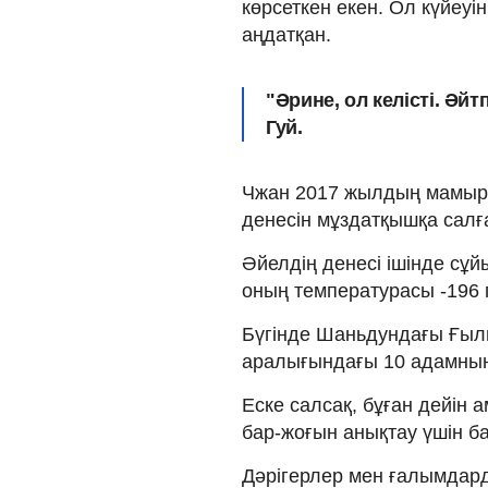
көрсеткен екен. Ол күйеуі
аңдатқан.
"Әрине, ол келісті. Әйт
Гуй.
Чжан 2017 жылдың мамыры
денесін мұздатқышқа салғ
Әйелдің денесі ішінде сұй
оның температурасы -196 г
Бүгінде Шаньдундағы Ғылы
аралығындағы 10 адамның
Еске салсақ, бұған дейін 
бар-жоғын анықтау үшін б
Дәрігерлер мен ғалымдар