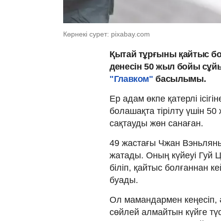
Көрнекі сурет: pixabay.com
Қытай тұрғыны қайтыс бол
денесін 50 жыл бойы сұй
"Главком"
басылымы.
Ер адам өкпе қатерлі ісіг
болашақта тірілту үшін 5
сақтауды жөн санаған.
49 жастағы Чжан Вэньлянь
жатады. Оның күйеуі Гуй
біліп, қайтыс болғаннан ке
буады.
Ол мамандармен кеңесіп, әй
сөйлей алмайтын күйге тү