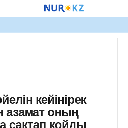
йелін кейінірек
ан азамат оның
ға сақтап қойды