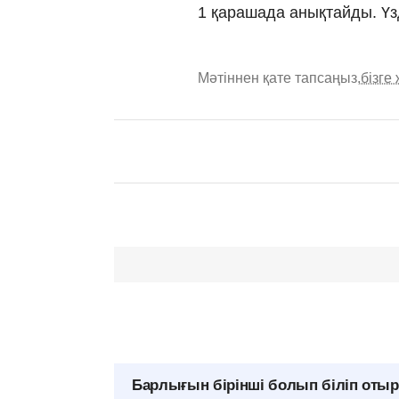
1 қарашада анықтайды. Үз
Мәтіннен қате тапсаңыз,
бізге
Барлығын бірінші болып біліп оты