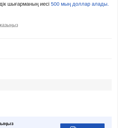
дік шығарманың иесі
500 мың доллар алады.
 жазыңыз
рыңыз