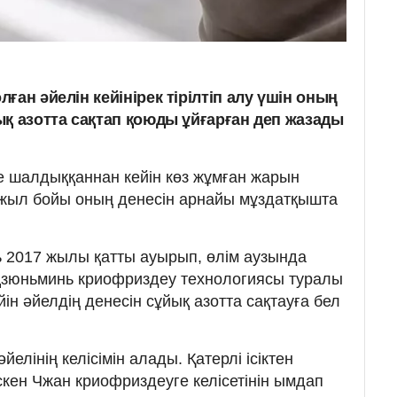
ған әйелін кейінірек тірілтіп алу үшін оның
ық азотта сақтап қоюды ұйғарған деп жазады
іне шалдыққаннан кейін көз жұмған жарын
0 жыл бойы оның денесін арнайы мұздатқышта
 2017 жылы қатты ауырып, өлім аузында
 Цзюньминь криофриздеу технологиясы туралы
йін әйелдің денесін сұйық азотта сақтауға бел
елінің келісімін алады. Қатерлі ісіктен
скен Чжан криофриздеуге келісетінін ымдап