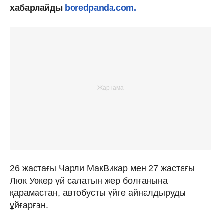
хабарлайды
boredpanda.com.
26 жастағы Чарли МакВикар мен 27 жастағы
Люк Уокер үй салатын жер болғанына
қарамастан, автобусты үйге айналдыруды
ұйғарған.