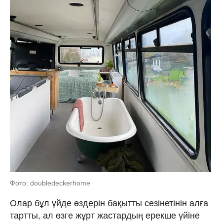
Фото: doubledeckerhome
Олар бұл үйде өздерін бақытты сезінетінін алға
тартты, ал өзге жұрт жастардың ерекше үйіне