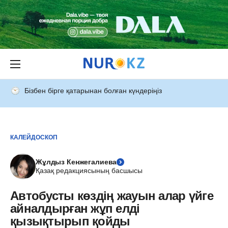
Бізбен бірге қатарынан болған күндеріңіз
КАЛЕЙДОСКОП
Жұлдыз Кенжегалиева
Қазақ редакциясының басшысы
Автобусты көздің жауын алар үйге
айналдырған жұп елді
қызықтырып қойды