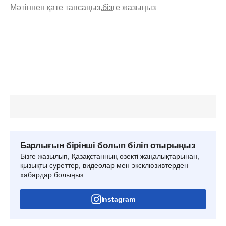
Мәтіннен қате тапсаңыз,
бізге жазыңыз
Барлығын бірінші болып біліп отырыңыз
Бізге жазылып, Қазақстанның өзекті жаңалықтарынан,
қызықты суреттер, видеолар мен эксклюзивтерден
хабардар болыңыз.
Instagram