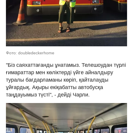
Фото: doubledeckerhome
"Біз саяхаттағанды ұнатамыз. Телешоудан түрлі
ғимараттар мен көліктерді үйге айналдыру
туралы бағдарламаны көріп, қайталауды
ұйғардық. Ақыры екіқабатты автобусқа
таңдауымыз түсті", - дейді Чарли.