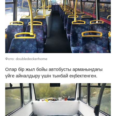
Фото: doubledeckerhome
Олар бір жыл бойы автобусты арманындағы
үйге айналдыру үшін тынбай еңбектенген.