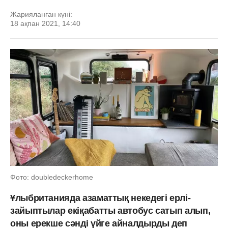
Жарияланған күні:
18 ақпан 2021, 14:40
Фото: doubledeckerhome
Ұлыбританияда азаматтық некедегі ерлі-
зайыптылар екіқабатты автобус сатып алып,
оны ерекше сәнді үйге айналдырды деп