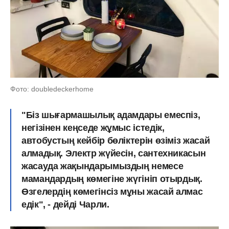
Фото: doubledeckerhome
"Біз шығармашылық адамдары емеспіз,
негізінен кеңседе жұмыс істедік,
автобустың кейбір бөліктерін өзіміз жасай
алмадық. Электр жүйесін, сантехникасын
жасауда жақындарымыздың немесе
мамандардың көмегіне жүгініп отырдық.
Өзгелердің көмегінсіз мұны жасай алмас
едік", - дейді Чарли.