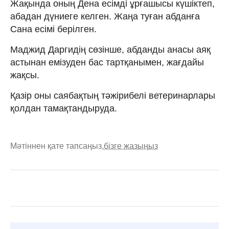
Жақында оның Дена есімді ұрғашысы күшіктеп,
абадан дүниеге келген. Жаңа туған абданға
Сана есімі берілген.
Маджид Даргидің сөзінше, абданды анасы аяқ
астынан емізуден бас тартқанымен, жағдайы
жақсы.
Қазір оны саябақтың тәжірибелі ветеринарлары
қолдан тамақтандыруда.
Мәтіннен қате тапсаңыз,
бізге жазыңыз