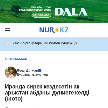
Бізбен бірге қатарынан болған күндеріңіз
КАЛЕЙДОСКОП
Әсел Дағжан
Бұрынғы қызметкер
Иранда сирек кездесетін ақ
арыстан абданы дүниеге келді
(фото)