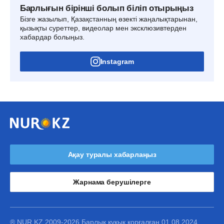
Барлығын бірінші болып біліп отырыңыз
Бізге жазылып, Қазақстанның өзекті жаңалықтарынан,
қызықты суреттер, видеолар мен эксклюзивтерден
хабардар болыңыз.
Instagram
Ақау туралы хабарлаңыз
Жарнама берушілерге
® NUR.KZ 2009-2026 Барлық құқық қорғалған 01.08.2024