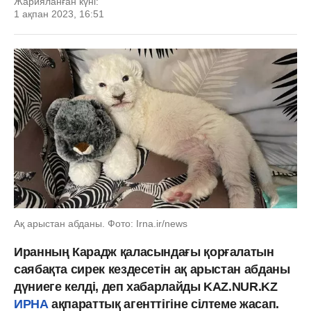
Жарияланған күні:
1 ақпан 2023, 16:51
Ақ арыстан абданы. Фото: Іrna.ir/news
Иранның Карадж қаласындағы қорғалатын
саябақта сирек кездесетін ақ арыстан абданы
дүниеге келді, деп хабарлайды KAZ.NUR.KZ
ИРНА
ақпараттық агенттігіне сілтеме жасап.