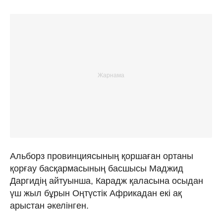
Альборз провинциясының қоршаған ортаны
қорғау басқармасының басшысы Маджид
Даргидің айтуынша, Карадж қаласына осыдан
үш жыл бұрын Оңтүстік Африкадан екі ақ
арыстан әкелінген.