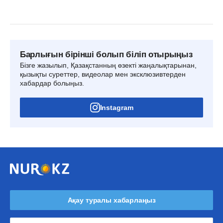
Барлығын бірінші болып біліп отырыңыз
Бізге жазылып, Қазақстанның өзекті жаңалықтарынан,
қызықты суреттер, видеолар мен эксклюзивтерден
хабардар болыңыз.
Instagram
Ақау туралы хабарлаңыз