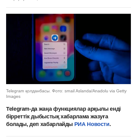
Telegram қолданбасы. Фото: smail Aslanda/Anadolu via Getty
Images
Telegram-да жаңа функциялар арқылы енді
бірреттік дыбыстық хабарлама жазуға
болады, деп хабарлайды
РИА Новости
.