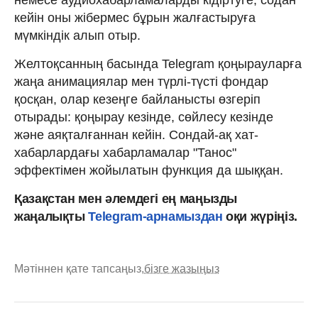
кейін оны жібермес бұрын жалғастыруға
мүмкіндік алып отыр.
Желтоқсанның басында Telegram қоңырауларға
жаңа анимациялар мен түрлі-түсті фондар
қосқан, олар кезеңге байланысты өзгеріп
отырады: қоңырау кезінде, сөйлесу кезінде
және аяқталғаннан кейін. Сондай-ақ хат-
хабарлардағы хабарламалар "Танос"
эффектімен жойылатын функция да шыққан.
Қазақстан мен әлемдегі ең маңызды
жаңалықты
Telegram-арнамыздан
оқи жүріңіз.
Мәтіннен қате тапсаңыз,
бізге жазыңыз