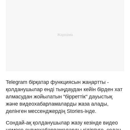
Telegram бірқатар функциясын жаңартты -
қолданушылар енді тыңдаудан кейін бірден хат
алмасудан жойылатын "бірреттік" дауыстық
және видеохабарламаларды жаза алады,
делінген мессенджердің Stories-інде.
Сондай-ақ қолданушылар жазу кезінде видео
немесе аудиохабарламаларды кідіртуге, содан