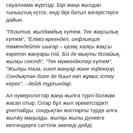
сауалнама жүргізді. Бірі жаңа жылдан
тыныштық күтсе, енді бірі батыл өзгерістерге
дайын.
"Позитив, жылдамдық күтем. Тек жақсылық
күтем", "Еліміз өркендеп, инфлияция
төмендейтін шығар – қазақ халқы жақсы
көретін жануары ғой. Біз де мықты болайық,
жылқы секілді", "Тек мүмкіндіктер күтем",
"Жылқы таза, киелі жануар және еңбекқор.
Сондықтан бізге де биыл көп жұмыс істеу
керек", - дейді тұрғындар.
Ал нумерологтар жаңа жылға түрлі болжам
жасап отыр. Олар бұл жыл әрекетсіздікті
ұнатпайды, сондықтан жоспарлы түрде алға
жылжу маңызды, жылқы жылы дүниеге
келгендерге сәттілік әкеледі дейді.