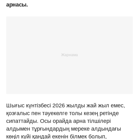
арнасы.
Шығыс күнтізбесі 2026 жылды жай жыл емес,
қозғалыс пен тәуекелге толы кезең ретінде
сипаттайды. Осы орайда арна тілшілері
алдымен тұрғындардың мереке алдындағы
көңіл күйі қандай екенін білмек болып,