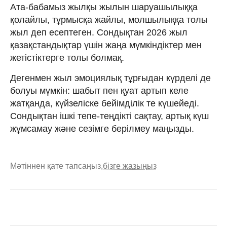
Ата-бабамыз жылқы жылын шаруашылыққа
қолайлы, тұрмысқа жайлы, молшылыққа толы
жыл деп есептеген. Сондықтан 2026 жыл
қазақстандықтар үшін жаңа мүмкіндіктер мен
жетістіктерге толы болмақ.
Дегенмен жыл эмоциялық тұрғыдан күрделі де
болуы мүмкін: шабыт пен қуат артып келе
жатқанда, күйзеліске бейімділік те күшейеді.
Сондықтан ішкі тепе-теңдікті сақтау, артық күш
жұмсамау және сезімге берілмеу маңызды.
Мәтіннен қате тапсаңыз,
бізге жазыңыз