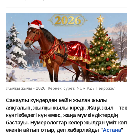
Жылқы жылы - 2026. Көрнекі сурет: NUR.KZ / Нейрожелі
Санаулы күндерден кейін жылан жылы
аяқталып, жылқы жылы кіреді. Жаңа жыл – тек
күнтізбедегі күн емес, жаңа мүмкіндіктердің
бастауы. Нумерологтар келер жылдан үміт көп
екенін айтып отыр, деп хабарлайды "
Астана
"