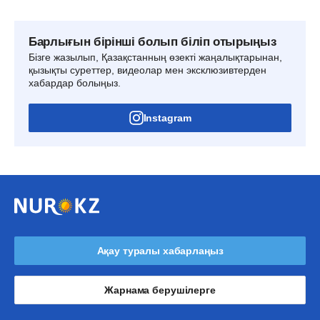
Барлығын бірінші болып біліп отырыңыз
Бізге жазылып, Қазақстанның өзекті жаңалықтарынан,
қызықты суреттер, видеолар мен эксклюзивтерден
хабардар болыңыз.
Instagram
Ақау туралы хабарлаңыз
Жарнама берушілерге