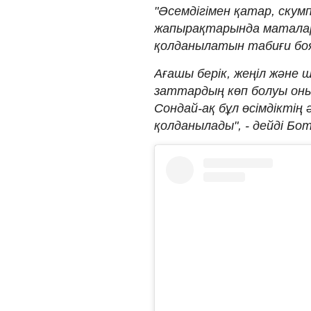
"Әсемдігімен қатар, скум
жапырақтарында маталар
қолданылатын табиғи бо
Ағашы берік, жеңіл және ш
заттардың көп болуы оны 
Сондай-ақ бұл өсімдіктің
қолданылады", - дейді Бо