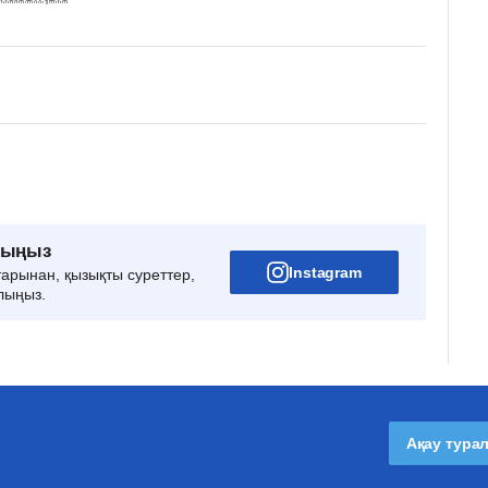
рыңыз
Instagram
тарынан, қызықты суреттер,
лыңыз.
Ақау тура