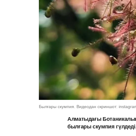
Былғары скумпия. Видеодан скриншот: instagra
Алматыдағы Ботаникалық 
былғары скумпия гүлдеді