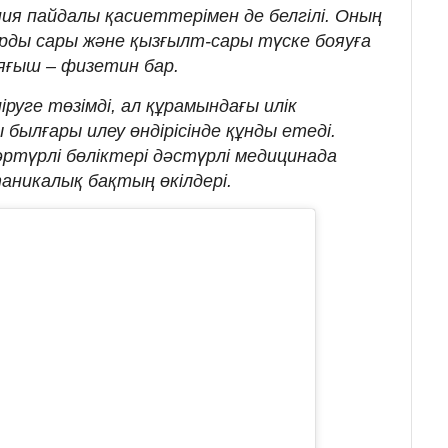
пия пайдалы қасиеттерімен де белгілі. Оның
ды сары және қызғылт-сары түске бояуға
яғыш – физетин бар.
іруге төзімді, ал құрамындағы илік
былғары илеу өндірісінде құнды етеді.
 әртүрлі бөліктері дәстүрлі медицинада
таникалық бақтың өкілдері.