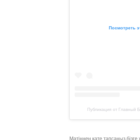
Посмотреть э
Публикация от Главный Б
Мәтіннен қате тапсаңыз,
бізге