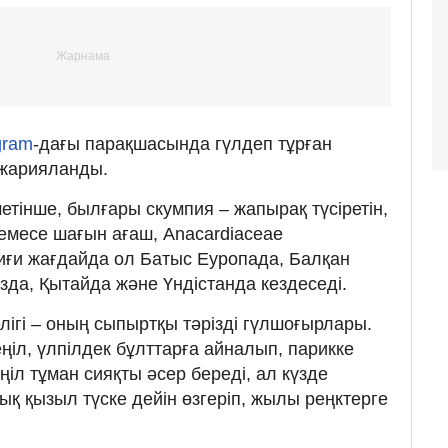
gram
-дағы парақшасында гүлдеп тұрған
жарияланды.
тінше, былғары скумпия – жапырақ түсіретін,
немесе шағын ағаш, Anacardiaceae
иғи жағдайда ол Батыс Еуропада, Балқан
азда, Қытайда және Үндістанда кездеседі.
ігі – оның сыпыртқы тәрізді гүлшоғырлары.
ңіл, үлпілдек бұлттарға айналып, парикке
ңіл тұман сияқты әсер береді, ал күзде
қ қызыл түске дейін өзгеріп, жылы реңктерге