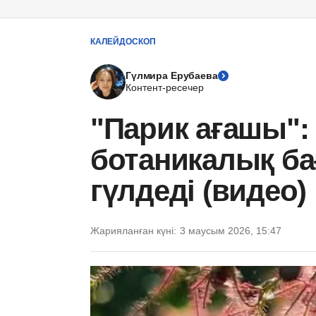
КАЛЕЙДОСКОП
Гүлмира Ерубаева
Контент-ресечер
"Парик ағашы"
ботаникалық ба
гүлдеді (видео)
Жарияланған күні:
3 маусым 2026, 15:47