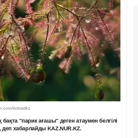
m.com/botsadkz
бақта "парик ағашы" деген атаумен белгілі
, деп хабарлайды KAZ.NUR.KZ.