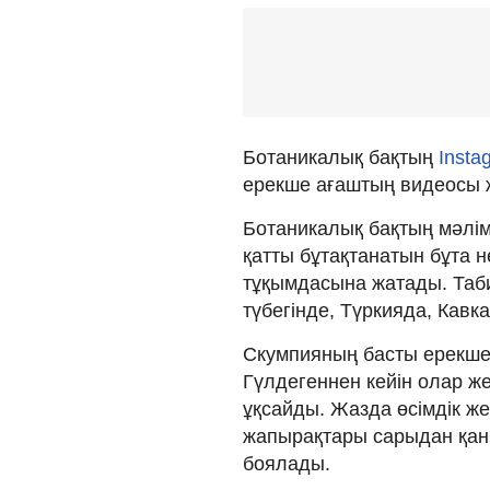
Ботаникалық бақтың
Insta
ерекше ағаштың видеосы 
Ботаникалық бақтың мәліме
қатты бұтақтанатын бұта 
тұқымдасына жатады. Таб
түбегінде, Түркияда, Кавк
Скумпияның басты ерекшел
Гүлдегеннен кейін олар же
ұқсайды. Жазда өсімдік же
жапырақтары сарыдан қаны
боялады.