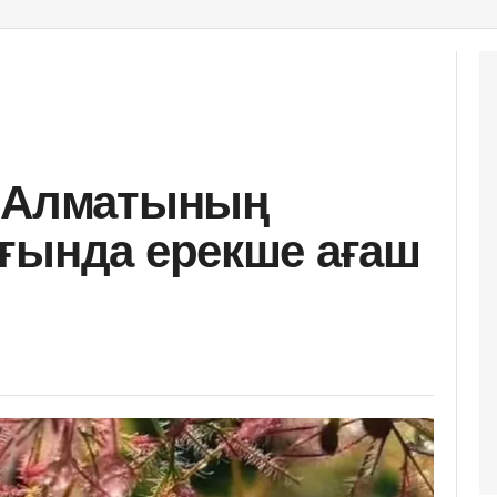
: Алматының
ғында ерекше ағаш