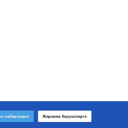
лы хабарлаңыз
Жарнама берушілерге