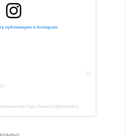
ту публикацию в Instagram
отанический Сад г.Алматы (@botsadkz)
 жазыңыз