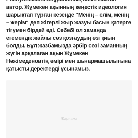
автор. Жұмекен ақынның кеңестік идеология
шарықтап тұрған кезеңде "Менің – елім, менің
– жерім" деп жігерлі жыр жазуы басын қатерге
тігумен бірдей еді. Себебі ол заманда
егемендік жайлы сөз қозғаудың өзі қиын
болды. Бұл жазбамызда әрбір сөзі заманның
жүгін арқалаған ақын Жұмекен
Нәжімеденовтің өмірі мен шығармашылығына
қатысты деректерді ұсынамыз.