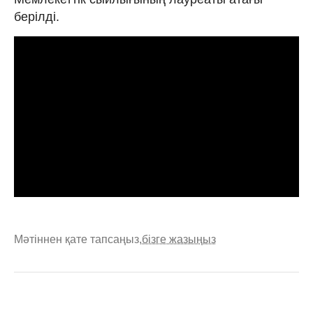
берілді.
Мәтіннен қате тапсаңыз,
бізге жазыңыз