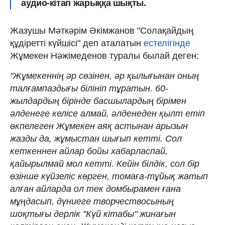
аудио-кітап жарыққа шықты.
Жазушы Мәткәрім Әкімжанов "Солақайдың
құдіретті күйшісі" деп аталатын
естелігінде
Жұмекен Нәжімеденов туралы былай деген:
"Жұмекеннің әр сөзінен, әр қылығынан оның
талғампаздығы білініп тұратын. 60-
жылдардың бірінде басшылардың бірімен
әлденеге келісе алмай, әлденеден қылт етіп
өкпелеген Жұмекен аяқ астынан арызын
жазды да, жұмыстан шығып кетті. Сол
кеткеннен айлар бойы хабарласпай,
қайырылмай мол кетті. Кейін білдік, сол бір
өзінше күйзеліс көрген, томаға-тұйық жатып
алған айларда ол тек домбырамен ғана
мұңдасып, дүниеге творчествосының
шоқтығы дерлік "Күй кітабы" жинағын