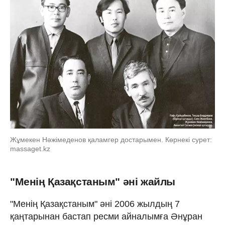
Жұмекен Нәжімеденов қаламгер достарымен. Көрнекі сурет:
massaget.kz
"Менің Қазақстаным" әні жайлы
"Менің Қазақстаным" әні 2006 жылдың 7
қаңтарынан бастап ресми айналымға Әнұран