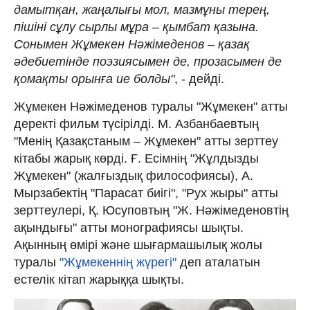
дамытқан, жаңалығы мол, мазмұны терең,
пішіні сұлу сырлы мұра – қымбат қазына.
Сонымен Жұмекен Нәжімеденов – қазақ
әдебиетінде поэзиясымен де, прозасымен де
қомақты орынға ие болды"
, - дейді.
Жұмекен Нәжімеденов туралы "Жұмекен" атты
деректі фильм түсірілді. М. Азбанбаевтың
"Менің Қазақстаным – Жұмекен" атты зерттеу
кітабы жарық көрді. Ғ. Есімнің "Жұлдызды
Жұмекен" (жалғыздық философиясы), А.
Мырзабектің "Парасат биігі", "Рух жыры" атты
зерттеулері, Қ. Юсуповтың "Ж. Нәжімеденовтің
ақындығы" атты монографиясы шықты.
Ақынның өмірі және шығармашылық жолы
туралы
"Жұмекеннің жүрегі"
деп аталатын
естелік кітап жарыққа шықты.