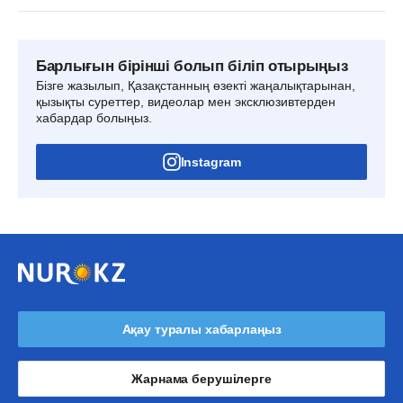
Барлығын бірінші болып біліп отырыңыз
Бізге жазылып, Қазақстанның өзекті жаңалықтарынан,
қызықты суреттер, видеолар мен эксклюзивтерден
хабардар болыңыз.
Instagram
Ақау туралы хабарлаңыз
Жарнама берушілерге