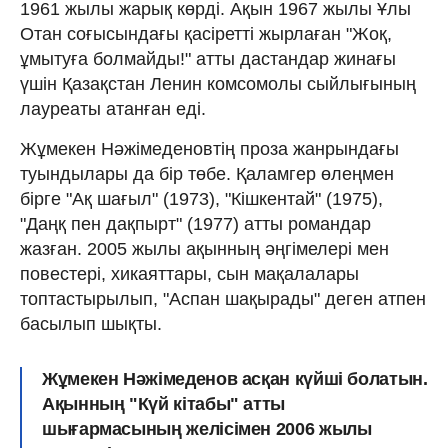
1961 жылы жарық көрді. Ақын 1967 жылы Ұлы
Отан соғысындағы қасіретті жырлаған "Жоқ,
ұмытуға болмайды!" атты дастандар жинағы
үшін Қазақстан Ленин комсомолы сыйлығының
лауреаты атанған еді.
Жұмекен Нәжімеденовтің проза жанрындағы
туындылары да бір төбе. Қаламгер өлеңмен
бірге "Ақ шағыл" (1973), "Кішкентай" (1975),
"Даңқ пен дақпырт" (1977) атты романдар
жазған. 2005 жылы ақынның әңгімелері мен
повестері, хикаяттары, сын мақалалары
топтастырылып, "Аспан шақырады" деген атпен
басылып шықты.
Жұмекен Нәжімеденов асқан күйші болатын.
Ақынның "Күй кітабы" атты
шығармасының желісімен 2006 жылы