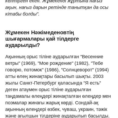
келтірген екен. Жұмекенді жұртына нағыз
ақын, нағыз дарын ретінде танытқан да осы
кітабы болды".
Жұмекен Нәжімеденовтің
шығармалары қай тілдерге
аударылды?
Ақынның орыс тіліне аударылған "Весенние
ветры" (1969), "Мое рождение" (1982), "Тебе
говорю, потомок" (1986), "Солнцеворот" (1994)
атты өлең жинақтары басылып шықты. 2003
жылы Санкт-Петербург қаласында "Я есть"
деген атаумен орыс тіліне аударылған
таңдамалы өлеңдері жинақталған өлеңдер мен
поэмалар жинағы жарық көрді. Сондай-ақ
ақынның өлеңдері өзбек, чуваш, украин, тәжік
және ағылшын тілдеріне аударылып басылды.