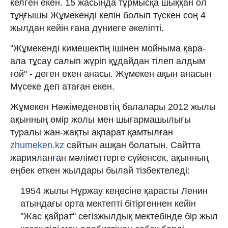
келген екен. 15 жасында тұрмысқа шыққан ол
тұңғышы Жұмекенді келін болып түскен соң 4
жылдан кейін ғана дүниеге әкеліпті.
"Жұмекенді кимешектің ішінен мойныма қара-
ала тұсау салып жүріп құдайдан тілеп алдым
ғой" - деген екен анасы. Жұмекен ақын анасын
Мүсеке деп атаған екен.
Жұмекен Нәжімеденовтің балалары 2012 жылы
ақынның өмір жолы мен шығармашылығы
туралы жан-жақты ақпарат қамтылған
zhumeken.kz
сайтын ашқан болатын. Сайтта
жарияланған мәліметтерге сүйенсек, ақынның
еңбек еткен жылдары былай тізбектеледі:
1954 жылы Нұржау кеңесіне қарасты Ленин
атындағы орта мектепті бітіргеннен кейін
"Жас қайрат" сегізжылдық мектебінде бір жыл