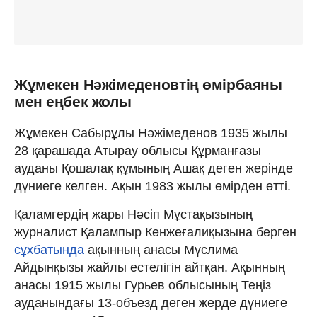
Жұмекен Нәжімеденовтің өмірбаяны
мен еңбек жолы
Жұмекен Сабырұлы Нәжімеденов 1935 жылы
28 қарашада Атырау облысы Құрманғазы
ауданы Қошалақ құмының Ашақ деген жерінде
дүниеге келген. Ақын 1983 жылы өмірден өтті.
Қаламгердің жары Нәсіп Мұстақызының
журналист Қалампыр Кенжеғалиқызына берген
сұхбатында
ақынның анасы Мүслима
Айдынқызы жайлы естелігін айтқан. Ақынның
анасы 1915 жылы Гурьев облысының Теңіз
ауданындағы 13-объезд деген жерде дүниеге