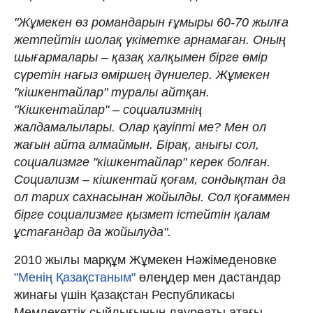
"Жұмекен өз романдарын ғұмыры 60-70 жылға
жетпейтін шолақ үкіметке арнамаған. Оның
шығармалары – қазақ халқымен бірге өмір
сүретін нағыз өміршең дүниелер. Жұмекен
"кішкентайлар" туралы айтқан.
"Кішкентайлар" – социализмнің
жалдамалылары. Олар қауіпті ме? Мен ол
жағын айта алмаймын. Бірақ, анығы сол,
социализмге "кішкентайлар" керек болған.
Социализм – кішкентай қоғам, сондықтан да
ол тарих сахнасынан жойылды. Сол қоғаммен
бірге социализмге қызмет істейтін қалам
ұстағандар да жойылуда".
2010 жылы марқұм Жұмекен Нәжімеденовке
"Менің Қазақстаным"
өлеңдер мен дастандар
жинағы үшін Қазақстан Республикасы
Мемлекеттік сыйлығының лауреаты атағы