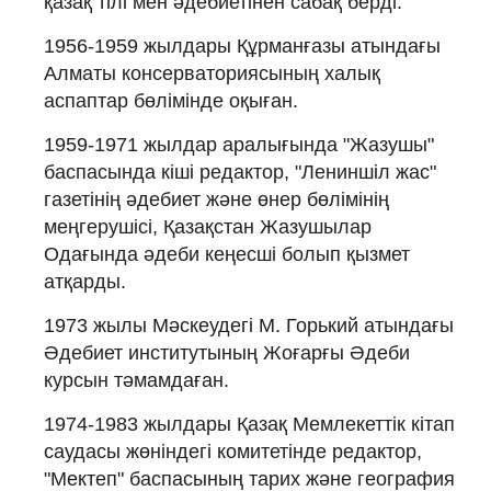
қазақ тілі мен әдебиетінен сабақ берді.
1956-1959 жылдары Құрманғазы атындағы
Алматы консерваториясының халық
аспаптар бөлімінде оқыған.
1959-1971 жылдар аралығында "Жазушы"
баспасында кіші редактор, "Лениншіл жас"
газетінің әдебиет және өнер бөлімінің
меңгерушісі, Қазақстан Жазушылар
Одағында әдеби кеңесші болып қызмет
атқарды.
1973 жылы Мәскеудегі М. Горький атындағы
Әдебиет институтының Жоғарғы Әдеби
курсын тәмамдаған.
1974-1983 жылдары Қазақ Мемлекеттік кітап
саудасы жөніндегі комитетінде редактор,
"Мектеп" баспасының тарих және география