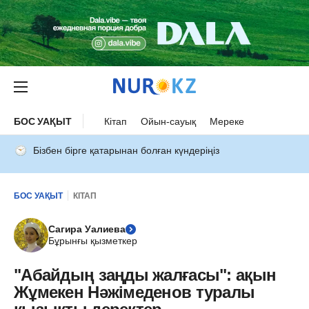
БОС УАҚЫТ
Кітап
Ойын-сауық
Мереке
Бізбен бірге қатарынан болған күндеріңіз
БОС УАҚЫТ
КІТАП
Сагира Уалиева
Бұрынғы қызметкер
"Абайдың заңды жалғасы": ақын
Жұмекен Нәжімеденов туралы