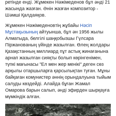
ретінде енді. Жұмекен Нәжімеденов бұл әнді 21
жасында жазған. Әнін жазған композитор -
Шәмші Қалдаяқов.
Жұмекен Нәжімеденовтің жұбайы
Нәсіп
Мұстақызының
айтуынша, бұл ән 1956 жылы
Алматыда, белгілі шаңқобызшы Гүлсара
Піржанованың үйінде жазылған. Өлең жолдары
Қазақстанның миллиард пұт астық жинағанына
арнап жазылған сияқты болып көрінгенімен,
түпкі мағынасы "Ел мен жер менікі" деген сөз
арқылы отаршыларға қарсылықтан туған. Мұны
байқаған комунистер әннің орындалуына тыйым
салуды көздейді. Алайда бұған Жамал
Омарова барын салып, әнді эфирден шырқауға
мүмкіндік алған.