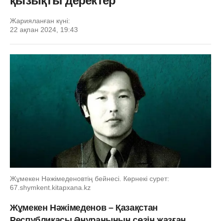
қызықты деректер
Жарияланған күні:
22 ақпан 2024, 19:43
Жұмекен Нәжімеденовтің бейнесі. Көрнекі сурет:
67.shymkent.kitapxana.kz
Жұмекен Нәжімеденов – Қазақстан
Республикасы Әнұранының сөзін жазған