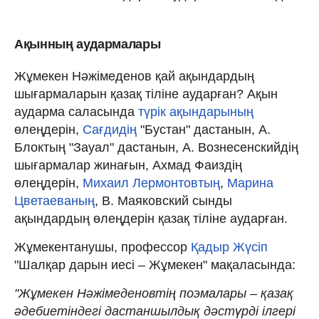
Ақынның аудармалары
Жұмекен Нәжімеденов қай ақындардың
шығармаларын қазақ тіліне аударған? Ақын
аударма саласында
түрік ақындарының
өлеңдерін,
Сағдидің
"Бустан" дастанын, А.
Блоктың "Зауал" дастанын, А. Вознесенскийдің
шығармалар жинағын, Ахмад Фаиздің
өлеңдерін,
Михаил Лермонтовтың
,
Марина
Цветаеваның
, В. Маяковский сынды
ақындардың өлеңдерін қазақ тіліне аударған.
Жұмекентанушы, профессор
Қадыр Жүсіп
"Шалқар дарын иесі – Жұмекен" мақаласында:
"Жұмекен Нәжімеденовтің поэмалары – қазақ
әдебиетіндегі дастаншылдық дәстүрді ілгері