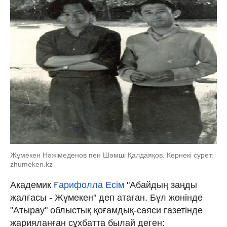
Жұмекен Нәжімеденов пен Шәмші Қалдаяқов. Көрнекі сурет:
zhumeken.kz
Академик
Ғарифолла Есім
"Абайдың заңды
жалғасы - Жұмекен" деп атаған. Бұл жөнінде
"Атырау" облыстық қоғамдық-саяси газетінде
жарияланған сұхбатта былай деген: