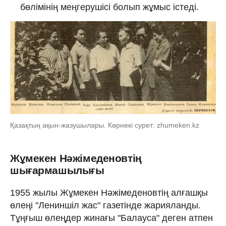
бөлімінің меңгерушісі болып жұмыс істеді.
Қазақтың ақын-жазушылары. Көрнекі сурет: zhumeken.kz
Жұмекен Нәжімеденовтің
шығармашылығы
1955 жылы Жұмекен Нәжімеденовтің алғашқы
өлеңі "Лениншіл жас" газетінде жарияланды.
Тұңғыш өлеңдер жинағы "Балауса" деген атпен