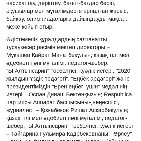
насихаттау, дәріптеу, бағыт-бағдар беріп,
оқушылар мен мұғалімдерге арналған жарыс,
байқау, олимпиадаларға дайындауды мақсат,
меже қойып отыр.
Әдістемелік құралдардың салтанатты
тұсаукесер рәсімін мектеп директоры –
Мұқашев Қайрат Манатбекұлын; қазақ тілі мен
әдебиеті пәні мұғалімі, педагог-шебер,
"Ы.Алтынсарин" төсбелгісі, куәлік иегері, "2020
жылдың Үздік педагогі", "Еңбек ардагері" және
президентіміздің "Ерен еңбегі үшін" медалінің
иегері – Оспан Динаш Бектенқызын; Respublica
партиясы Аппарат басшысының кеңесшісі,
журналист – Қожабеков Ришат Асқарбекұлын;
қазақ тілі мен әдебиеті пәні мұғалімі, педагог-
шебер, "Ы.Алтынсарин" төсбелгісі, куәлік иегері
– Тайгарина Гульмира Кадрбековнаны; "Өрлеу"