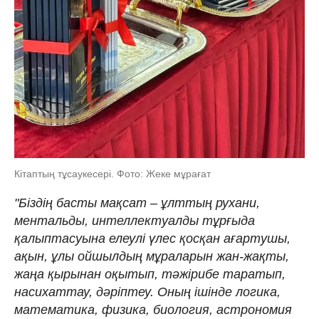
Кітаптың тұсаукесері. Фото: Жеке мұрағат
"Біздің басты мақсат – ұлттың рухани,
ментальды, интеллектуалды тұрғыда
қалыптасуына елеулі үлес қосқан ағартушы,
ақын, ұлы ойшылдың мұраларын жан-жақты,
жаңа қырынан оқытып, тәжірибе таратып,
насихаттау, дәріптеу. Оның ішінде логика,
математика, физика, биология, астрономия