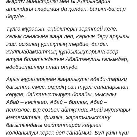
ағарту министрлігі мен Ы.Алтынсарин
атындағы академия да қолдап, бағыт-бағдар
беруде.
Тұлға мұрасын, еңбектерін зерттей келе,
халық санасына жаңа леп, қарқын беру арқылы
жас, өскелең ұрпақтың тәрбие, дағды,
жалпыадамзаттық құндылықтарына әсер
етуге болатындығын Абайтанушы ғалымдар,
әдебиетшілер атап өтуде.
Ақын мұраларынан жаңалықты әдеби-тарихи
бағытта емес, өмірдің сан түрлі салаларынан
көруге, байланыстыруға болады. Мысалы:
Абай – кәсіпкер, Абай – биолог, Абай –
психолог. Бір сөзбен айтқанда, Абай мұралары
математика, физика, жаратылыстану
бағытындағы мектептерде кеңінен
қолданылуы керек деп санаймыз. Бұл үшін күш