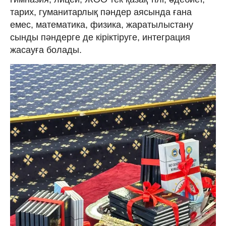
тарих, гуманитарлық пәндер аясында ғана
емес, математика, физика, жаратылыстану
сынды пәндерге де кіріктіруге, интеграция
жасауға болады.