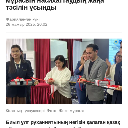
мұрасын насихаттаудың жаңа
тәсілін ұсынды
Жарияланған күні:
26 мамыр 2025, 20:02
Кітаптың тұсаукесері. Фото: Жеке мұрағат
Биыл ұлт руханиятының негізін қалаған қазақ