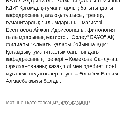
БАҰО" АҚ филиалы "Алматы қаласы бойынша
КДИ" Қоғамдық-гуманитарлық бағытындағы
кафедрасының аға оқытушысы, тренер,
гуманитарлық ғылымдарының магистрі –
Есентаева Айжан Идрисовнаны; филология
ғылымдарының магистрі, "Өрлеу" БАҰО" АҚ
филиалы "Алматы қаласы бойынша КДИ"
Қоғамдық-гуманитарлық бағытындағы
кафедрасының тренері – Көмекова Сандуғаш
Оралхановнаны; қазақ тілі мен әдебиеті пәні
мұғалімі, педагог-зерттеуші – Әлімбек Балым
Алмасбекқызы болды.
Мәтіннен қате тапсаңыз,
бізге жазыңыз