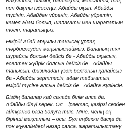
Бақытты, білімді, байлықты, мансапты, тақ
пен бақты іздесеңіз: Абайды оқып, Абайды
түсініп, Абайдан үйреніп, Абайды үйретіп,
кемел адам болып, шапағаты мен шарапатын
төгіп, таратыңыз.
Өмірді Абай арқылы танысақ ұрпақ
тәрбиелеуден жаңылыспаймыз. Баланың тілі
шұрайлы болсын дейсіз бе - Абайды оқысын,
есептен жүйрік болсын дейсіз бе - Абайды
танысын, физикадан үздік болғанын қалайсыз
ба - Абайды зерттесін, адам табиғатын,
өмірді түсіне алсын дейсіз бе - Абайға жүгінсін.
Біздің балалар қай салада білім алса да,
Абайды білуі керек. Ол – іргетас, қазіргі сөзбен
айтқанда база болуға тиіс. Міне, менің ең
бірінші мақсатым – осы. Бұл еңбекке басқа да
пән мұғалімдері назар салса, жаратылыстану