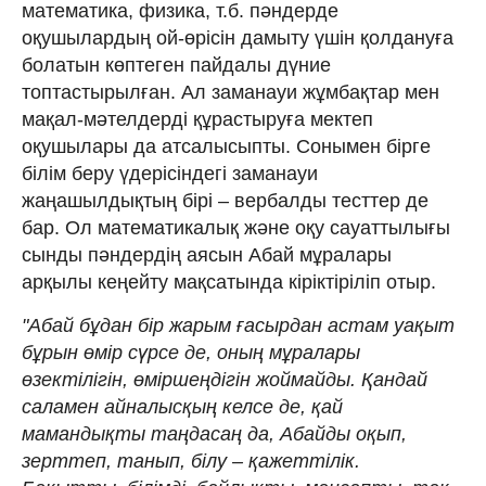
математика, физика, т.б. пәндерде
оқушылардың ой-өрісін дамыту үшін қолдануға
болатын көптеген пайдалы дүние
топтастырылған. Ал заманауи жұмбақтар мен
мақал-мәтелдерді құрастыруға мектеп
оқушылары да атсалысыпты. Сонымен бірге
білім беру үдерісіндегі заманауи
жаңашылдықтың бірі – вербалды тесттер де
бар. Ол математикалық және оқу сауаттылығы
сынды пәндердің аясын Абай мұралары
арқылы кеңейту мақсатында кіріктіріліп отыр.
"Абай бұдан бір жарым ғасырдан астам уақыт
бұрын өмір сүрсе де, оның мұралары
өзектілігін, өміршеңдігін жоймайды. Қандай
саламен айналысқың келсе де, қай
мамандықты таңдасаң да, Абайды оқып,
зерттеп, танып, білу – қажеттілік.