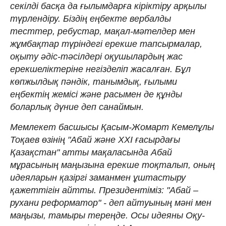
секілді басқа да ғылымдарға кіріктіру арқылы
түрлендіру. Біздің еңбекте вербалды
тесттер, ребустар, мақал-мәтелдер мен
жұмбақтар түріндегі ерекше тапсырмалар,
оқыту әдіс-тәсілдері оқушылардың жас
ерекшеліктеріне негізделіп жасалған. Бұл
көпжылдық пәндік, танымдық, ғылыми
еңбектің жемісі және расымен де құнды
боларлық дүние деп санаймын.
Мемлекет басшысы Қасым-Жомарт Кемелұлы
Тоқаев өзінің "Абай және ХХІ ғасырдағы
Қазақстан" атты мақаласында Абай
мұрасының маңызына ерекше тоқталып, оның
идеяларын қазіргі заманмен ұштастыру
қажеттігін айтты. Президентіміз: "Абай –
рухани реформатор" - деп айтуының мәні мен
маңызы, тамыры тереңде. Осы идеяны Оқу-