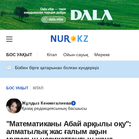
БОС УАҚЫТ
Кітап
Ойын-сауық
Мереке
Бізбен бірге қатарынан болған күндеріңіз
БОС УАҚЫТ
КІТАП
Жұлдыз Кенжегалиева
Қазақ редакциясының басшысы
"Математиканы Абай арқылы оқу":
алматылық жас ғалым ақын