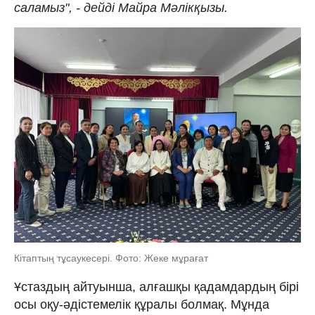
саламыз", - дейді Майра Мәлікқызы.
Кітаптың тұсаукесері. Фото: Жеке мұрағат
Ұстаздың айтуынша, алғашқы қадамдардың бірі
осы оқу-әдістемелік құралы болмақ. Мұнда