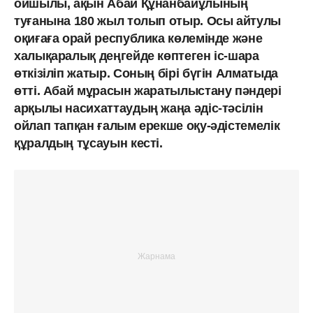
ойшылы, ақын Абай Құнанбайұлының
туғанына 180 жыл толып отыр. Осы айтулы
оқиғаға орай республика көлемінде және
халықаралық деңгейде көптеген іс-шара
өткізіліп жатыр. Соның бірі бүгін Алматыда
өтті. Абай мұрасын жаратылыстану пәндері
арқылы насихаттаудың жаңа әдіс-тәсілін
ойлап тапқан ғалым ерекше оқу-әдістемелік
құралдың тұсауын кесті.