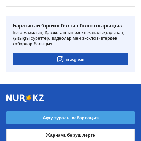
Барлығын бірінші болып біліп отырыңыз
Бізге жазылып, Қазақстанның өзекті жаңалықтарынан,
қызықты суреттер, видеолар мен эксклюзивтерден
хабардар болыңыз.
Instagram
Ақау туралы хабарлаңыз
Жарнама берушілерге