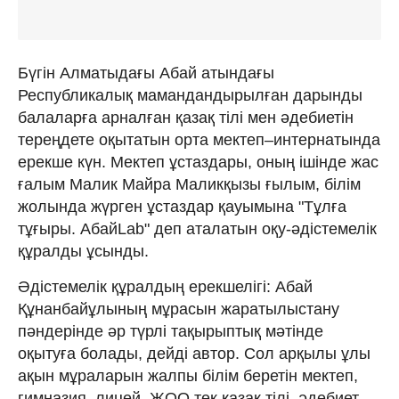
Бүгін Алматыдағы Абай атындағы
Республикалық мамандандырылған дарынды
балаларға арналған қазақ тілі мен әдебиетін
тереңдете оқытатын орта мектеп–интернатында
ерекше күн. Мектеп ұстаздары, оның ішінде жас
ғалым Малик Майра Маликқызы ғылым, білім
жолында жүрген ұстаздар қауымына "Тұлға
тұғыры. АбайLab" деп аталатын оқу-әдістемелік
құралды ұсынды.
Әдістемелік құралдың ерекшелігі: Абай
Құнанбайұлының мұрасын жаратылыстану
пәндерінде әр түрлі тақырыптық мәтінде
оқытуға болады, дейді автор. Сол арқылы ұлы
ақын мұраларын жалпы білім беретін мектеп,
гимназия, лицей, ЖОО тек қазақ тілі, әдебиет,