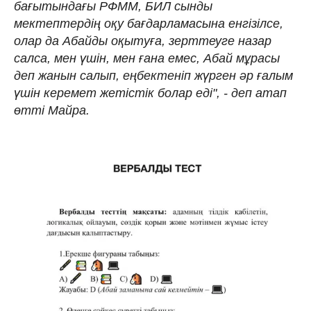
бағытындағы РФММ, БИЛ сынды
мектептердің оқу бағдарламасына енгізілсе,
олар да Абайды оқытуға, зерттеуге назар
салса, мен үшін, мен ғана емес, Абай мұрасы
деп жанын салып, еңбектеніп жүрген әр ғалым
үшін керемет жетістік болар еді", - деп атап
өтті Майра.