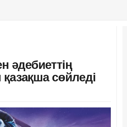
н әдебиеттің
қазақша сөйледі