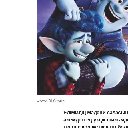
Фото: BI Group
Еліміздің мәдени саласы
әлемдегі ең үздік фильмд
тілінде қол жеткізетін б