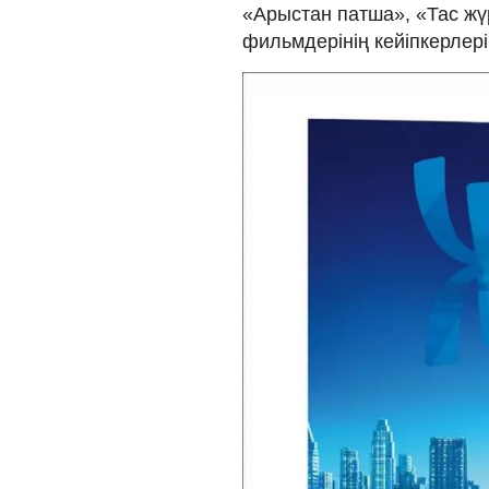
«Арыстан патша», «Тас жү
фильмдерінің кейіпкерлері 