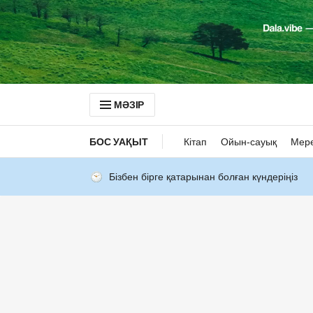
МӘЗІР
БОС УАҚЫТ
Кітап
Ойын-сауық
Мер
Бізбен бірге қатарынан болған күндеріңіз