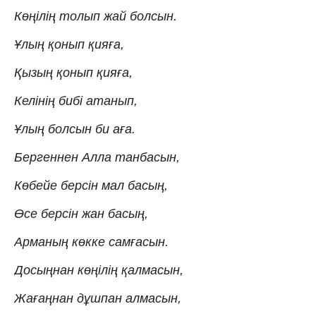
Көңілің толып жай болсын.
Ұлың қонып қияға,
Қызың қонып қияға,
Келінің бибі атанып,
Ұлың болсын би аға.
Бергеннен Алла танбасын,
Көбейе берсін мал басың,
Өсе берсін жан басың,
Арманың көкке самғасын.
Досыңнан көңілің қалмасын,
Жағаңнан дұшпан алмасын,