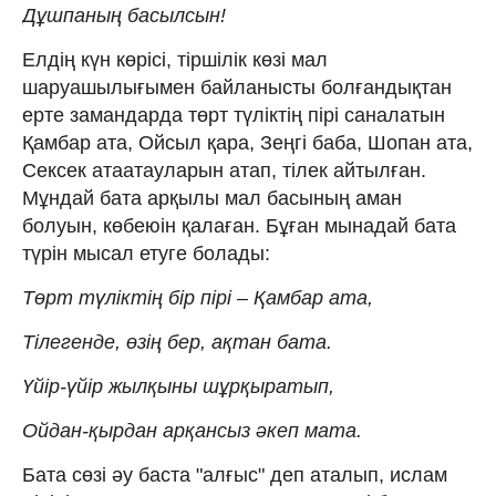
Дұшпаның басылсын!
Елдің күн көрісі, тіршілік көзі мал
шаруашылығымен байланысты болғандықтан
ерте замандарда төрт түліктің пірі саналатын
Қамбар ата, Ойсыл қара, Зеңгі баба, Шопан ата,
Сексек атаатауларын атап, тілек айтылған.
Мұндай бата арқылы мал басының аман
болуын, көбеюін қалаған. Бұған мынадай бата
түрін мысал етуге болады:
Төрт түліктің бір пірі – Қамбар ата,
Тілегенде, өзің бер, ақтан бата.
Үйір-үйір жылқыны шұрқыратып,
Ойдан-қырдан арқансыз әкеп мата.
Бата сөзі әу баста "алғыс" деп аталып, ислам