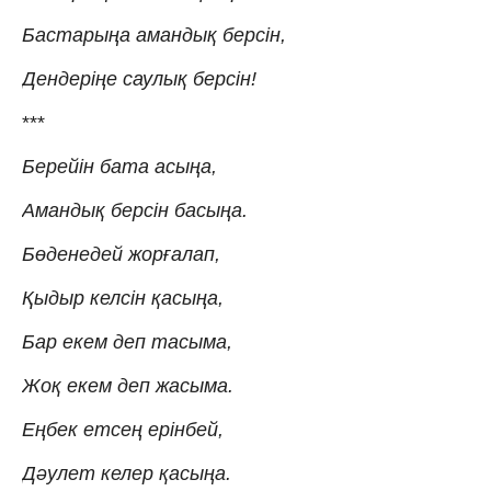
Бастарыңа амандық берсін,
Дендеріңе саулық берсін!
***
Берейін бата асыңа,
Амандық берсін басыңа.
Бөденедей жорғалап,
Қыдыр келсін қасыңа,
Бар екем деп тасыма,
Жоқ екем деп жасыма.
Еңбек етсең ерінбей,
Дәулет келер қасыңа.