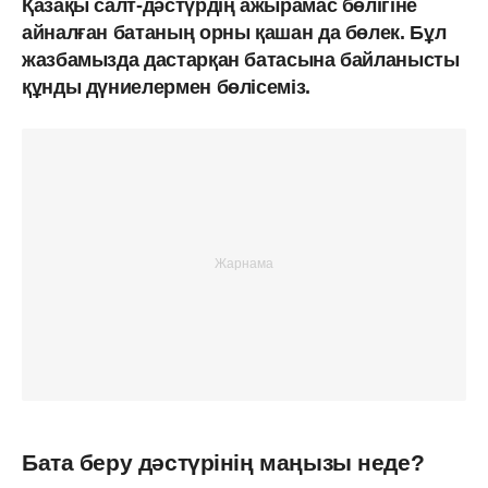
Қазақы салт-дәстүрдің ажырамас бөлігіне
айналған батаның орны қашан да бөлек. Бұл
жазбамызда дастарқан батасына байланысты
құнды дүниелермен бөлісеміз.
Бата беру дәстүрінің маңызы неде?