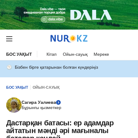
БОС УАҚЫТ
Кітап
Ойын-сауық
Мереке
Бізбен бірге қатарынан болған күндеріңіз
БОС УАҚЫТ
ОЙЫН-САУЫҚ
Сагира Уалиева
Бұрынғы қызметкер
Дастарқан батасы: ер адамдар
айтатын мәнді әрі мағыналы