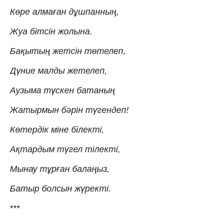
Көре алмаған дұшпанның,
Жуа бітсін жолына.
Бақытың жетсін төтелеп,
Дүние малды жетелеп,
Аузыма түскен батаның
Жатырмын бәрін түгендеп!
Көтердік міне білекті,
Ақтардым түгел тілекті,
Мынау тұрған балаңыз,
Батыр болсын жүректі.
***