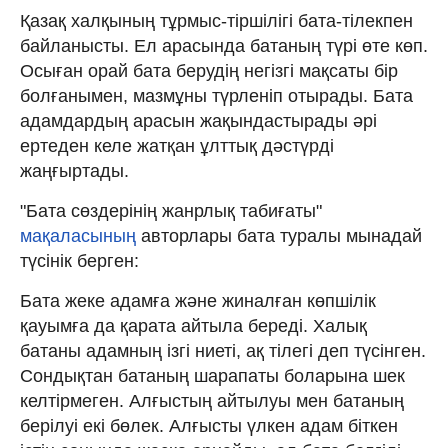
Қазақ халқының тұрмыс-тіршілігі бата-тілекпен
байланысты. Ел арасында батаның түрі өте көп.
Осыған орай бата берудің негізгі мақсаты бір
болғанымен, мазмұны түрленіп отырады. Бата
адамдардың арасын жақындастырады әрі
ертеден келе жатқан ұлттық дәстүрді
жаңғыртады.
"Бата сөздерінің жанрлық табиғаты"
мақаласының
авторлары бата туралы мынадай
түсінік берген:
Бата жеке адамға және жиналған көпшілік
қауымға да қарата айтыла береді. Халық
батаны адамның ізгі ниеті, ақ тілегі деп түсінген.
Сондықтан батаның шарапаты боларына шек
келтірмеген. Алғыстың айтылуы мен батаның
берілуі екі бөлек. Алғысты үлкен адам біткен