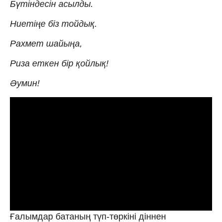
Бүтіндесін асылды.
Ниетіңе біз тойдық.
Рахмет шайыңа,
Риза еткен бір қойлық!
Əумин!
Ғалымдар батаның түп-төркіні діннен