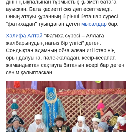
дінінің ықпалынан тұрмыстық қызметі батаға
ауысқан. Бата қасиетті сөз деп есептеледі.
Оның атауы құранның бірінші беташар сүресі
"фатихадан" туындаған деген
мысалдар
бар.
Халифа Алтай
"Фатиха сүресі
–
Аллаға
жалбарынудың нағыз бір үлгісі" деген.
Сондықтан адамның ойға алған игі істерінің
орындалуына, пәле-жаладан, кесір-кесапат,
жамандықтан сақтауға батаның әсері бар деген
сенім қалыптасқан.