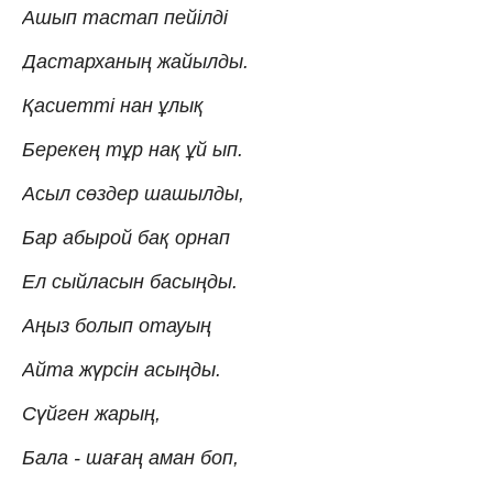
Ашып тастап пейілді
Дастарханың жайылды.
Қасиетті нан ұлық
Берекең тұр нақ ұй ып.
Асыл сөздер шашылды,
Бар абырой бақ орнап
Ел сыйласын басыңды.
Аңыз болып отауың
Айта жүрсін асыңды.
Сүйген жарың,
Бала - шағаң аман боп,