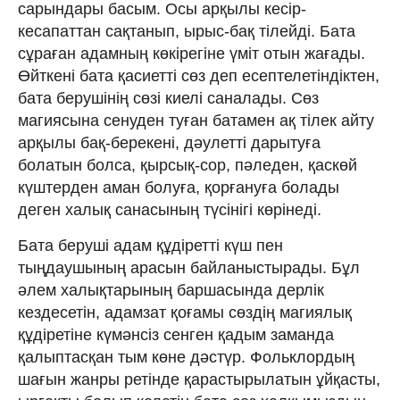
сарындары басым. Осы арқылы кесір-
кесапаттан сақтанып, ырыс-бақ тілейді. Бата
сұраған адамның көкірегіне үміт отын жағады.
Өйткені бата қасиетті сөз деп есептелетіндіктен,
бата берушінің сөзі киелі саналады. Сөз
магиясына сенуден туған батамен ақ тілек айту
арқылы бақ-берекені, дәулетті дарытуға
болатын болса, қырсық-сор, пәледен, қаскөй
күштерден аман болуға, қорғануға болады
деген халық санасының түсінігі көрінеді.
Бата беруші адам құдіретті күш пен
тыңдаушының арасын байланыстырады. Бұл
әлем халықтарының баршасында дерлік
кездесетін, адамзат қоғамы сөздің магиялық
құдіретіне күмәнсіз сенген қадым заманда
қалыптасқан тым көне дәстүр. Фольклордың
шағын жанры ретінде қарастырылатын ұйқасты,