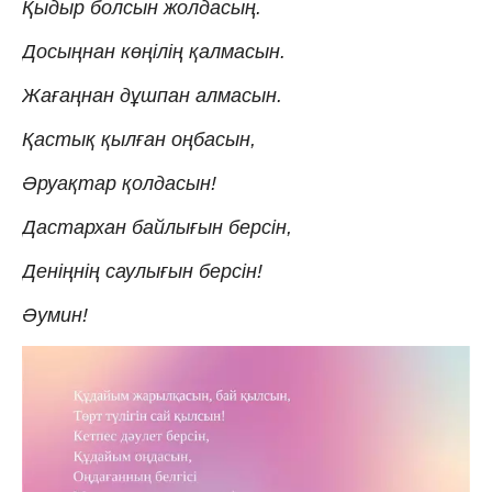
Қыдыр болсын жолдасың.
Досыңнан көңілің қалмасын.
Жағаңнан дұшпан алмасын.
Қастық қылған оңбасын,
Əруақтар қолдасын!
Дастархан байлығын берсін,
Деніңнің саулығын берсін!
Əумин!