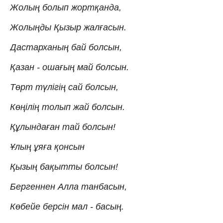
Жолың болып жортқанда,
Жолыңды Қызыр жалғасын.
Дастарханың бай болсын,
Қазан - ошағың май болсын.
Төрт түлігің сай болсын,
Көңілің толып жай болсын.
Құлындаған тай болсын!
Ұлың ұяға қонсын
Қызың бақытты болсын!
Бергеннен Алла танбасын,
Көбейе берсін мал - басың.