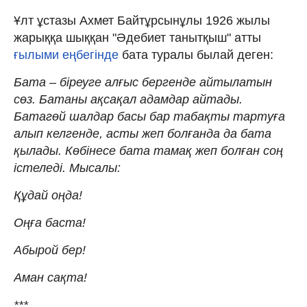
Ұлт ұстазы Ахмет Байтұрсынұлы 1926 жылы
жарыққа шыққан "Әдебиет танытқыш" атты
ғылыми еңбегінде
бата туралы былай деген:
Бата – біреуге алғыс бергенде айтылатын
сөз. Батаны ақсақал адамдар айтады.
Батагөй шалдар басы бар табақты тартуға
алып келгенде, асты жеп болғанда да бата
қылады. Көбінесе бата тамақ жеп болған соң
істеледі. Мысалы:
Құдай оңда!
Оңға баста!
Абырой бер!
Аман сақта!
***