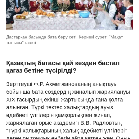
Дастарқан басында бата беру сәті. Көрнекі сурет: "Мақат
тынысы" газеті
Қазақтың батасы қай кезден бастап
қағаз бетіне түсірілді?
Зерттеуші Ф.Р. Ахметжанованың анықтауы
бойынша бата сөздердің жиналып жариялануы
ХІХ ғасырдың екінші жартысында ғана қолға
алынған. Түркі тектес халықтардың ауыз
əдебиеті үлгілерін қамқорлықпен жинап,
жариялаған орыс академигі В.В. Радловтың
"Түркі халықтарының халық əдебиеті үлгілері"
деген он томдық еңбегін айта кеткен жөн. Оның