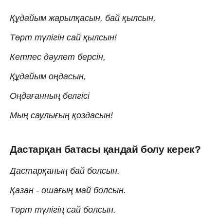
Құдайым жарылқасын, бай қылсын,
Төрт түлігін сай қылсын!
Кетпес дəулет берсін,
Құдайым оңдасын,
Оңдағанның белгісі
Мың саулығың қоздасын!
Дастарқан батасы қандай болу керек?
Дастарқаның бай болсын.
Қазан - ошағың май болсын.
Төрт түлігің сай болсын.