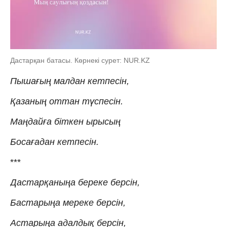
Дастарқан батасы. Көрнекі сурет: NUR.KZ
Пышағың малдан кетпесін,
Қазаның оттан түспесін.
Маңдайға біткен ырысың
Босағадан кетпесін.
***
Дастарқаныңа береке берсін,
Бастарыңа мереке берсін,
Астарыңа адалдық берсін,