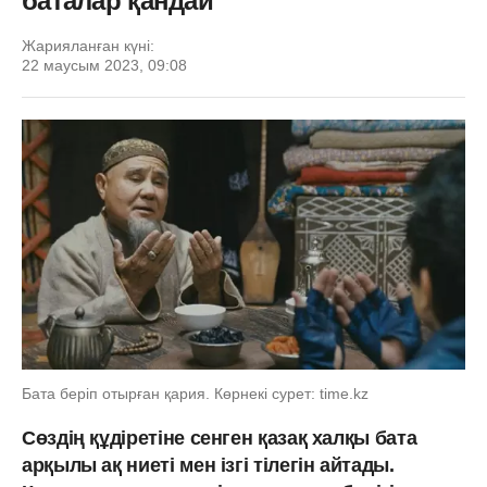
баталар қандай
Жарияланған күні:
22 маусым 2023, 09:08
Бата беріп отырған қария. Көрнекі сурет: time.kz
Сөздің құдіретіне сенген қазақ халқы бата
арқылы ақ ниеті мен ізгі тілегін айтады.