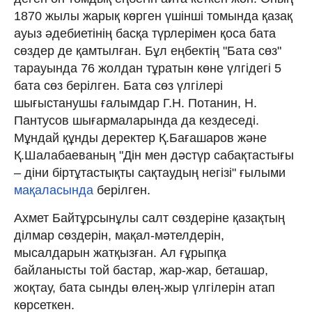
1870 жылы жарық көрген үшінші томында қазақ
ауыз əдебиетінің басқа түрлерімен қоса бата
сөздер де қамтылған. Бұл еңбектің "Бата сөз"
тарауында 76 жолдан тұратын көне үлгідегі 5
бата сөз берілген. Бата сөз үлгілері
шығыстанушы ғалымдар Г.Н. Потанин, Н.
Пантусов шығармаларында да кездеседі.
Мұндай құнды деректер Қ.Бағашаров және
Қ.Шалабаеваның "Дін мен дәстүр сабақтастығы
–
діни біртұтастықты сақтаудың негізі" ғылыми
мақаласында
берілген.
Ахмет Байтұрсынұлы салт сөздеріне қазақтың
ділмар сөздерін, мақал-мəтелдерін,
мысалдарын жатқызған. Ал ғұрыпқа
байланысты той бастар, жар-жар, беташар,
жоқтау, бата сынды өлең-жыр үлгілерін атап
көрсеткен.