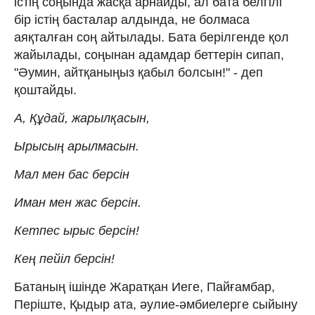
істің соңында жасқа арнайды, ал бата белгілі
бір істің басталар алдында, не болмаса
аяқталған соң айтылады. Бата берілгенде қол
жайылады, соңынан адамдар беттерін сипап,
"Әумин, айтқаныңыз қабыл болсын!" - деп
қоштайды.
А, Құдай, жарылқасын,
Ырысың арылмасын.
Мал мен бас берсін
Иман мен жас берсін.
Кетпес ырыс берсін!
Кең пейіл берсін!
Батаның ішінде Жаратқан Иеге, Пайғамбар,
Періште, Қыдыр ата, әулие-әмбиелерге сыйыну