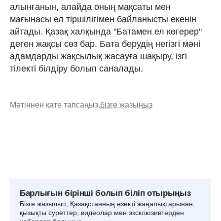
алынғанын, алайда оның мақсаты мен
мағынасы ел тіршілігімен байланысты екенін
айтады. Қазақ халқында "Батамен ел көгерер"
деген жақсы сөз бар. Бата берудің негізгі мәні
адамдарды жақсылық жасауға шақыру, ізгі
тілекті білдіру болып саналады.
Мәтіннен қате тапсаңыз,
бізге жазыңыз
Барлығын бірінші болып біліп отырыңыз
Бізге жазылып, Қазақстанның өзекті жаңалықтарынан,
қызықты суреттер, видеолар мен эксклюзивтерден