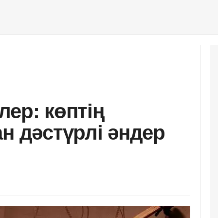
лер: көптің
н дәстүрлі әндер