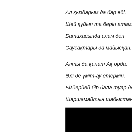
Ал қыздарым да бар еді,
Шәй құйып та беріп атам
Батихасында алам деп
Саусақтары да майысқан.
Алты да қанат Ақ орда,
Әлі де үміт-ау етермін.
Біздердей бір бала туар д
Шаршамайтын шабыстан