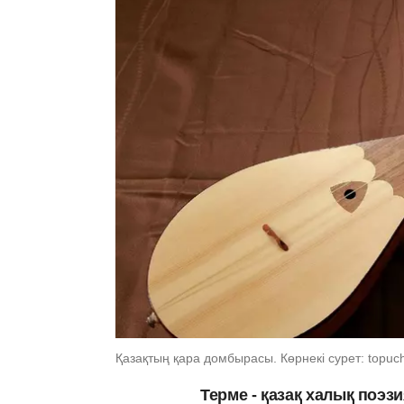
Қазақтың қара домбырасы. Көрнекі сурет: topuc
Терме - қазақ халық поэз