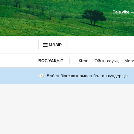
МӘЗІР
БОС УАҚЫТ
Кітап
Ойын-сауық
Мер
Бізбен бірге қатарынан болған күндеріңіз