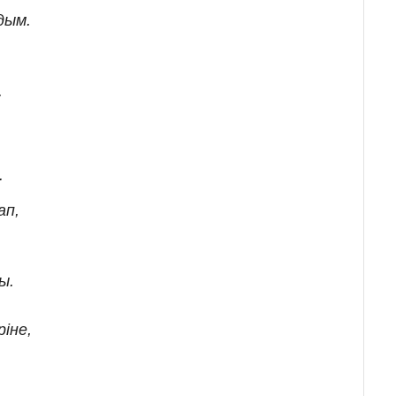
дым.
.
.
ап,
ы.
іне,