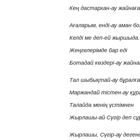
Кең дастархан-ау жайнаға
Ағаларым, енді-ау аман бо
Келді ме деп-ей жыршыда.
Жеңгелерімде бар еді
Ботадай көздері-ау жайна
Тал шыбықтай-ау бұралға
Маржандай тістен-ау құр
Талайда менің үстімнен
Жырлашы-ай Сүгір деп сұ
Жырлашы, Сүгір-ау деген