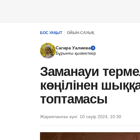
БОС УАҚЫТ
ОЙЫН-САУЫҚ
Сагира Уалиева
Бұрынғы қызметкер
Заманауи терме
көңілінен шыққа
топтамасы
Жарияланған күні:
10 сәуір 2024, 10:30