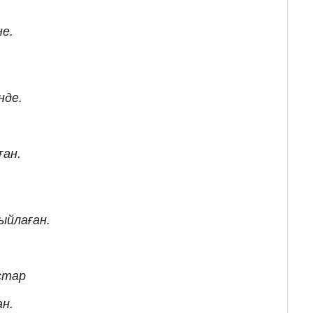
не.
нде.
ған.
ыйлаған.
стар
н.