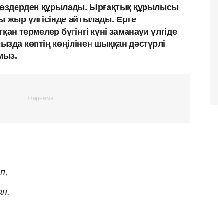
 сөздерден құрылады. Ырғақтық құрылысы
ы жыр үлгісінде айтылады. Ерте
қан термелер бүгінгі күні заманауи үлгіде
ызда көптің көңілінен шыққан дәстүрлі
мыз.
п,
ан.