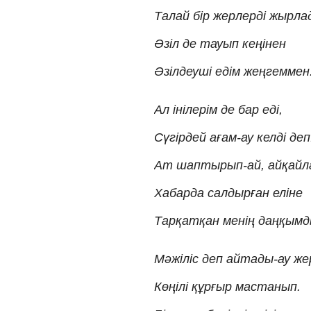
Талай бір жерлерді жырла
Әзіл де тауып кеңінен
Әзілдеуші едім жеңгеммен
Ал інілерім де бар еді,
Сүгірдей ағам-ау келді деп
Ат шаптырып-ай, айқайл
Хабарда салдырған еліне
Тарқатқан менің даңқымд
Мәжіліс деп айтады-ау жер
Көңілі құрғыр мастанып.