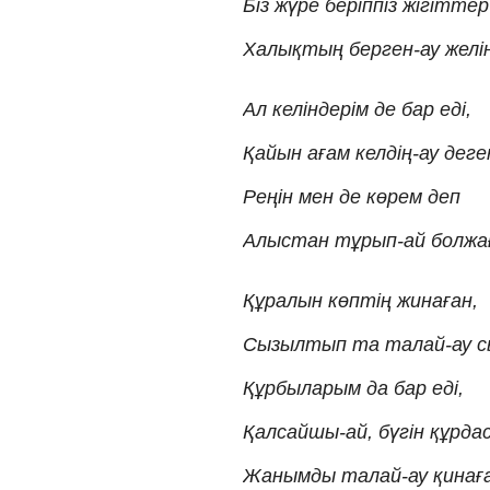
Біз жүре беріппіз жігіттер
Халықтың берген-ау желі
Ал келіндерім де бар еді,
Қайын ағам келдің-ау деге
Реңін мен де көрем деп
Алыстан тұрып-ай болжа
Құралын көптің жинаған,
Сызылтып та талай-ау с
Құрбыларым да бар еді,
Қалсайшы-ай, бүгін құрда
Жанымды талай-ау қинаға