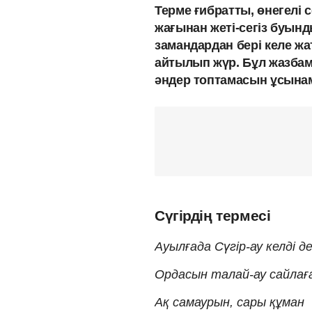
Терме ғибратты, өнегелі
жағынан жеті-сегіз буынд
замандардан бері келе жат
айтылып жүр. Бұл жазбам
әндер топтамасын ұсына
Сүгірдің термесі
Ауылғада Сүгір-ау келді де
Ордасын талай-ау сайлағ
Ақ самаурын, сары құман