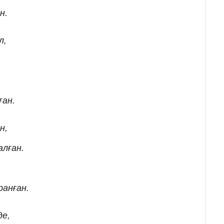
н.
л,
ған.
н,
алған.
ранған.
де,