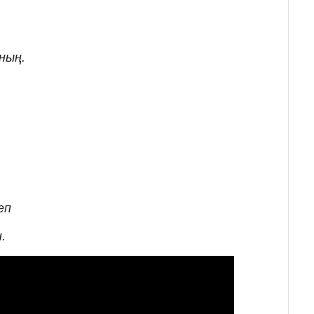
ның.
еп
.