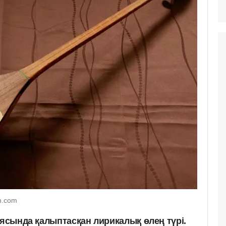
h.com
иясында қалыптасқан лирикалық өлең түрі.