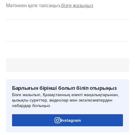
Мәтіннен қате тапсаңыз,
бізге жазыңыз
Барлығын бірінші болып біліп отырыңыз
Бізге жазылып, Қазақстанның өзекті жаңалықтарынан,
қызықты суреттер, видеолар мен эксклюзивтерден
хабардар болыңыз.
Instagram