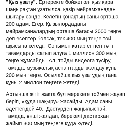
"Қыз ұзату".
Ертеректе бойжеткен қыз қара
шаңырақтан ұзатылса, қазір мейрамханадан
шығару сәнде. Келетін қонақтың саны орташа
200 адам. Егер, Қызылордадағы
мейрамханалардың орташа бағасы 2000 теңге
деп есептер болсақ, тек 400 мың теңге той
ақысына кетеді. Сонымен қатар ет пен тәтті
тағамдарды сатып алуға 1 миллион 300 мың
теңге жұмсайды. Ал, тойды видеоға түсіру,
тамада, музыкалық аспаптарды жалдау құны
200 мың теңге. Осылайша қыз ұзатудың ғана
құны 2 миллон теңгеге жетеді.
Артынша жігіт жақта бұл мерекеге тоймен жауап
беріп, «құда шақыру» жасайды. Адам саны
әдеттегідей 40. Дәстүрден жаңылыспай,
тамада, әнші жалдап, берекелі дастархан
жайып 300 мың теңгеге құда күтеді.