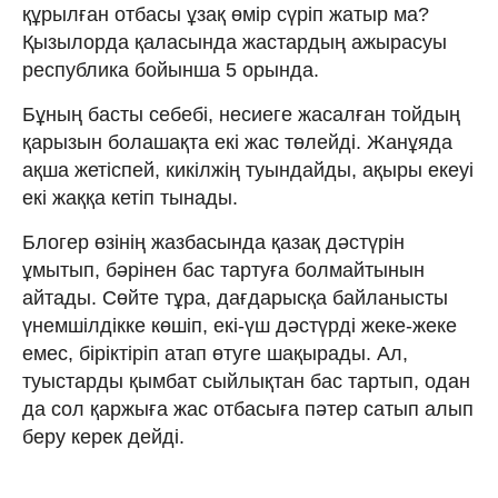
құрылған отбасы ұзақ өмір сүріп жатыр ма?
Қызылорда қаласында жастардың ажырасуы
республика бойынша 5 орында.
Бұның басты себебі, несиеге жасалған тойдың
қарызын болашақта екі жас төлейді. Жанұяда
ақша жетіспей, кикілжің туындайды, ақыры екеуі
екі жаққа кетіп тынады.
Блогер өзінің жазбасында қазақ дәстүрін
ұмытып, бәрінен бас тартуға болмайтынын
айтады. Сөйте тұра, дағдарысқа байланысты
үнемшілдікке көшіп, екі-үш дәстүрді жеке-жеке
емес, біріктіріп атап өтуге шақырады. Ал,
туыстарды қымбат сыйлықтан бас тартып, одан
да сол қаржыға жас отбасыға пәтер сатып алып
беру керек дейді.