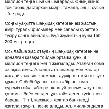
миллион теңге шығын шығарады. Оның ішіне:
той табақ, дастархан мәзірі, тамада, әнші, сусын
т.б. кіреді.
Соңғы уақытта шаңырақ көтерген екі жастың
өмірі туралы фильмдер мен сапалы суреттер
түсіру сәнге айналды. Бұл жұмыстың құны 150-
200 мың теңге.
Осылайша жас отаудың шаңырақ көтергеніне
арналған қазақы тойдың орташа құны 8
миллион теңгеге жетіп жығылады. Аталған сома
аз ақша емес. Алайда ата-аналар мен жастар
жағдайы келсін, келмесін, дүркіретіп той өткізуге
құмар. Себебі бұл шығынға «бір рет өмір
сүреміз ғой», «бір рет қана үйленем», «жұрттан
қаламыз ба?» «елден ұят қой» деген түсінікпен
барады. Тіпті, қаржысы жоқтар банктерді
жағалап жүріп, несие алады. Ал, миллиондарға