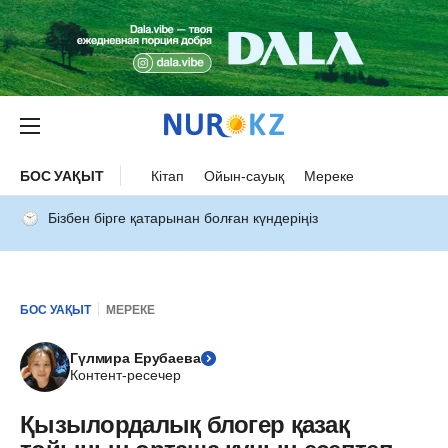
БОС УАҚЫТ
Кітап
Ойын-сауық
Мереке
Бізбен бірге қатарынан болған күндеріңіз
БОС УАҚЫТ
МЕРЕКЕ
Гүлмира Ерубаева
Контент-ресечер
Қызылордалық блогер қазақ