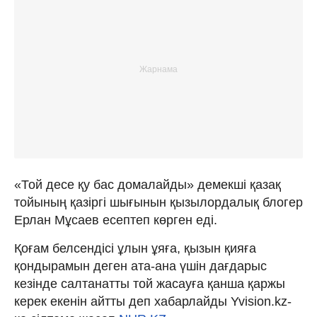
«Той десе қу бас домалайды» демекші қазақ
тойының қазіргі шығынын қызылордалық блогер
Ерлан Мұсаев есептеп көрген еді.
Қоғам белсендісі ұлын ұяға, қызын қияға
қондырамын деген ата-ана үшін дағдарыс
кезінде салтанатты той жасауға қанша қаржы
керек екенін айтты деп хабарлайды Yvision.kz-