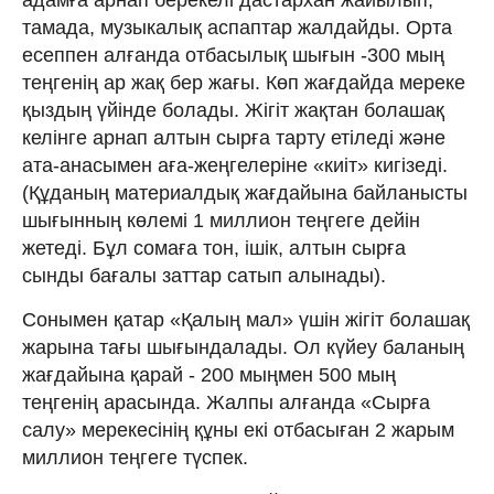
тамада, музыкалық аспаптар жалдайды. Орта
есеппен алғанда отбасылық шығын -300 мың
теңгенің ар жақ бер жағы. Көп жағдайда мереке
қыздың үйінде болады. Жігіт жақтан болашақ
келінге арнап алтын сырға тарту етіледі және
ата-анасымен аға-жеңгелеріне «киіт» кигізеді.
(Құданың материалдық жағдайына байланысты
шығынның көлемі 1 миллион теңгеге дейін
жетеді. Бұл сомаға тон, ішік, алтын сырға
сынды бағалы заттар сатып алынады).
Сонымен қатар «Қалың мал» үшін жігіт болашақ
жарына тағы шығындалады. Ол күйеу баланың
жағдайына қарай - 200 мыңмен 500 мың
теңгенің арасында. Жалпы алғанда «Сырға
салу» мерекесінің құны екі отбасыған 2 жарым
миллион теңгеге түспек.