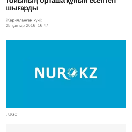
тойының орташа құнын есептеп
шығарды
Жарияланған күні:
25 қаңтар 2016, 16:47
: UGC