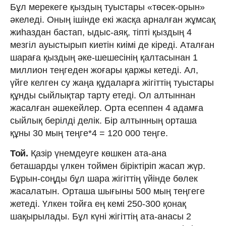
Бұл мерекеге қыздың туыстары «төсек-орын»
әкеледі. Оның ішінде екі жасқа арналған жұмсақ
жиһаздан бастап, ыдыс-аяқ, тіпті қыздың 4
мезгіл ауыстырып киетін киімі де кіреді. Аталған
шараға қыздың әке-шешесінің қалтасынан 1
миллион теңгеден жоғары қаржы кетеді. Ал,
үйге келген су жаңа құдаларға жігіттің туыстары
құнды сыйлықтар тарту етеді. Ол алтыннан
жасалған әшекейлер. Орта есеппен 4 адамға
сыйлық берілді делік. Бір алтынның орташа
құны 30 мың теңге*4 = 120 000 теңге.
Той.
Қазір үнемдеуге көшкен ата-ана
беташарды үлкен тоймен біріктіріп жасап жүр.
Бұрын-соңды бұл шара жігіттің үйінде бөлек
жасалатын. Орташа шығыны 500 мың теңгеге
жетеді. Үлкен тойға ең кемі 250-300 қонақ
шақырылады. Бұл күні жігіттің ата-анасы 2