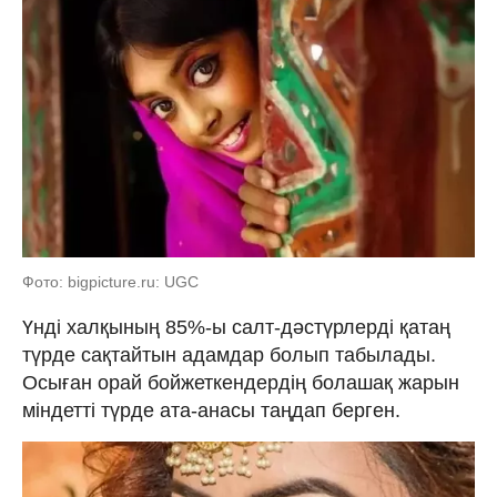
Фото: bigpicture.ru: UGC
Үнді халқының 85%-ы салт-дәстүрлерді қатаң
түрде сақтайтын адамдар болып табылады.
Осыған орай бойжеткендердің болашақ жарын
міндетті түрде ата-анасы таңдап берген.