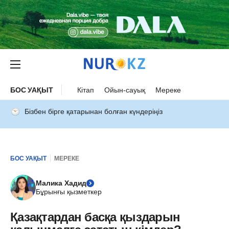
БОС УАҚЫТ
Кітап
Ойын-сауық
Мереке
Бізбен бірге қатарынан болған күндеріңіз
БОС УАҚЫТ
МЕРЕКЕ
Малика Хадид
Бұрынғы қызметкер
Қазақтардан басқа қыздарын