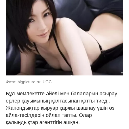
Фото: bigpicture.ru: UGC
Бұл мемлекетте әйелі мен балаларын асырау
ерлер қауымының қалтасынан қатты тиеді.
Жапондықтар қыруар қаржы шашпау үшін өз
айла-тәсілдерін ойлап тапты. Олар
қалыңдықтар агенттігін ашқан.