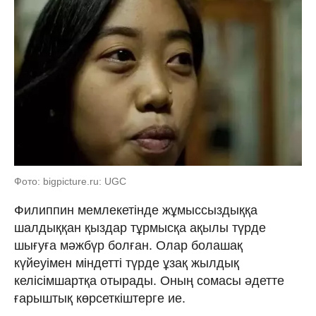
Фото: bigpicture.ru: UGC
Филиппин мемлекетінде жұмыссыздыққа
шалдыққан қыздар тұрмысқа ақылы түрде
шығуға мәжбүр болған. Олар болашақ
күйеуімен міндетті түрде ұзақ жылдық
келісімшартқа отырады. Оның сомасы әдетте
ғарыштық көрсеткіштерге ие.