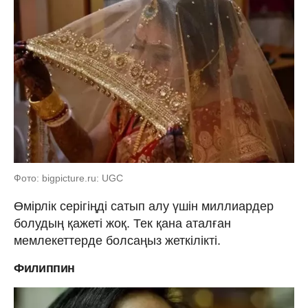
Фото: bigpicture.ru: UGC
Өмірлік серігіңді сатып алу үшін миллиардер
болудың қажеті жоқ. Тек қана аталған
мемлекеттерде болсаңыз жеткілікті.
Филиппин