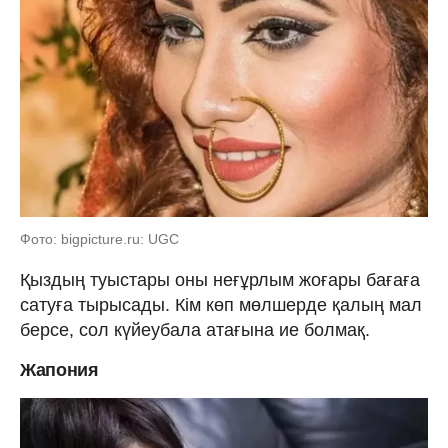
Фото: bigpicture.ru: UGC
Қыздың туыстары оны неғұрлым жоғары бағаға
сатуға тырысады. Кім көп мөлшерде қалың мал
берсе, сол күйеубала атағына ие болмақ.
Жапония