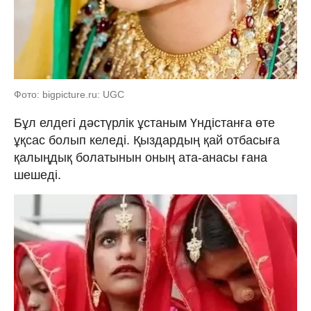
Фото: bigpicture.ru: UGC
Бұл елдегі дәстүрлік ұстаным Үндістанға өте
ұқсас болып келеді. Қыздардың қай отбасыға
қалыңдық болатынын оның ата-анасы ғана
шешеді.