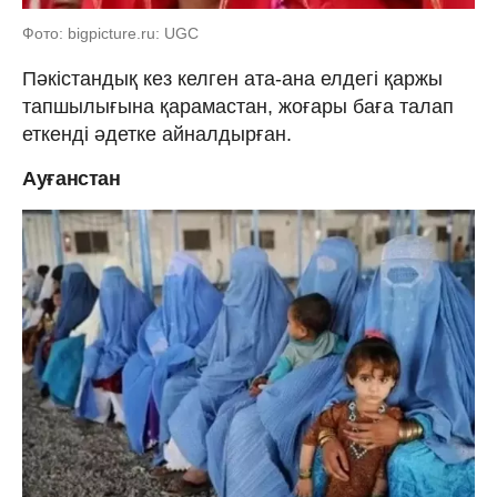
Фото: bigpicture.ru: UGC
Пәкістандық кез келген ата-ана елдегі қаржы
тапшылығына қарамастан, жоғары баға талап
еткенді әдетке айналдырған.
Ауғанстан