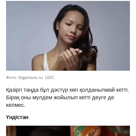
Фото: bigpicture.ru: UGC
Қазіргі таңда бұл дәстүр көп қолданылмай кетті.
Бірақ оны мүлдем жойылып кетті деуге де
келмес.
Үндістан