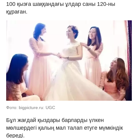
100 қызға шаққандағы ұлдар саны 120-ны
құраған.
Фото: bigpicture.ru: UGC
Бұл жағдай қыздары барларды үлкен
мөлшердегі қалың мал талап етуге мүмкіндік
береді.