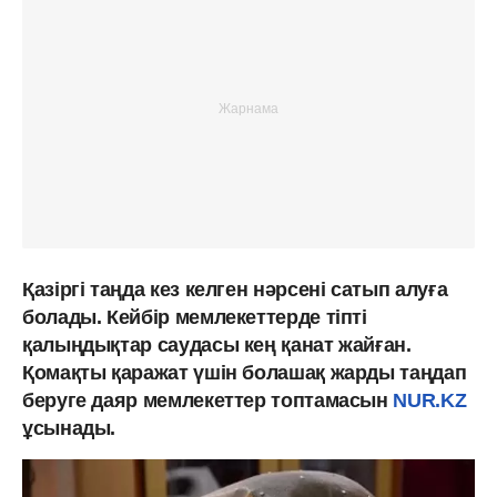
Қазіргі таңда кез келген нәрсені сатып алуға
болады. Кейбір мемлекеттерде тіпті
қалыңдықтар саудасы кең қанат жайған.
Қомақты қаражат үшін болашақ жарды таңдап
беруге даяр мемлекеттер топтамасын
NUR.KZ
ұсынады.