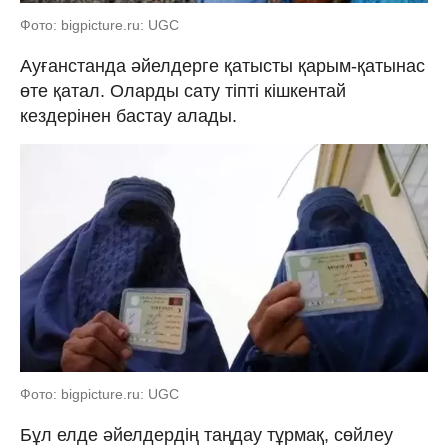
Фото: bigpicture.ru: UGC
Ауғанстанда әйелдерге қатысты қарым-қатынас
өте қатал. Оларды сату тіпті кішкентай
кездерінен бастау алады.
Фото: bigpicture.ru: UGC
Бұл елде әйелдердің таңдау тұрмақ, сөйлеу