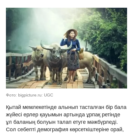
Фото: bigpicture.ru: UGC
Қытай мемлекетінде алынып тасталған бір бала
жүйесі ерлер қауымын артында ұрпақ ретінде
ұл баланың болуын талап етуге мәжбүрледі.
Сол себепті демография көрсеткіштеріне орай,