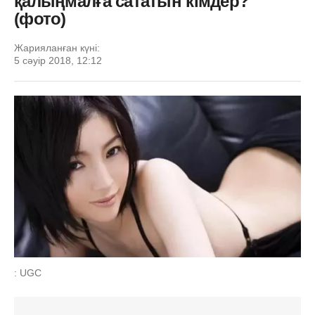
қалыңмалға сататын кімдер?
(фото)
Жарияланған күні:
5 сәуір 2018, 12:12
: UGC