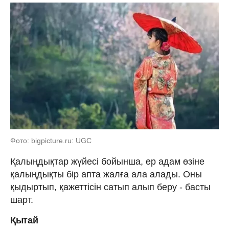
Фото: bigpicture.ru: UGC
Қалыңдықтар жүйесі бойынша, ер адам өзіне
қалыңдықты бір апта жалға ала алады. Оны
қыдыртып, қажеттісін сатып алып беру - басты
шарт.
Қытай