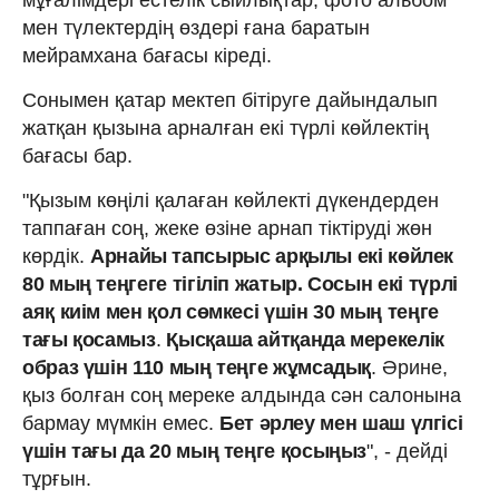
мұғалімдері естелік сыйлықтар, фото альбом
мен түлектердің өздері ғана баратын
мейрамхана бағасы кіреді.
Сонымен қатар мектеп бітіруге дайындалып
жатқан қызына арналған екі түрлі көйлектің
бағасы бар.
"Қызым көңілі қалаған көйлекті дүкендерден
таппаған соң, жеке өзіне арнап тіктіруді жөн
көрдік.
Арнайы тапсырыс арқылы екі көйлек
80 мың теңгеге тігіліп жатыр. Сосын екі түрлі
аяқ киім мен қол сөмкесі үшін 30 мың теңге
тағы қосамыз
.
Қысқаша айтқанда мерекелік
образ үшін 110 мың теңге жұмсадық
. Әрине,
қыз болған соң мереке алдында сән салонына
бармау мүмкін емес.
Бет әрлеу мен шаш үлгісі
үшін тағы да 20 мың теңге қосыңыз
", - дейді
тұрғын.