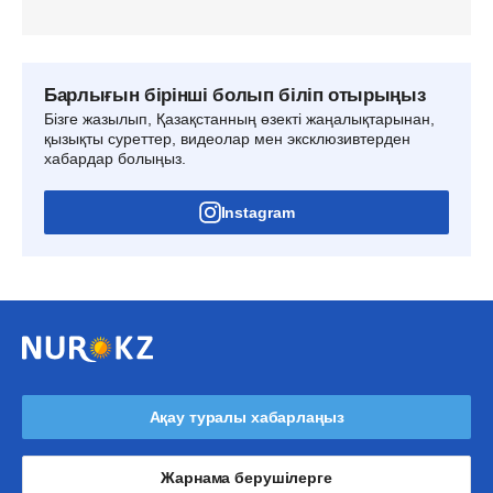
Барлығын бірінші болып біліп отырыңыз
Бізге жазылып, Қазақстанның өзекті жаңалықтарынан,
қызықты суреттер, видеолар мен эксклюзивтерден
хабардар болыңыз.
Instagram
Ақау туралы хабарлаңыз
Жарнама берушілерге