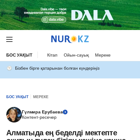
БОС УАҚЫТ
Кітап
Ойын-сауық
Мереке
Бізбен бірге қатарынан болған күндеріңіз
БОС УАҚЫТ
МЕРЕКЕ
Гүлмира Ерубаева
Контент-ресечер
Алматыда ең беделді мектепте