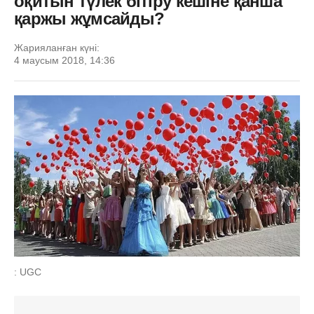
оқитын түлек бітіру кешіне қанша
қаржы жұмсайды?
Жарияланған күні:
4 маусым 2018, 14:36
: UGC