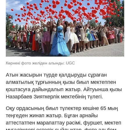
Көрнекі фото желіден алынды: UGC
Атын жасырын түрде қалдыруды сұраған
алматылық тұрғынның қызы биыл мектеппен
қоштасуға дайындалып жатыр. Айтуынша қызы
Назарбаев Зияткерлік мектебінің түлегі.
Оқу ордасының биыл түлектер кешіне 65 мың
теңгеден жинап жатыр. Бұған арнайы
аттестатпен марапаттау рәсімі, фуршет, мектеп