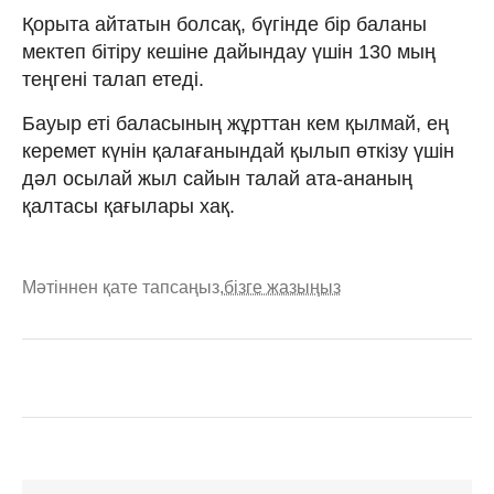
Қорыта айтатын болсақ, бүгінде бір баланы
мектеп бітіру кешіне дайындау үшін 130 мың
теңгені талап етеді.
Бауыр еті баласының жұрттан кем қылмай, ең
керемет күнін қалағанындай қылып өткізу үшін
дәл осылай жыл сайын талай ата-ананың
қалтасы қағылары хақ.
Мәтіннен қате тапсаңыз,
бізге жазыңыз