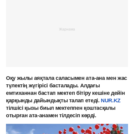
Оқу жылы аяқтала саласымен ата-ана мен жас
түлектің жүгірісі басталады. Алдағы
емтиханнан бастап мектеп бітіру кешіне дейін
қарқынды дайындықты талап етеді.
NUR.KZ
тілшісі қызы биыл мектеппен қоштасқалы
отырған ата-анамен тілдесіп көрді.