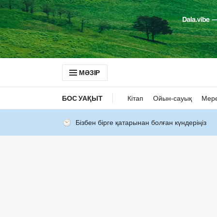
МӘЗІР
БОС УАҚЫТ
Кітап
Ойын-сауық
Мер
Бізбен бірге қатарынан болған күндеріңіз