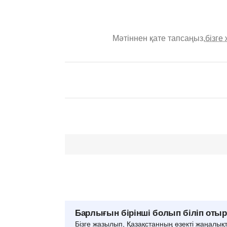
Мәтіннен қате тапсаңыз,
бізге
Барлығын бірінші болып біліп оты
Бізге жазылып, Қазақстанның өзекті жаңалық