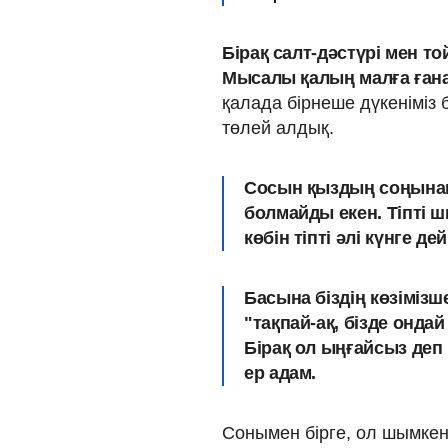
Бірақ салт-дәстүрі мен т
Мысалы қалың малға ғана 
қалада бірнеше дүкеніміз
төлей алдық.
Сосын қыздың соңынан 
болмайды екен. Тіпті 
көбін тіпті әлі күнге де
Басына біздің көзімізш
"тақпай-ақ, бізде ондай
Бірақ ол ыңғайсыз деп 
ер адам.
Сонымен бірге, ол шымкен