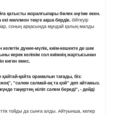
ойға қатысты жоралғылары бөлек әңгіме екен.
екі миллион теңге ақша бердік.
Әйтеуір
 бар, соның арқасында мұндай қалың малды
келетін дүние-мүлік, киім-кешекте де шек
шыны керек келінім сол киімнің жартысынан
йін киген емес.
е қайтай-қайта орамалын тағады, біз:
 жоқ", "сәлем салмай-ақ та қой" деп айтамыз.
күнде таңертең иіліп сәлем береді"
, - дейді
ттік тойды да сынға алды. Айтуынша, келер