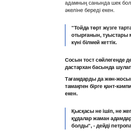
адамның санында шек бол
әкеліне береді екен.
"Тойда төрт жүзге тарт
отырғанын, туыстары м
күні білмей кеттік.
Сосын тост сөйлегенде де
дастархан басында шулап
Тағамдарды да жөн-жосықс
тамақпен бірге қант-кәмпи
екен.
Қысқасы не ішіп, не жег
құдалар жаман адамда
болды", - дейді петроп