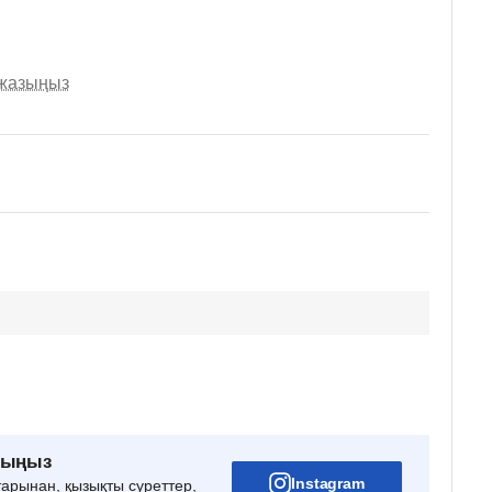
 жазыңыз
рыңыз
Instagram
тарынан, қызықты суреттер,