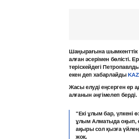
Шаңырағына шымкенттік к
алған әсерімен бөлісті.
теріскейдегі Петропавл
екен деп хабарлайды
KAZ
Жасы елуді еңсерген ер 
алғанын әңгімелеп берді.
"Екі ұлым бар, үлкені 
ұлым Алматыда оқып, со
ақыры сол қызға үйленд
жоқ.