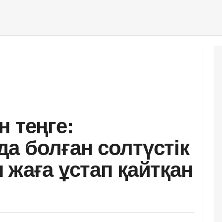
 теңге:
а болған солтүстік
 жаға ұстап қайтқан