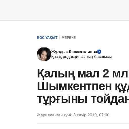
БОС УАҚЫТ
МЕРЕКЕ
Жұлдыз Кенжегалиева
Қазақ редакциясының басшысы
Қалың мал 2 млн
Шымкентпен құд
тұрғыны тойдан
Жарияланған күні:
8 сәуір 2019, 07:00