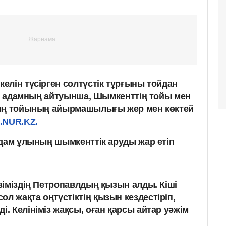
елін түсірген солтүстік тұрғыны тойдан
 Ер адамның айтуынша, Шымкенттің тойы мен
дың тойының айырмашылығы жер мен көктей
.NUR.KZ.
адам ұлының шымкенттік аруды жар етіп
өзіміздің Петропавлдың қызын алды. Кіші
л жақта оңтүстіктің қызын кездестіріп,
і. Келініміз жақсы, оған қарсы айтар уәжім