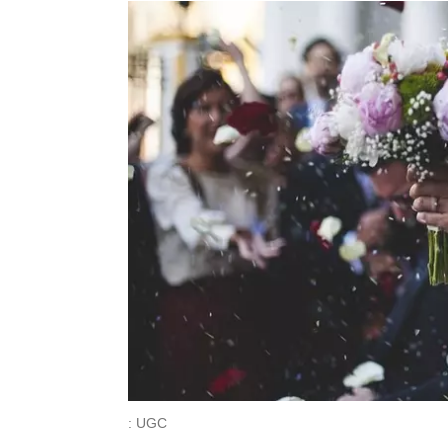
: UGC