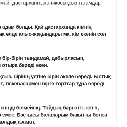
май, дастарханға жөн-жосықсыз тағамдар
а адам болды. Қай дастарханда кімнің
а әлде алыс-жақындары ма, кім екенін сол
 бір-бірін тыңдамай, дабырласып,
 отыра береді екен.
ыз, бірінің үстіне бірін әкеле береді. Ыстық
т, тіскебасармен бірге торттар тұра береді
еніңді білмейсің
.
Тойдың бәрі өтті, кетті,
р емес. Бастысы балаларым бақытты болса
авлдық азамат.