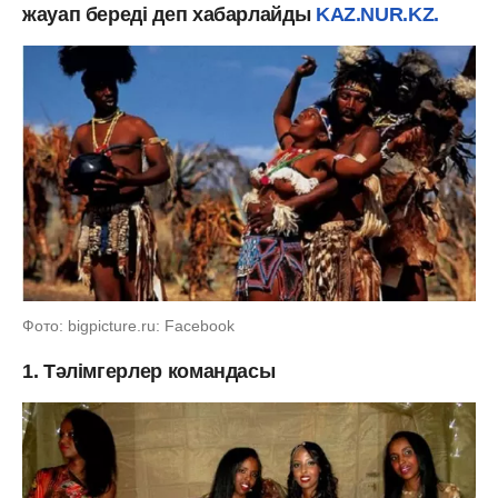
жауап береді деп хабарлайды
KAZ.NUR.KZ.
Фото: bigpicture.ru: Facebook
1. Тәлімгерлер командасы