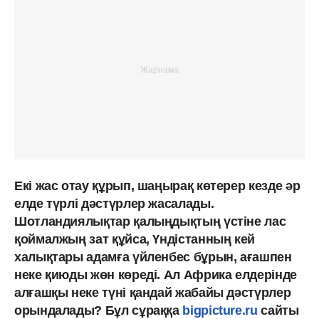
Екі жас отау құрып, шаңырақ көтерер кезде әр
елде түрлі дәстүрлер жасалады.
Шотландиялықтар қалыңдықтың үстіне лас
қоймалжың зат құйса, Үндістанның кей
халықтары адамға үйленбес бұрын, ағашпен
неке қиюды жөн көреді. Ал Африка елдерінде
алғашқы неке түні қандай жабайы дәстүрлер
орындалады? Бұл сұраққа
bigpicture.ru
сайты