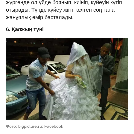
жүргенде ол үйде боянып, киініп, күйеуін күтіп
отырады. Түнде күйеу жігіт келген соң ғана
жанұялық өмір басталады.
6. Қалжың түні
Фото: bigpicture.ru: Facebook