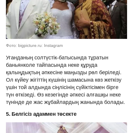
Фото: bigpicture.ru: Instagram
Уганданың солтүстік-батысында тұратын
баньянколе тайпасында неке құруда
қалыңдықтың әпкесіне маңызды рөл беріледі.
Ол күйеу жігіттің күшінің шамасына көз жеткізу
үшін той алдында сіңлісінің сүйіктісімен бірге
түн өткізеді. Өз кезегінде әпкесі алғашқы неке
түнінде де жас жұбайлардың жанында болады.
5. Белгісіз адаммен төсекте