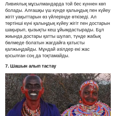
Ливиялық мұсылмандарда той бес күннен көп
болады. Алғашқы үш күнде қалыңдық пен күйеу
жігіт уақыттарын өз үйлерінде өткізеді. Ал
төртінші күні қалыңдық күйеу жігіт пен достарын
шақырып, қызықты кеш ұйымдастырады. Бұл
жиында достары қатты шулап, түнде жабық
бөлмеде болатын жағдайға қатысты
қалжыңдайды. Мұндай әзілдер екі жас
қосылған соң да тоқтамайды.
7. Шашын алып тастау