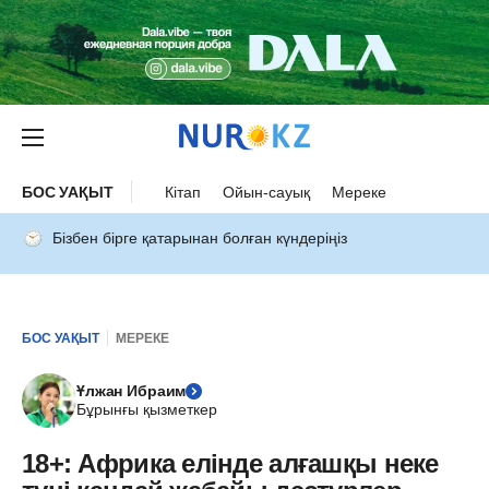
БОС УАҚЫТ
Кітап
Ойын-сауық
Мереке
Бізбен бірге қатарынан болған күндеріңіз
БОС УАҚЫТ
МЕРЕКЕ
Ұлжан Ибраим
Бұрынғы қызметкер
18+: Африка елінде алғашқы неке