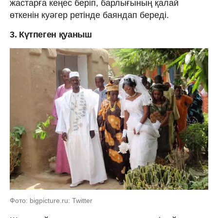
жастарға кеңес беріп, барлығының қалай
өткенін куәгер ретінде баяндап береді.
3. Күтпеген қуаныш
Фото: bigpicture.ru: Twitter