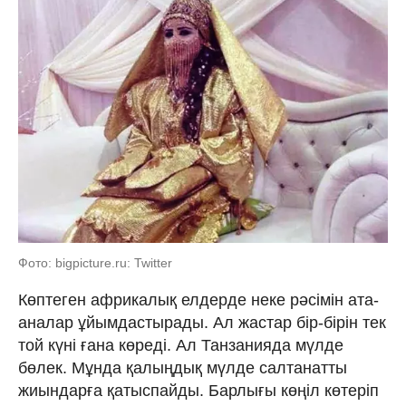
Фото: bigpicture.ru: Twitter
Көптеген африкалық елдерде неке рәсімін ата-
аналар ұйымдастырады. Ал жастар бір-бірін тек
той күні ғана көреді. Ал Танзанияда мүлде
бөлек. Мұнда қалыңдық мүлде салтанатты
жиындарға қатыспайды. Барлығы көңіл көтеріп