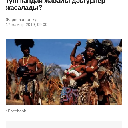
түні қандай жабайы дәстүрлер
жасалады?
Жарияланған күні:
17 мамыр 2019, 09:00
: Facebook