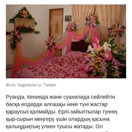
Фото: bigpicture.ru: Twitter
Руанда, Кенияда және суахилида сөйлейтін
басқа елдерде алғашқы неке түні жастар
қараусыз қалмайды. Ерлі-зайыптылар түннің
қыр-сырын меңгеру үшін олардың қасына
қалыңдықтың үлкен туысы жатады. Ол