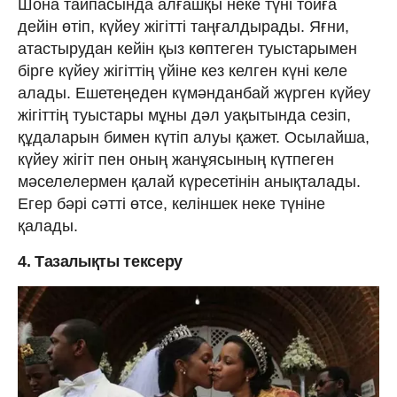
Шона тайпасында алғашқы неке түні тойға
дейін өтіп, күйеу жігітті таңғалдырады. Яғни,
атастырудан кейін қыз көптеген туыстарымен
бірге күйеу жігіттің үйіне кез келген күні келе
алады. Ешетеңеден күмәнданбай жүрген күйеу
жігіттің туыстары мұны дәл уақытында сезіп,
құдаларын бимен күтіп алуы қажет. Осылайша,
күйеу жігіт пен оның жанұясының күтпеген
мәселелермен қалай күресетінін анықталады.
Егер бәрі сәтті өтсе, келіншек неке түніне
қалады.
4. Тазалықты тексеру