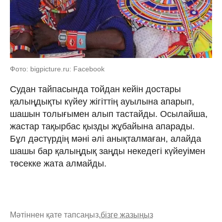
Фото: bigpicture.ru: Facebook
Судан тайпасында тойдан кейін достары
қалыңдықты күйеу жігіттің ауылына апарып,
шашын толығымен алып тастайды. Осылайша,
жастар тақырбас қызды жұбайына апарады.
Бұл дәстүрдің мәні әлі анықталмаған, алайда
шашы бар қалыңдық заңды некедегі күйеуімен
төсекке жата алмайды.
Мәтіннен қате тапсаңыз,
бізге жазыңыз