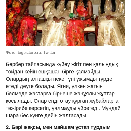
Фото: bigpicture.ru: Twitter
Бербер тайпасында күйеу жігіт пен қалыңдық
тойдан кейін ешқашан бірге қалмайды.
Олардың алғашқы неке түні ұжымды түрде
өтеді деуге болады. Яғни, үлкен жатын
бөлмеде жастарға бірнеше жанұялы жұптар
қосылады. Олар енді отау құрған жұбайларға
тәжірибе көрсетіп, ұялмауды үйретеді. Мұндай
шара бес күнге дейін жалғасады.
2. Бәрі жақсы, мен майшам ұстап тұрдым