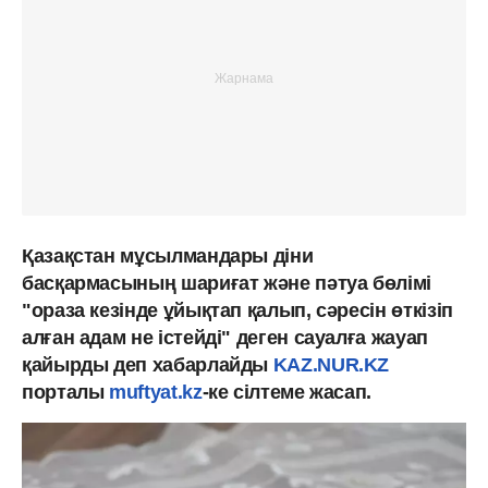
Қазақстан мұсылмандары діни
басқармасының шариғат және пәтуа бөлімі
"ораза кезінде ұйықтап қалып, сәресін өткізіп
алған адам не істейді" деген сауалға жауап
қайырды деп хабарлайды
KAZ.NUR.KZ
порталы
muftyat.kz
-ке сілтеме жасап.