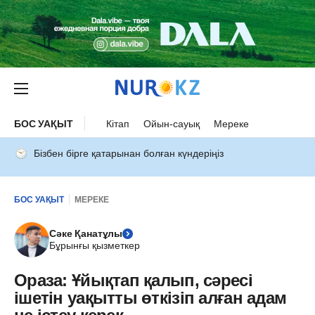
БОС УАҚЫТ
Кітап
Ойын-сауық
Мереке
Бізбен бірге қатарынан болған күндеріңіз
БОС УАҚЫТ
МЕРЕКЕ
Сәке Қанатұлы
Бұрынғы қызметкер
Ораза: Ұйықтап қалып, сәресі
ішетін уақытты өткізіп алған адам