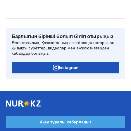
Барлығын бірінші болып біліп отырыңыз
Бізге жазылып, Қазақстанның өзекті жаңалықтарынан,
қызықты суреттер, видеолар мен эксклюзивтерден
хабардар болыңыз.
Instagram
Ақау туралы хабарлаңыз