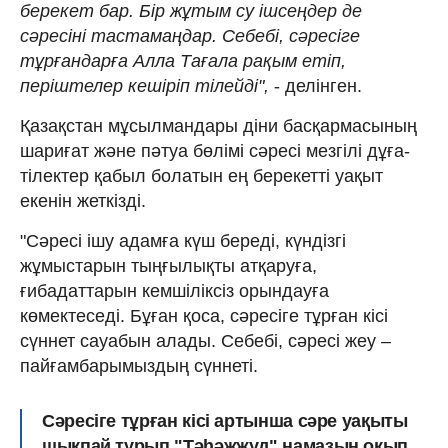
берекет бар. Бір жұтым су ішсеңдер де
сәресіні тастамаңдар. Себебі, сәресіге
тұрғандарға Алла Тағала рақым етіп,
періштелер кешіріп тілейді",
- делінген.
Қазақстан мұсылмандары діни басқармасының
шариғат және пәтуа бөлімі сәресі мезгілі дұға-
тілектер қабыл болатын ең берекетті уақыт
екенін жеткізді.
"Сәресі ішу адамға күш береді, күндізгі
жұмыстарын тыңғылықты атқаруға,
ғибадаттарын кемшіліксіз орындауға
көмектеседі. Бұған қоса, сәресіге тұрған кісі
сүннет сауабын алады. Себебі, сәресі жеу –
пайғамбарымыздың сүннеті.
Сәресіге тұрған кісі артынша сәре уақыты
шықпай тұрып "Тәһәжжуд" намазын оқып,