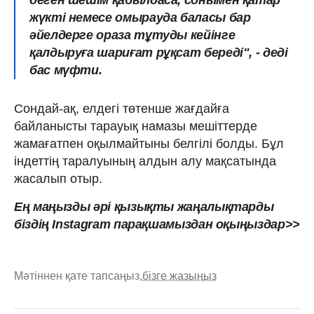
жүкті немесе омырауда баласы бар
әйелдерге ораза тұтуды кейінге
қалдыруға шариғат рұқсат береді", - деді
бас мүфти.
Сондай-ақ, елдегі төтенше жағдайға
байланысты тарауық намазы мешіттерде
жамағатпен оқылмайтыны белгілі болды. Бұл
індеттің таралуының алдын алу мақсатында
жасалып отыр.
Ең маңызды әрі қызықты жаңалықтарды
біздің Instagram парақшамыздан оқыңыздар>>
Мәтіннен қате тапсаңыз,
бізге жазыңыз