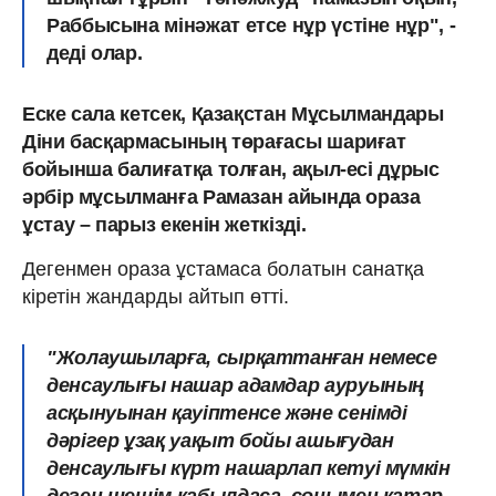
Раббысына мінәжат етсе нұр үстіне нұр", -
деді олар.
Еске сала кетсек, Қазақстан Мұсылмандары
Діни басқармасының төрағасы
шариғат
бойынша балиғатқа толған, ақыл-есі дұрыс
әрбір мұсылманға Рамазан айында ораза
ұстау – парыз екенін жеткізді.
Дегенмен ораза ұстамаса болатын санатқа
кіретін жандарды айтып өтті.
"Жолаушыларға, сырқаттанған
немесе
денсаулығы нашар адамдар ауруының
асқынуынан қауіптенсе және сенімді
дәрігер ұзақ уақыт бойы ашығудан
денсаулығы күрт нашарлап кетуі мүмкін
деген шешім қабылдаса, сонымен қатар