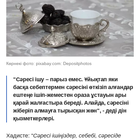
Көрнекі фото: pixabay.com: Depositphotos
"Сәресі ішу – парыз емес. Ұйықтап яки
басқа себептермен сәресіні өткізіп алғандар
ештеңе ішіп-жеместен ораза ұстауын ары
қарай жалғастыра береді. Алайда, сәресіні
жіберіп алмауға тырысқан жөн", - деді дін
қызметкерлері.
Хадисте: "
Сәресі ішіңіздер, себебі, сәресіде