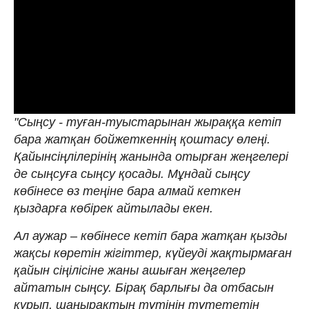
"Сыңсу - туған-туыстарынан жыраққа кетіп
бара жатқан бойжеткеннің қоштасу өлеңі.
Қайынсіңлілерінің жанында отырған жеңгелері
де сыңсуға сыңсу қосады. Мұндай сыңсу
көбінесе өз теңіне бара алмай кеткен
қыздарға көбірек айтылады екен.
Ал аужар – көбінесе кетіп бара жатқан қызды
жақсы көретін жігіттер, күйеуді жақтырмаған
қайын сіңілісіне жаны ашыған жеңгелер
айтатын сыңсу. Бірақ барлығы да отбасын
құрып, шаңырақтың түтінін түтететін