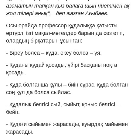
азаматын тапқан қыз балаға шын ниетімен ақ
жол тілері анық", - деп жазған Ағыбаев.
Осы орайда профессор құдалыққа қатысты
әртүрлі ізгі мақал-мәтелдер барын да сөз етіп,
олардың бірқатарын ұсынған:
- Біреу болса – құда, екеу болса – ұя.
- Құданы құдай қосады, үйірі басқаны ноқта
қосады.
- Құда болғанша құлы – биін сұрас, құда болған
соң құл да болса сыйлас.
- Құдалық белгісі сый, сыйыт, қоныс белгісі –
бейіт.
- Құдағи сыйымен жарасады, қуырдақ майымен
жарасады.