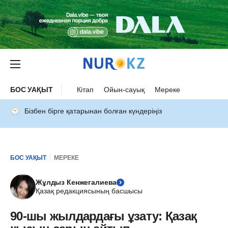
БОС УАҚЫТ
Кітап
Ойын-сауық
Мереке
Бізбен бірге қатарынан болған күндеріңіз
БОС УАҚЫТ
МЕРЕКЕ
Жұлдыз Кенжегалиева
Қазақ редакциясының басшысы
90-шы жылдардағы ұзату: Қазақ