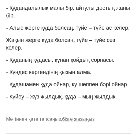
- Құдандалылық малы бір, айтулы достың жаны
бір.
- Алыс жерге құда болсаң, түйе – түйе ас келер,
Жақын жерге құда болсаң, түйе – түйе сөз
келер.
- Құданың құдасы, құнан қойдың сорпасы.
- Күндес көргендінің қызын алма.
- Құдашамен құда ойнар, қу шөппен бәрі ойнар.
- Күйеу – жүз жылдық, құда – мың жылдық.
Мәтіннен қате тапсаңыз,
бізге жазыңыз