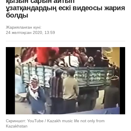
қызын сарын айтып
ұзатқандардың ескі видеосы жария
болды
Жарияланған күні:
24 желтоқсан 2020, 13:59
Скриншот: YouTube / Kazakh music life not only from
Kazakhstan