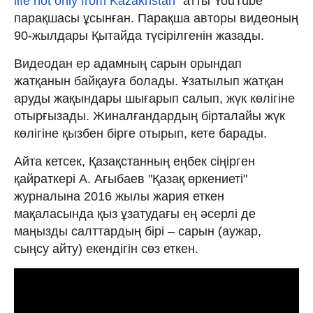
life not only from Kazakhstan
" атты YouTube
парақшасы ұсынған. Парақша авторы видеоның
90-жылдары Қытайда түсірілгенін жазады.
Видеодан ер адамның сарын орындап
жатқанын байқауға болады. Ұзатылып жатқан
аруды жақындары шығарып салып, жүк көлігіне
отырғызады. Жиналғандардың бірталайы жүк
көлігіне қызбен бірге отырып, кете барады.
Айта кетсек, Қазақстанның еңбек сіңірген
қайраткері А. Ағыбаев "Қазақ өркениеті"
журналына 2016 жылы жария еткен
мақаласында қыз ұзатудағы ең әсерлі де
маңызды салттардың бірі – сарын (аужар,
сыңсу айту) екендігін сөз еткен.