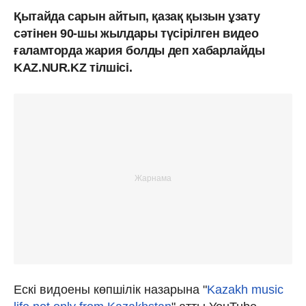
Қытайда сарын айтып, қазақ қызын ұзату
сәтінен 90-шы жылдары түсірілген видео
ғаламторда жария болды деп хабарлайды
KAZ.NUR.KZ тілшісі.
Ескі видоены көпшілік назарына "
Kazakh music