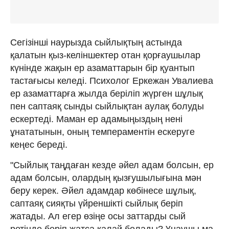
Сегізінші наурызда сыйлықтың астында
қалатын қыз-келіншектер отан қорғаушылар
күнінде жақын ер азаматтарын бір қуантып
тастағысы келеді. Психолог Еркежан Увалиева
ер азаматтарға жылда беріліп жүрген шұлық
пен саптаяқ сынды сыйлықтан аулақ болуды
ескертеді. Маман ер адамыңыздың нені
ұнататынын, оның темпераментін ескеруге
кеңес береді.
"Сыйлық таңдаған кезде әйел адам болсын, ер
адам болсын, олардың қызғушылығына мән
беру керек. Әйел адамдар көбінесе шұлық,
саптаяқ сияқты үйреншікті сыйлық беріп
жатады. Ал егер өзіңе осы заттарды сый
ретінде беріп жатса қалай болады? Ұнаушы ма