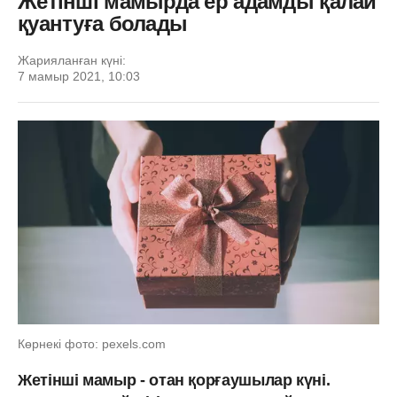
Жетінші мамырда ер адамды қалай
қуантуға болады
Жарияланған күні:
7 мамыр 2021, 10:03
Көрнекі фото: pexels.com
Жетінші мамыр - отан қорғаушылар күні.