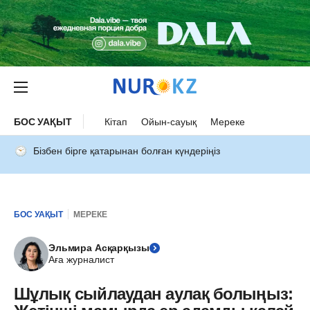
БОС УАҚЫТ
Кітап
Ойын-сауық
Мереке
Бізбен бірге қатарынан болған күндеріңіз
БОС УАҚЫТ
МЕРЕКЕ
Эльмира Асқарқызы
Аға журналист
Шұлық сыйлаудан аулақ болыңыз: