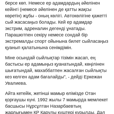
берсе көп. Немесе ер адамдардың әйелінен
кейінгі (немесе әйелінен де қатты жақсы
көретін) жұбы - оның көлігі. Автокөлігіне қажетті
сый жасасаңыз болады. Кей ер адамдар
экстрим, адреналин дегенді ұнатады.
Парашютпен секіру немесе сондай бір
экстремалды спорт ойынына билет сыйласаңыз
қуанып қалатынына сенімдімін.
Міне осындай сыйлықтар тізімін жасап, ең
бастысы ер адамыңыз қуанатындай, көңілінен
шығатындай, махаббатпен жасалған сыйлықты
кез келген адам бағалайды", - дейді Еркежан
Увалиева.
Айта кетейік, жетінші мамыр елімізде Отан
қорғаушы күні. 1992 жылы 7 мамырда мемлекет
басшысы Нұрсұлтан Назарбаевтың
жарлығымен ҚР Қарулы күштері құрылды. Дәл