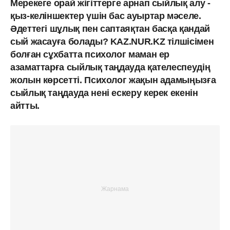
Мерекеге орай жігіттерге арнап сыйлық алу -
қыз-келіншектер үшін бас ауыртар мәселе.
Әдеттегі шұлық пен саптаяқтан басқа қандай
сый жасауға болады? KAZ.NUR.KZ тілшісімен
болған сұхбатта психолог маман ер
азаматтарға сыйлық таңдауда қателеспеудің
жолын көрсетті. Психолог жақын адамыңызға
сыйлық таңдауда нені ескеру керек екенін
айтты.