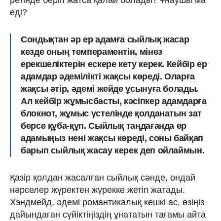
еді?
Сондықтан әр ер адамға сыйлық жасар
кезде оның темпераментін, мінез
ерекшеліктерін ескере кету керек. Кейбір ер
адамдар әдемілікті жақсы көреді. Оларға
жақсы әтір, әдемі жейде ұсынуға болады.
Ал кейбір жұмысбасты, кәсіпкер адамдарға
блокнот, жұмыс үстелінде қолданатын зат
берсе құба-құп. Сыйлық таңдағанда ер
адамыңыз нені жақсы көреді, соны байқап
барып сыйлық жасау керек деп ойлаймын.
Қазір қолдан жасалған сыйлық сәнде, ондай
нәрселер жүректен жүрекке жетіп жатады.
Хэндмейд, әдемі романтикалық кешкі ас, өзіңіз
дайындаған сүйіктіңіздің ұнататын тағамы айта