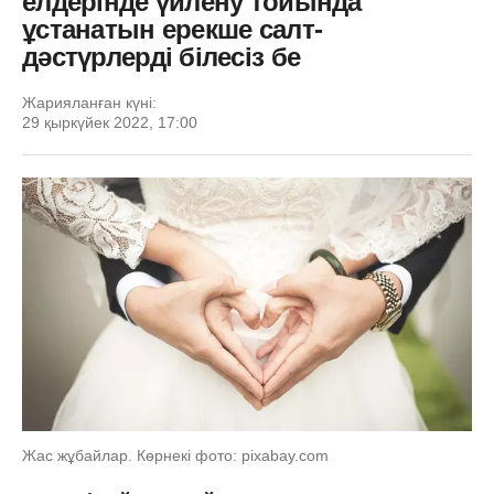
елдерінде үйлену тойында
ұстанатын ерекше салт-
дәстүрлерді білесіз бе
Жарияланған күні:
29 қыркүйек 2022, 17:00
Жас жұбайлар. Көрнекі фото: pixabay.com