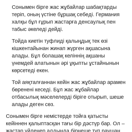
Сонымен бірге жас жұбайлар шабақтарды
теріп, оның үстіне бұршақ себеді. Германия
халқы бұл ғұрып жастарға денсаулық пен
табыс әкеледі дейді.
Тойда киетін туфлиді қалыңдық тек өзі
кішкентайынан жинап жүрген ақшасына
алады. Бұл болашақ келіннің ақшаны
үнемдей алатынын әрі ұқыпты ұстайнынын
көрсетеді екен.
Той аяқталғаннан кейін жас жұбайлар арамен
бөренені кеседі. Бұл жас жұбайлар
отбасылық мәселелерді біріге отырып, шеше
алады деген сөз.
Сонымен бірге немістерде тойға қатысты
кейіннен қалыптасқан тағы бір дәстүр бар. Ол –
жастар үйленер алдында бірнеше түп раушан