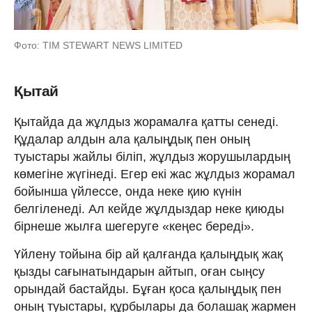
Фото: TIM STEWART NEWS LIMITED
Қытай
Қытайда да жұлдыз жорамалға қатты сенеді.
Құдалар алдын ала қалыңдық пен оның
туыстары жайлы біліп, жұлдыз жорушылардың
көмегіне жүгінеді. Егер екі жас жұлдыз жорамал
бойынша үйлессе, онда неке қию күнін
белгіленеді. Ал кейде жұлдыздар неке қиюды
бірнеше жылға шегеруге «кеңес береді».
Үйлену тойына бір ай қалғанда қалыңдық жақ
қызды сағынатындарын айтып, оған сыңсу
орындай бастайды. Бұған қоса қалыңдық пен
оның туыстары, құрбылары да болашақ жармен