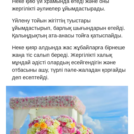
Неке қию үй храмында өтеді және оны
жергілікті әулиелер ұйымдастырады.
Үйлену тойын жігіттің туыстары
ұйымдастырып, барлық шығындарын өтейді.
Қалыңдықтың ата-анасы тойға қатыспайды.
Неке қияр алдында жас жұбайларға бірнеше
жаңа тіс cалып береді. Жергілікті халық
мұндай әдісті олардың есейгендігін және
отбасыны ашу, түрлі пәле-жаладан қорғайды
деп есептейді.