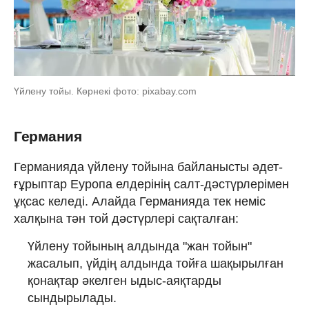
Үйлену тойы. Көрнекі фото: pixabay.com
Германия
Германияда үйлену тойына байланысты әдет-
ғұрыптар Еуропа елдерінің салт-дәстүрлерімен
ұқсас келеді. Алайда Германияда тек неміс
халқына тән той дәстүрлері сақталған:
Үйлену тойының алдында "жан тойын"
жасалып, үйдің алдында тойға шақырылған
қонақтар әкелген ыдыс-аяқтарды
сындырылады.