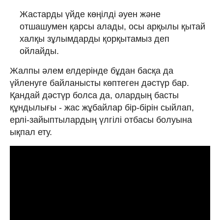
Жастарды үйде көңілді әуен және
отшашумен қарсы алады, осы арқылы қытай
халқы зұлымдарды қорқытамыз деп
ойлайды.
Жалпы әлем елдерінде бұдан басқа да
үйленуге байланысты көптеген дәстүр бар.
Қандай дәстүр болса да, олардың басты
құндылығы - жас жұбайлар бір-бірін сыйлап,
ерлі-зайыптылардың үлгілі отбасы болуына
ықпал ету.