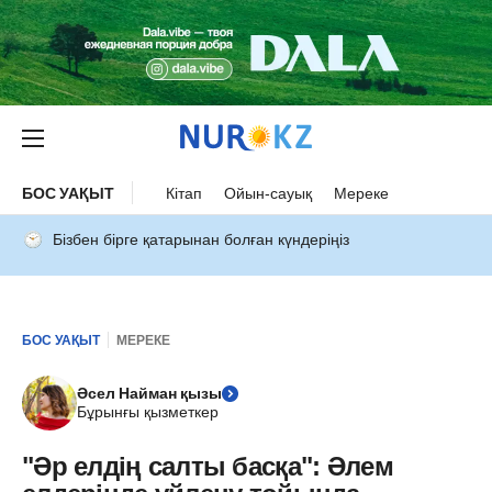
БОС УАҚЫТ
Кітап
Ойын-сауық
Мереке
Бізбен бірге қатарынан болған күндеріңіз
БОС УАҚЫТ
МЕРЕКЕ
Әсел Найман қызы
Бұрынғы қызметкер
"Әр елдің салты басқа": Әлем