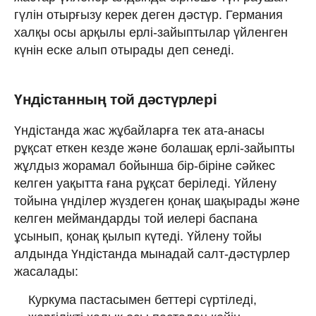
гүлін отырғызу керек деген дәстүр. Германия
халқы осы арқылы ерлі-зайыптылар үйленген
күнін еске алып отырады деп сенеді.
Үндістанның той дәстүрлері
Үндістанда жас жұбайларға тек ата-анасы
рұқсат еткен кезде және болашақ ерлі-зайыпты
жұлдыз жорамал бойынша бір-біріне сәйкес
келген уақытта ғана рұқсат беріледі. Үйлену
тойына үнділер жүздеген қонақ шақырады және
келген меймандарды той иелері баспана
ұсынып, қонақ қылып күтеді. Үйлену тойы
алдында Үндістанда мынадай салт-дәстүрлер
жасалады:
Куркума пастасымен беттері сүртіледі,