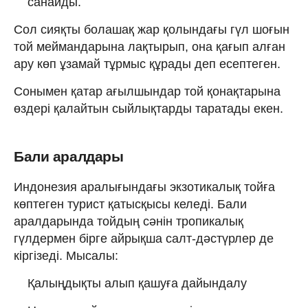
санайды.
Сол сияқты болашақ жар қолындағы гүл шоғын
той меймандарына лақтырып, она қағып алған
ару көп ұзамай тұрмыс құрады деп есептеген.
Сонымен қатар ағылшындар той қонақтарына
өздері қалайтын сыйлықтарды таратады екен.
Бали аралдары
Индонезия аралығындағы экзотикалық тойға
көптеген турист қатысқысы келеді. Бали
аралдарында тойдың сәнін тропикалық
гүлдермен бірге айрықша салт-дәстүрлер де
кіргізеді. Мысалы:
Қалыңдықты алып қашуға дайындалу