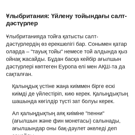
Ұлыбритания: Үйлену тойындағы салт-
дәстүрлер
Ұлыбританияда тойға қатысты салт-
дәстүрлердің өз ерекшелігі бар. Сонымен қатар
оларда – "тауық тойы" немесе той алдында қыз
ойнақ жасайды. Бұдан басқа кейбір ағылшын
дәстүрлері көптеген Еуропа елі мен АҚШ-та да
сақталған.
Қалыңдық үстіне жаңа киіммен бірге ескі
киімді де үйлестіріп, кию керек. Қалыңдықтың
шашында көгілдір түсті зат болуы керек.
Ал қалыңдықтың аяқ киіміне "пенни"
(ағылшын және фин монетасы) салынады,
ағылшындар оны бақ-дәулет әкеледі деп