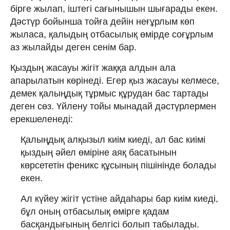
бірге жылап, іштегі сағынышын шығарады екен.
Дәстүр бойынша тойға дейін неғұрлым көп
жыласа, қалыдың отбасылық өмірде соғұрлым
аз жылайды деген сенім бар.
Қыздың жасауы жігіт жаққа алдын ала
апарылатын көрінеді. Егер қыз жасауы келмесе,
демек қалыңдық тұрмыс құрудан бас тартады
деген сөз. Үйлену тойы мынадай дәстүрлермен
ерекшеленеді:
Қалыңдық алқызыл киім киеді, ал бас киімі
қыздың әйел өміріне аяқ басатынын
көрсететін феникс құсының пішінінде болады
екен.
Ал күйеу жігіт үстіне айдаһары бар киім киеді,
бұл оның отбасылық өмірге қадам
басқандығының белгісі болып табылады.