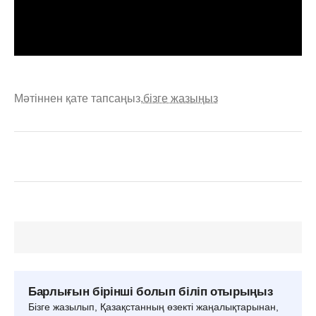
Мәтіннен қате тапсаңыз,
бізге жазыңыз
Барлығын бірінші болып біліп отырыңыз
Бізге жазылып, Қазақстанның өзекті жаңалықтарынан,