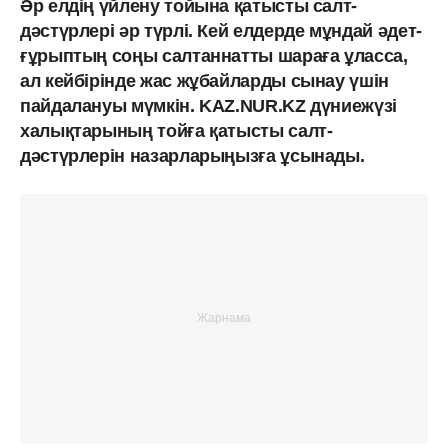
Әр елдің үйлену тойына қатысты салт-
дәстүрлері әр түрлі. Кей елдерде мұндай әдет-
ғұрыптың соңы салтаннатты шараға ұласса,
ал кейбірінде жас жұбайларды сынау үшін
пайдалануы мүмкін. KAZ.NUR.KZ дүниежүзі
халықтарының тойға қатысты салт-
дәстүрлерін назарларыңызға ұсынады.