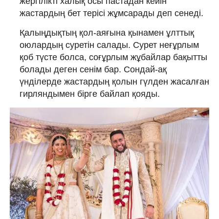
жергілікті халық осы пастадан кейін
жастардың бет терісі жұмсарады деп сенеді.
Қалыңдықтың қол-аяғына қынамен ұлттық
оюлардың суретін салады. Сурет неғұрлым
қоб түсте болса, соғұрлым жұбайлар бақытты
болады деген сенім бар. Сондай-ақ
үнділерде жастардың қолын гүлден жасалған
гирляндымен бірге байлап қояды.