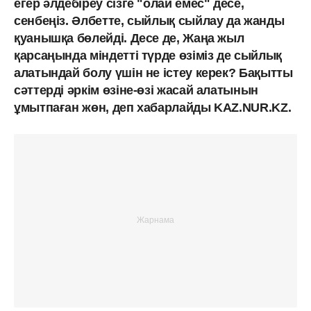
егер әлдебіреу сізге "олай емес" десе,
сенбеңіз. Әлбетте, сыйлық сыйлау да жанды
қуанышқа бөлейді. Десе де, Жаңа жыл
қарсаңында міндетті түрде өзіміз де сыйлық
алатындай болу үшін не істеу керек? Бақытты
сәттерді әркім өзіне-өзі жасай алатынын
ұмытпаған жөн, деп хабарлайды KAZ.NUR.KZ.