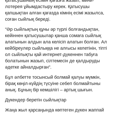
қатысушының есімін қағазға жазып, мини-
лотерея ұйымдастыру керек. Қатысушы
қапшықтан алған қағазда кімнің есімі жазылса,
соған сыйлық береді.
"Әр сыйлықтың құны әр түрлі болғандықтан,
кейіннен қатысушылар қанша сомаға сыйлық
алатынын алдын ала келісіп алатын болған. Ал
кейбіреулер сыйлыққа не алғысы келетінін, тіпті
ол сыйлықты қай интернет-дүкеннен табуға
болатынын жазып, сілтемесін де қалдыруды
әдетке айналдырған".
Бұл әлбетте тосынсый болмай қалуы мүмкін,
бірақ көңіл-күйдің түсуіне себеп болмайтыны
анық. Бұның бір кемшілігі – артық шығын.
Дүкендер беретін сыйлықтар
Жаңа жыл қарсаңында көптеген дүкен жаппай