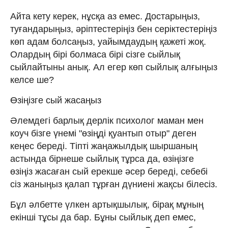
Айта кету керек, нұсқа аз емес. Достарыңыз,
туғандарыңыз, әріптестеріңіз бен серіктестеріңіз
көп адам болсаңыз, уайымдаудың қажеті жоқ.
Олардың бірі болмаса бірі сізге сыйлық
сыйлайтыны анық. Ал егер көп сыйлық алғыңыз
келсе ше?
Өзіңізге сый жасаңыз
Әлемдегі барлық дерлік психолог маман мен
коуч бізге үнемі "өзіңді қуантып отыр" деген
кеңес береді. Тіпті жаңажылдық шыршаның
астында бірнеше сыйлық тұрса да, өзіңізге
өзіңіз жасаған сый ерекше әсер береді, себебі
сіз жаныңыз қалап тұрған дүниені жақсы білесіз.
Бұл әлбетте үлкен артықшылық, бірақ мұның
екінші тұсы да бар. Бұны сыйлық деп емес,