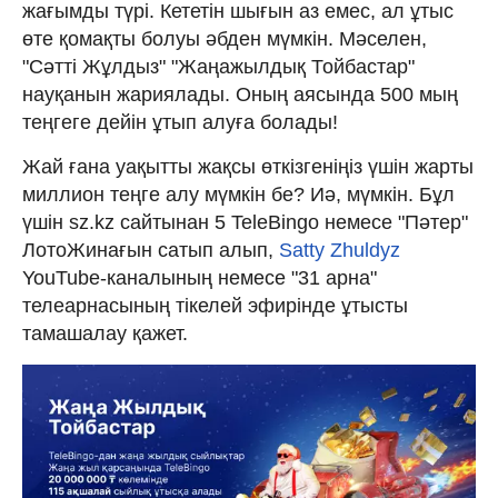
жағымды түрі. Кететін шығын аз емес, ал ұтыс
өте қомақты болуы әбден мүмкін. Мәселен,
"Сәтті Жұлдыз" "Жаңажылдық Тойбастар"
науқанын жариялады. Оның аясында 500 мың
теңгеге дейін ұтып алуға болады!
Жай ғана уақытты жақсы өткізгеніңіз үшін жарты
миллион теңге алу мүмкін бе? Иә, мүмкін. Бұл
үшін sz.kz сайтынан 5 TeleBingo немесе "Пәтер"
ЛотоЖинағын сатып алып,
Satty Zhuldyz
YouTube-каналының немесе "31 арна"
телеарнасының тікелей эфирінде ұтысты
тамашалау қажет.