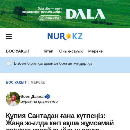
БОС УАҚЫТ
Кітап
Ойын-сауық
Мереке
Бізбен бірге қатарынан болған күндеріңіз
БОС УАҚЫТ
МЕРЕКЕ
Әсел Дағжан
Бұрынғы қызметкер
Құпия Сантадан ғана күтпеңіз:
Жаңа жылда көп ақша жұмсамай