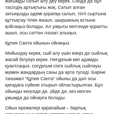
жағымды сатып алу деу керек. Сонда да бұл
тәсілдің артықтығы жоқ. Сатып алған
затыңызды әдемі қорапқа салып, тіпті сыртына
құттықтау тілек жазып, шыршаның астына
қойсаңыз болады. Ал уақыты келгенде қорапты
ашып, осы сәттен ләззат алыңыз.
Құпия Санта ойынын ойнаңыз
Мойындау керек, сый алу үшін өзіңіз де сыйлық
жасай білуіңіз керек. Неғұрлым көп адамды
қуантсаңыз, соғұрлым сізге сыйлық сыйлауы
мүмкін жандардың саны да арта түседі. Бәріне
танымал "Құпия Санта" ойыны да дәл осы
қағидаға сүйене отырып ойластырылған. Бұл
ойынды кеңседе де, үйде де, кез келген
ұжымда да ойнауға болады.
Ойын ережелері қарапайым – барлық