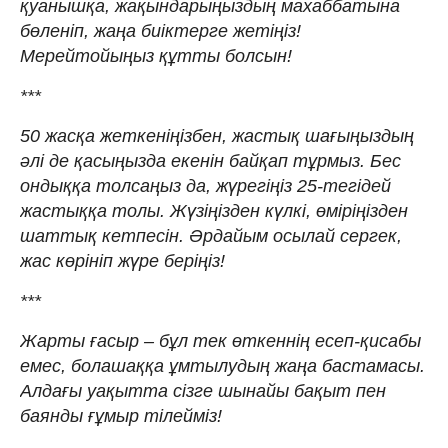
қуанышқа, жақындарыңыздың махаббатына
бөленіп, жаңа биіктерге жетіңіз!
Мерейтойыңыз құтты болсын!
***
50 жасқа жеткеніңізбен, жастық шағыңыздың
әлі де қасыңызда екенін байқап тұрмыз. Бес
ондыққа толсаңыз да, жүрегіңіз 25-тегідей
жастыққа толы. Жүзіңізден күлкі, өміріңізден
шаттық кетпесін. Әрдайым осылай сергек,
жас көрініп жүре беріңіз!
***
Жарты ғасыр – бұл тек өткеннің есеп-қисабы
емес, болашаққа ұмтылудың жаңа бастамасы.
Алдағы уақытта сізге шынайы бақыт пен
баянды ғұмыр тілейміз!