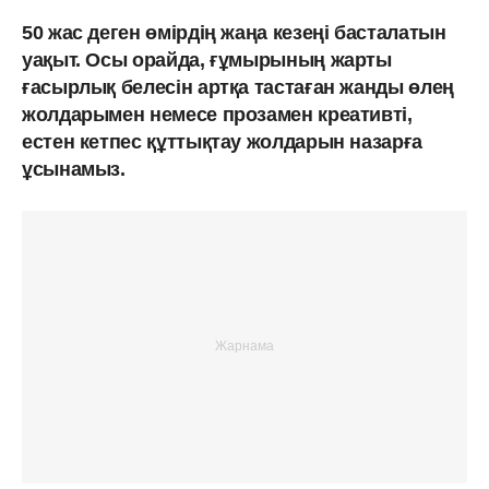
50 жас деген өмірдің жаңа кезеңі басталатын
уақыт. Осы орайда, ғұмырының жарты
ғасырлық белесін артқа тастаған жанды өлең
жолдарымен немесе прозамен креативті,
естен кетпес құттықтау жолдарын назарға
ұсынамыз.