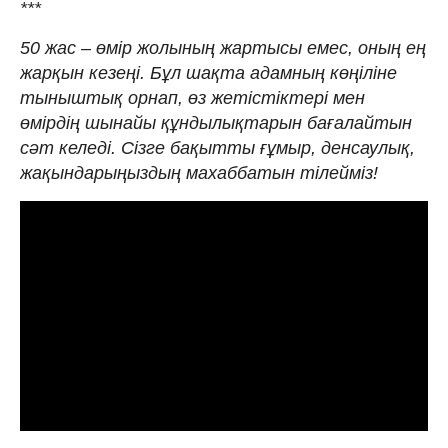
***
50 жас – өмір жолының жартысы емес, оның ең
жарқын кезеңі. Бұл шақта адамның көңіліне
тыныштық орнап, өз жетістіктері мен
өмірдің шынайы құндылықтарын бағалайтын
сәт келеді. Сізге бақытты ғұмыр, денсаулық,
жақындарыңыздың махаббатын тілейміз!