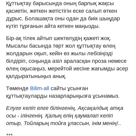
Құттықтау барысында оның барлық жақсы
қасиетін, жеткен жетістігін еске салып өткен
дұрыс. Болашақта оны одан да биік шыңдар
күтіп тұрғанын айта кеткен маңызды.
Бір-ақ тілек айтып шектелудің қажеті жоқ.
Мысалы басында төрт жол құттықтау өлең
жолдарын оқып, кейін өз жылы лебізіңізді
білдіріп, соңында әзіл араласқан проза немесе
өлең оқысаңыз, мерейтой иесіне жағымды әсер
қалдыратыныңыз анық.
Төменде
Bilim-all
сайты ұсынған
құттықтауларды назарларыңызға ұсынамыз.
Елуге келіп елге білінгенің, Ақсақалдық атқа
осы - ілінгенің. Қалың елің қаумалап келіп
отыр, Тойларың тойға ұлассын, інім менің!..
***