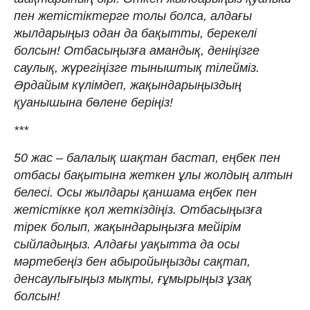
пен жетістіктерге толы болса, алдағы
жылдарыңыз одан да бақытты, берекелі
болсын! Отбасыңызға амандық, деніңізге
саулық, жүрегіңізге тыныштық тілейміз.
Әрдайым күлімдеп, жақындарыңыздың
қуанышына бөлене беріңіз!
***
50 жас – балалық шақтан бастап, еңбек пен
отбасы бақытына жеткен ұлы жолдың алтын
белесі. Осы жылдары қаншама еңбек пен
жетістікке қол жеткіздіңіз. Отбасыңызға
тірек болып, жақындарыңызға мейірім
сыйладыңыз. Алдағы уақытта да осы
мәртебеңіз бен абыройыңызды сақтап,
денсаулығыңыз мықты, ғұмырыңыз ұзақ
болсын!