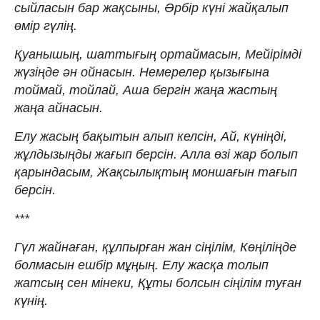
сыйласын бар жақсыны, Әрбір күні жайқалып
өмір гүлің.
Қуанышың, шаттығың ортаймасын, Мейірімді
жүзіңде ән ойнасын. Немерелер қызығына
тоймай, тойлай, Аша бергін жаңа жастың
жаңа айнасын.
Елу жасың бақытын алып келсін, Ай, күніңді,
жұлдызыңды жағып берсін. Алла өзі жар болып
қарындасым, Жақсылықтың моншағын тағып
берсін.
***
Гүл жайнаған, құлпырған жан сіңілім, Көңіліңде
болмасын ешбір мұңың. Елу жасқа толып
жатсың сен мінеки, Құты болсын сіңілім туған
күнің.