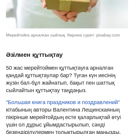
Мерейтойға арналған сыйлық. Көрнекі сурет: pixabay.com
Әзілмен құттықтау
50 жас мерейтоймен құттықтауға арналған
қандай құттықтаулар бар? Туған күн иесінің
жүзін бал-бұл жайнатып, бақыт пен шаттық
сыйлайтын құттықтау таңдаңыз.
"Большая книга праздников и поздравлений"
кітабының авторы Валентина Лещинскаяның
пікірінше мерейтойдың есте қаларлықтай өтуі
үшін ол дұрыс ұйымдастырылып, сәнді
безендірілулермен толықтырылған маңызды.