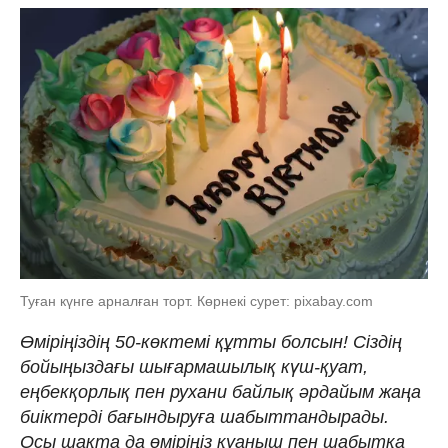
Туған күнге арналған торт. Көрнекі сурет: pixabay.com
Өміріңіздің 50-көктемі құтты болсын! Сіздің
бойыңыздағы шығармашылық күш-қуат,
еңбекқорлық пен рухани байлық әрдайым жаңа
биіктерді бағындыруға шабыттандырады.
Осы шақта да өміріңіз қуаныш пен шабытқа