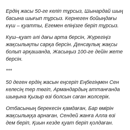
Ердің жасы 50-ге келіп тұрсыз, Шынардай шың
басына шығып тұрсыз. Кернеген бойыңдағы
күш – қуатты, Егемен еліңізге беріп тұрсыз.
Күш–қуат әлі дағы арта берсін, Жүрегіңіз
жақсылықты сарқа берсін. Денсаулық жақсы
болып әрқашанда, Жасыңыз 100-ге дейін жете
берсін.
***
50 деген ердің жасын еңсеріп Еңбегіңмен Сен
келесің тер төгіп, Армандардың аттанғанда
шыңына Қызыр өзі болсын саған жолсерік.
Отбасының берекесін қамдаған, Бар өмірін
жақсылыққа арнаған, Сендей жанға Алла өзі
дем беріп, Қиын кезде қуат беріп қолдаған.