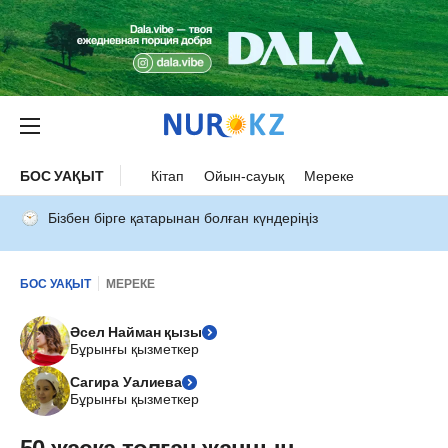
БОС УАҚЫТ
Кітап
Ойын-сауық
Мереке
Бізбен бірге қатарынан болған күндеріңіз
БОС УАҚЫТ
МЕРЕКЕ
Әсел Найман қызы
Бұрынғы қызметкер
Сагира Уалиева
Бұрынғы қызметкер