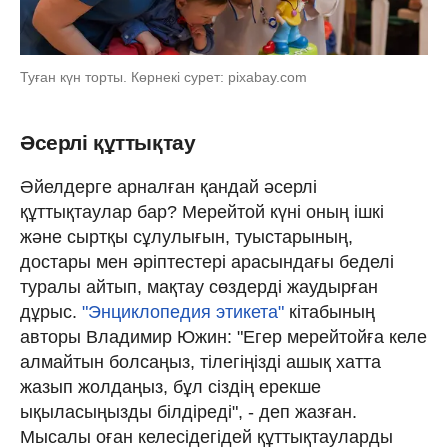
Туған күн торты. Көрнекі сурет: pixabay.com
Әсерлі құттықтау
Әйелдерге арналған қандай әсерлі
құттықтаулар бар? Мерейтой күні оның ішкі
және сыртқы сұлулығын, туыстарының,
достары мен әріптестері арасындағы беделі
туралы айтып, мақтау сөздерді жаудырған
дұрыс.
"Энциклопедия этикета"
кітабының
авторы Владимир Южин: "Егер мерейтойға келе
алмайтын болсаңыз, тілегіңізді ашық хатта
жазып жолдаңыз, бұл сіздің ерекше
ықыласыңызды білдіреді", - деп жазған.
Мысалы оған келесідегідей құттықтауларды