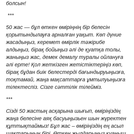
болсын!
***
50 жас — бұл өткен өміріңнің бір белесін
қорытындылауға арналған уақыт. Көп дүние
жасадыңыз, керемет өмірлік тәжірибе
алдыңыз, бірақ бойыңыз әлі де қуатқа толы,
жаныңыз жас, демек демалу туралы ойлануға
әлі ерте! Қол жеткізген жетістіктеріңіз көп,
бірақ бұдан биік белестерді бағындыруыңызға,
тоқтамай, жаңа мақсаттарға ұмтылуыңызға
тілектеспіз. Сізге сәттілік тілейміз.
***
Сізді 50 жастың асқарына шығып, өміріңіздің
жаңа белесіне аяқ басуыңызьен шын жүректен
құттықтаймыз! Бұл жас – өміріңіздің ең асыл
шақтарының бірі. Өткен жылдарыңыз қуаныш