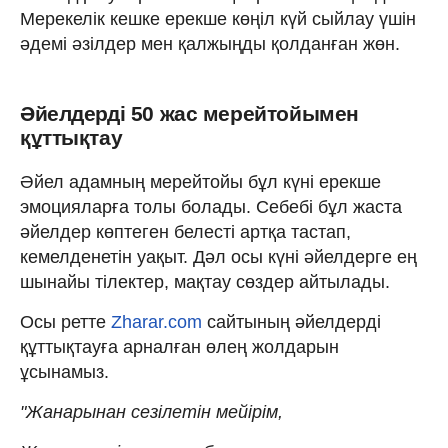
Мерекелік кешке ерекше көңіл күй сыйлау үшін
әдемі әзілдер мен қалжыңды қолданған жөн.
Әйелдерді 50 жас мерейтойымен
құттықтау
Әйел адамның мерейтойы бұл күні ерекше
эмоцияларға толы болады. Себебі бұл жаста
әйелдер көптеген белесті артқа тастап,
кемелденетін уақыт. Дәл осы күні әйелдерге ең
шынайы тілектер, мақтау сөздер айтылады.
Осы ретте
Zharar.com
сайтының әйелдерді
құттықтауға арналған өлең жолдарын
ұсынамыз.
"Жанарынан сезілетін мейірім,