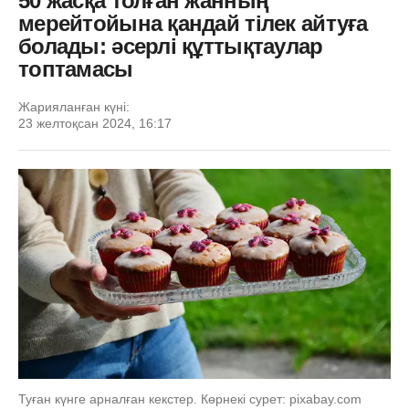
50 жасқа толған жанның
мерейтойына қандай тілек айтуға
болады: әсерлі құттықтаулар
топтамасы
Жарияланған күні:
23 желтоқсан 2024, 16:17
Туған күнге арналған кекстер. Көрнекі сурет: pixabay.com