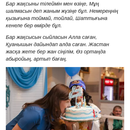
Бар жақсыны тілеймін мен өзіңе, Мұң
шалмасын деп жаным жүзіңе бұл. Немереңнің
қызығына тоймай, тойлай, Шаттығына
кенеле бер өмірде бұл.
Бар жақсысын сыйласын Алла саған,
Қуанышын дайындап алда саған. Жастан
жасқа жете бер жан сіңілім, Өз ортаңда
абыройың, артып бағаң.