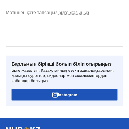
Мәтіннен қате тапсаңыз,
бізге жазыңыз
Барлығын бірінші болып біліп отырыңыз
Бізге жазылып, Қазақстанның өзекті жаңалықтарынан,
қызықты суреттер, видеолар мен эксклюзивтерден
хабардар болыңыз.
Instagram