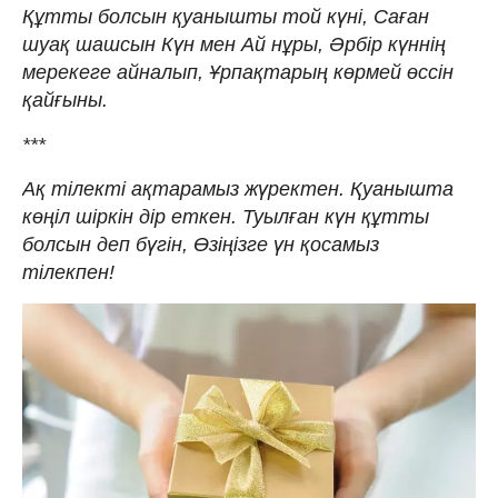
Құтты болсын қуанышты той күні, Саған
шуақ шашсын Күн мен Ай нұры, Әрбір күннің
мерекеге айналып, Ұрпақтарың көрмей өссін
қайғыны.
***
Ақ тілекті ақтарамыз жүректен. Қуанышта
көңіл шіркін дір еткен. Туылған күн құтты
болсын деп бүгін, Өзіңізге үн қосамыз
тілекпен!