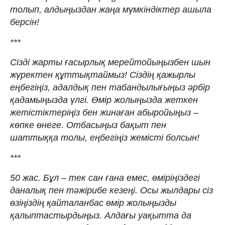
толып, алдыңыздан жаңа мүмкіндіктер ашыла
берсін!
***
Сізді жарты ғасырлық мерейтойыңызбен шын
жүректен құттықтаймыз! Сіздің қажырлы
еңбегіңіз, адалдық пен табандылығыңыз әрбір
қадамыңызда үлгі. Өмір жолыңызда жеткен
жетістіктеріңіз бен жинаған абыройыңыз –
көпке өнеге. Отбасыңыз бақыт пен
шаттыққа толы, еңбегіңіз жемісті болсын!
***
50 жас. Бұл – тек сан ғана емес, өміріңіздегі
даналық пен тәжірибе кезеңі. Осы жылдары сіз
өзіңіздің қайталанбас өмір жолыңызды
қалыптастырдыңыз. Алдағы уақытта да