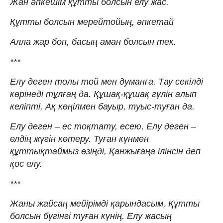
Жан әпкешім құтты болсын елу жас.
Құтты болсын мерейтойың, әпкетай
Алла жар боп, басың аман болсын тек.
***
Елу деген толы той мен думанға, Тау секілді
көрінеді тұлғаң да. Құшақ-құшақ гүлін алып
келіпті, Ақ көңілмен бауыр, туыс-туған да.
Елу деген – ес тоқтату, есею, Елу деген –
елдің жүгін көтеру. Туған күнмен
құттықтаймыз өзіңді, Қанжығаңа ілінсін деп
қос елу.
***
Жаны жайсаң мейірімді қарындасым, Құтты
болсын бүгінгі туған күнің. Елу жасың