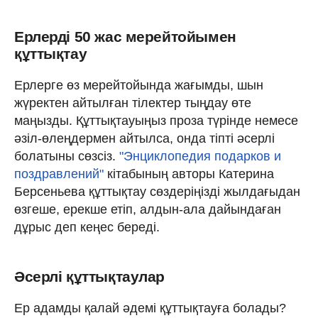
Ерлерді 50 жас мерейтойымен
құттықтау
Ерлерге өз мерейтойында жағымды, шын
жүректен айтылған тілектер тыңдау өте
маңызды. Құттықтауыңыз проза түрінде немесе
әзіл-өлеңдермен айтылса, онда тіпті әсерлі
болатыны сөзсіз.
"Энциклопедия подарков и
поздравлений"
кітабының авторы Катерина
Берсеньева құттықтау сөздеріңізді жылдағыдан
өзгеше, ерекше етіп, алдын-ала дайындаған
дұрыс деп кеңес береді.
Әсерлі құттықтаулар
Ер адамды қалай әдемі құттықтауға болады?