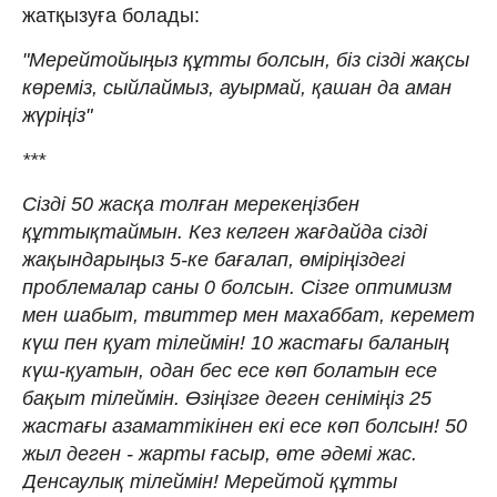
жатқызуға болады:
"Мерейтойыңыз құтты болсын, біз сізді жақсы
көреміз, сыйлаймыз, ауырмай, қашан да аман
жүріңіз"
***
Сізді 50 жасқа толған мерекеңізбен
құттықтаймын. Кез келген жағдайда сізді
жақындарыңыз 5-ке бағалап, өміріңіздегі
проблемалар саны 0 болсын. Сізге оптимизм
мен шабыт, твиттер мен махаббат, керемет
күш пен қуат тілеймін! 10 жастағы баланың
күш-қуатын, одан бес есе көп болатын есе
бақыт тілеймін. Өзіңізге деген сеніміңіз 25
жастағы азаматтікінен екі есе көп болсын! 50
жыл деген - жарты ғасыр, өте әдемі жас.
Денсаулық тілеймін! Мерейтой құтты