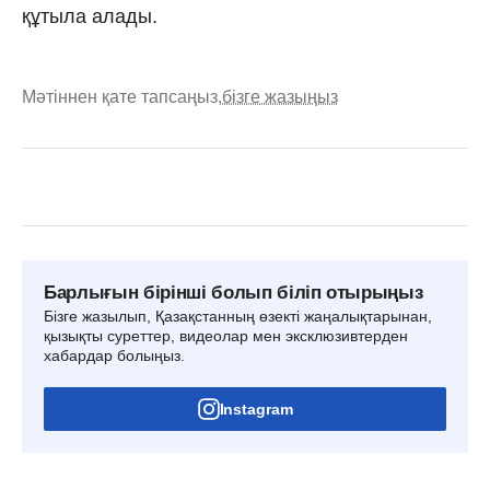
құтыла алады.
Мәтіннен қате тапсаңыз,
бізге жазыңыз
Барлығын бірінші болып біліп отырыңыз
Бізге жазылып, Қазақстанның өзекті жаңалықтарынан,
қызықты суреттер, видеолар мен эксклюзивтерден
хабардар болыңыз.
Instagram