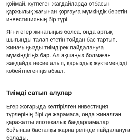
қоймай, күтпеген жағдайларда отбасын
қаржылық жағынан қорғауға мүмкіндік беретін
инвестицияның бір түрі.
Яғни егер жинағыңыз болса, онда артық
шығынды талап ететін тойдан бас тартып,
жинағыңызды тиімдірек пайдалануға
мүмкіндігіңіз бар. Ал ақшаңыз болмаған
жағдайда несие алып, қарыздық жүктемеңізді
көбейтпегеніңіз абзал.
Тиімді сатып алулар
Егер жоғарыда келтірілген инвестиция
түрлерінің бірі де жарамаса, онда жиналған
қаражатты ипотекалық бағдарламалар
бойынша бастапқы жарна ретінде пайдалануға
болады.