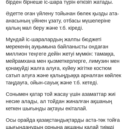
бірден бірнеше іс-шара түрін өткізіп жатады.
Әдетте оған үйлену тойынан бөлек қызды ата-
анасының үйінен ұзату, отбасы мүшелеріне
қалың мал беру және т.б. кіреді.
Мұндай іс-шаралардың жалпы бюджеті
мерекенің ауқымына байланысты ондаған
миллион теңгеге дейін жетуі мүмкін: тамаққа,
мейрамхана мен қызметкерлерге, лимузин мен
қонақүйді жалға алуға, күйеу жігітке костюм
сатып алуға және қалыңдыққа арналған көйлек
таңдауға, ойын-сауық және т.б. кетеді.
Сонымен қатар той жасау үшін азаматтар жиі
несие алады, ал тойдан жиналған ақшаның
кеткен шығынды ақтауы екіталай.
Осы орайда қазақстандықтарды аста-төк тойға
шығынданудың орнына ақшаны қалай тиімді