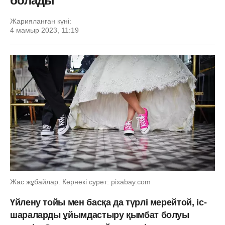
болады
Жарияланған күні:
4 мамыр 2023, 11:19
Жас жұбайлар. Көрнекі сурет: pixabay.com
Үйлену тойы мен басқа да түрлі мерейтой, іс-
шараларды ұйымдастыру қымбат болуы