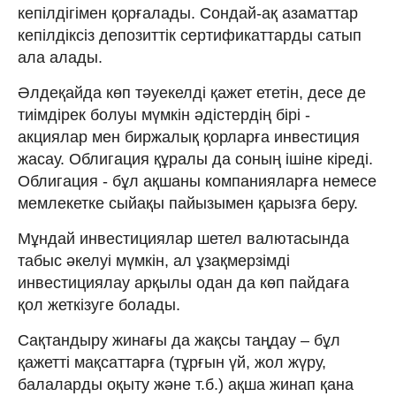
кепілдігімен қорғалады. Сондай-ақ азаматтар
кепілдіксіз депозиттік сертификаттарды сатып
ала алады.
Әлдеқайда көп тәуекелді қажет ететін, десе де
тиімдірек болуы мүмкін әдістердің бірі -
акциялар мен биржалық қорларға инвестиция
жасау. Облигация құралы да соның ішіне кіреді.
Облигация - бұл ақшаны компанияларға немесе
мемлекетке сыйақы пайызымен қарызға беру.
Мұндай инвестициялар шетел валютасында
табыс әкелуі мүмкін, ал ұзақмерзімді
инвестициялау арқылы одан да көп пайдаға
қол жеткізуге болады.
Сақтандыру жинағы да жақсы таңдау – бұл
қажетті мақсаттарға (тұрғын үй, жол жүру,
балаларды оқыту және т.б.) ақша жинап қана