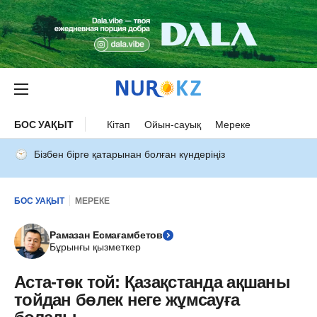
БОС УАҚЫТ
Кітап
Ойын-сауық
Мереке
Бізбен бірге қатарынан болған күндеріңіз
БОС УАҚЫТ
МЕРЕКЕ
Рамазан Есмағамбетов
Бұрынғы қызметкер
Аста-төк той: Қазақстанда ақшаны
тойдан бөлек неге жұмсауға