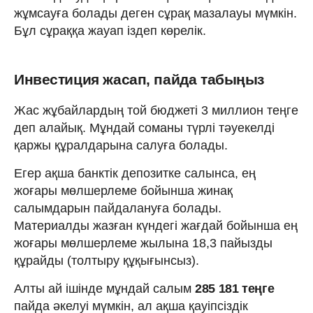
жұмсауға болады деген сұрақ мазалауы мүмкін.
Бұл сұраққа жауап іздеп көрелік.
Инвестиция жасап, пайда табыңыз
Жас жұбайлардың той бюджеті 3 миллион теңге
деп алайық. Мұндай соманы түрлі тәуекелді
қаржы құралдарына салуға болады.
Егер ақша банктік депозитке салынса, ең
жоғары мөлшерлеме бойынша жинақ
салымдарын пайдалануға болады.
Материалды жазған күндегі жағдай бойынша ең
жоғары мөлшерлеме жылына 18,3 пайызды
құрайды (толтыру құқығынсыз).
Алты ай ішінде мұндай салым
285 181 теңге
пайда әкелуі мүмкін, ал ақша қауіпсіздік