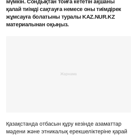
мүмкін. Сондықтан тойға кететін ақшаны
қалай тиімді сақтауға немесе оны тиімдірек
жұмсауға болатыны туралы KAZ.NUR.KZ
материалынан оқыңыз.
Қазақстанда отбасын құру кезінде азаматтар
мәдени және этникалық ерекшеліктеріне қарай