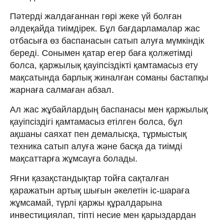
Пәтерді жалдағаннан гөрі жеке үй болған
әлдеқайда тиімдірек. Бұл бағдарламалар жас
отбасыға өз баспанасын сатып алуға мүмкіндік
береді. Сонымен қатар егер баға қолжетімді
болса, қаржылық қауіпсіздікті қамтамасыз ету
мақсатында барлық жиналған соманы бастапқы
жарнаға салмаған абзал.
Ал жас жұбайлардың баспанасы мен қаржылық
қауіпсіздігі қамтамасыз етілген болса, бұл
ақшаны саяхат пен демалысқа, тұрмыстық
техника сатып алуға және басқа да тиімді
мақсаттарға жұмсауға болады.
Яғни қазақстандықтар тойға сақталған
қаражатын артық шығын әкелетін іс-шараға
жұмсамай, түрлі қаржы құралдарына
инвестициялап, тіпті несие мен қарыздардан