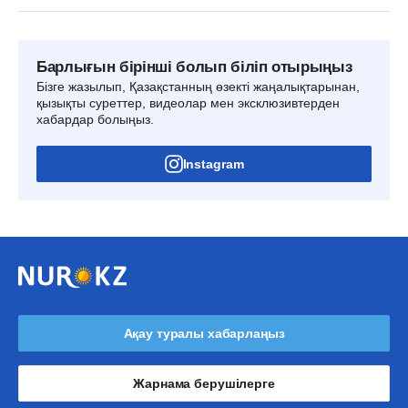
Барлығын бірінші болып біліп отырыңыз
Бізге жазылып, Қазақстанның өзекті жаңалықтарынан,
қызықты суреттер, видеолар мен эксклюзивтерден
хабардар болыңыз.
Instagram
Ақау туралы хабарлаңыз
Жарнама берушілерге