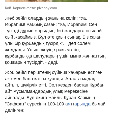
Қой. Көрнекі фото: pixabay.com
Жәбірейіл олардың жанына келіп: "Уа,
Ибраһим! Раббың саған: "Уа, Ибраһим! Сен
түсіңді дұрыс жорыдың. Ізгі жандарға осылай
сый жасаймыз. Бұл өте қиын сынақ. Біз саған
ұлы бір құрбандық түсірдік", - деп сәлем
жолдады. Ұлың екеуіңе рақым етіп,
құрбандыққа шалуларың үшін мына жәннаттың
қошқарын түсірді", - деді.
Жәбірейіл періштенің сүйінші хабарын естіген
әке мен бала қатты қуанды. Аллаға мадақ
айтып, шүкірлік етті. Сол кезден бастап Құрбан
айт мұсылмандардың ұлық мерекесіне
айналды. Бұл оқиға жайлы Құран Кәрімнің
"Саффат" сүресінің 100-109
аяттарында
былай
делінген: