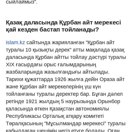
сыйлаймыз".
Қазақ даласында Құрбан айт мерекесі
қай кезден бастап тойланады?
islam.kz
сайтында жарияланған "Құрбан айт
туралы 10 қызықты дерек" атты мақалада қазақ
даласында Құрбан айтты тойлау дәстүрі туралы
ХІХ ғасырдағы орыс ғалымдарының
жазбаларында жазылғандығы айтылады.
Тарихи құжаттарда 1926 жылға дейін Ораза айт
және Құрбан айт мерекелерінің үш күн
тойланғаны туралы деректер бар. Бұған дәлел
ретінде 1921 жылдың 5 наурызында Орынбор
қаласында өткен Қазақстан автономиялы
Республикасы Орталық атқару комитеті
Төралқасының "Мұсылмандар мерекесі" туралы
қабылдаған шешімін негіз етуге болады. Оған