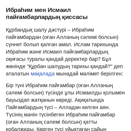
Ибраһим мен Исмаил
пайғамбарлардың қиссасы
Құрбандық шалу дәстүрі – Ибраһим
пайғамбардан (оған Алланың сәлемі болсын)
сүннет болып қалған амал. Ислам тарихында
Ибраһим және Исмаил пайғамбарлардың
оқиғасы туралы қандай деректер бар? Бұл
жөнінде "Құрбан шалудың тарихы қандай?" деп
аталатын
мақалада
мынадай мәлімет берілген:
Бір түні Ибраһим пайғамбар (оған Алланың
сәлемі болсын) түсінде ұлы Исмаилды қолымен
бауыздап жатқанын көреді. Ақиқатында
Пайғамбардың түсі – Алладан келген аян.
Түсінің мәнін түсінбеген Ибраһим пайғамбар
(оған Алланың сәлемі болсын) қатты
қобалжиды. Көрген түсі ұйықтаған сайын