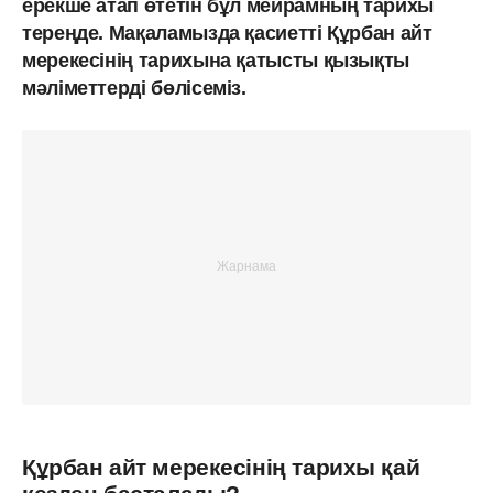
ерекше атап өтетін бұл мейрамның тарихы
тереңде. Мақаламызда қасиетті Құрбан айт
мерекесінің тарихына қатысты қызықты
мәліметтерді бөлісеміз.
Құрбан айт мерекесінің тарихы қай