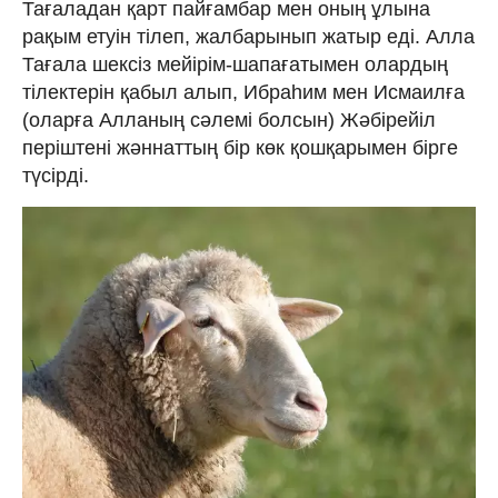
Тағаладан қарт пайғамбар мен оның ұлына
рақым етуін тілеп, жалбарынып жатыр еді. Алла
Тағала шексіз мейірім-шапағатымен олардың
тілектерін қабыл алып, Ибраһим мен Исмаилға
(оларға Алланың сәлемі болсын) Жәбірейіл
періштені жәннаттың бір көк қошқарымен бірге
түсірді.