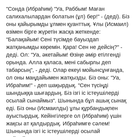
"Сонда (Ибраһим) "Уа, Раббым! Маған
салихалылардан болатын (ұл) бер!" - (деді). Біз
оны қайырымды ұлмен қуанттық. Ұлы (Исмаил)
өзімен бірге жүретін жасқа жеткенде:
"Балақайым! Сені түсімде бауыздап
жатқанымды көремін. Қара! Сен не дейсің?" -
деді. Ол: "Уа, әкетайым! Өзіңе әмір етілгенді
орында. Алла қаласа, мені сабырлы деп
табарсың", - деді. Олар екеуі мойынсұнғанда,
ол оны маңдайымен жатқызды. Біз оны: "Уа,
Ибраһим!" - деп шақырдық. "Сен түсіңді
шындыққа шығардың. Біз ізгі іс істеушілерді
осылай сынаймыз". Шынында бұл ашық сынақ
еді. Біз оны (Исмаилды) ұлы құрбандықпен
ауыстырдық. Кейінгілерге ол (Ибраһим) үшін
жақсы ат қалдырдық. Ибраһимге сәлем!
Шынында ізгі іс істеушілерді осылай