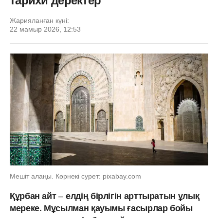
тарихи деректер
Жарияланған күні:
22 мамыр 2026, 12:53
Мешіт алаңы. Көрнекі сурет: pixabay.com
Құрбан айт
–
елдің бірлігін арттыратын ұлық
мереке. Мұсылман қауымы ғасырлар бойы