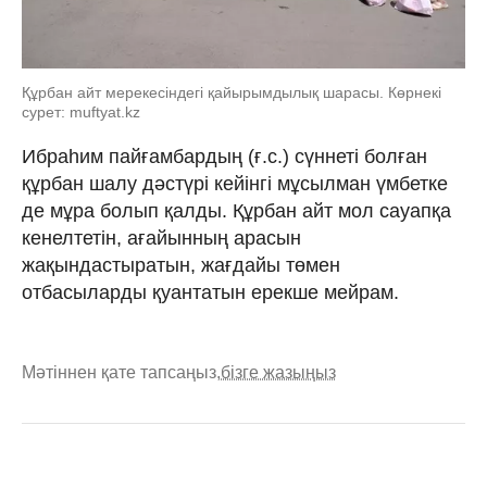
Құрбан айт мерекесіндегі қайырымдылық шарасы. Көрнекі
сурет: muftyat.kz
Ибраһим пайғамбардың (ғ.с.) сүннеті болған
құрбан шалу дəстүрі кейінгі мұсылман үмбетке
де мұра болып қалды. Құрбан айт мол сауапқа
кенелтетін, ағайынның арасын
жақындастыратын, жағдайы төмен
отбасыларды қуантатын ерекше мейрам.
Мәтіннен қате тапсаңыз,
бізге жазыңыз