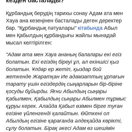
кезден басталады?
Құрбандық берудің тарихы сонау Адам ата мен
Хауа ана кезеңінен басталады деген деректер
бар. "Құрбандық пәтуалары"
кітабында
Абыл
мен Қабылдың құрбандығы жайлы мынадай
мысал келтірілген:
"Адам ата мен Хауа ананың балалары екі егіз
болатын. Екі егіздің біреуі ұл, ал екіншісі қыз
болатын. Ұлдар ер жетіп, қыздар бой
жеткенде Жаратқан Ие адамзаттың ұрпағын
тарату үшін егіздердің сыңарларын бір-біріне
қосуды бұйырды. Яғни Абылдың сыңары
Қабылмен, Қабылдың сыңары Абылмен тұрмыс
құруы керек. Алайда Қабыл өзімен бірге туған
егізіне үйленгенді қалайтын. Өйткені ол
Абылдың егізіне қарағанда әлдеқайда көрікті,
сұлу болатын. Бірақ әкесі Адам өз шешімін