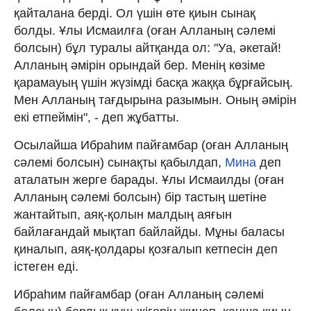
қайталана берді. Ол үшін өте қиын сынақ
болды. Ұлы Исмаилға (оған Алланың сәлемі
болсын) бұл туралы айтқанда ол: "Уа, әкетай!
Алланың әмірін орындай бер. Менің көзіме
қарамауың үшін жүзімді басқа жаққа бұрғайсың.
Мен Алланың тағдырына разымын. Оның әмірін
екі етпеймін", - деп жұбатты.
Осылайша Ибраһим пайғамбар (оған Алланың
сәлемі болсын) сынақты қабылдап,
Мина
деп
аталатын жерге барады. Ұлы Исмаилды (оған
Алланың сәлемі болсын) бір тастың шетіне
жантайтып, аяқ-қолын малдың аяғын
байлағандай мықтап байлайды. Мұны баласы
қиналып, аяқ-қолдары қозғалып кетпесін деп
істеген еді.
Ибраһим пайғамбар (оған Алланың сәлемі