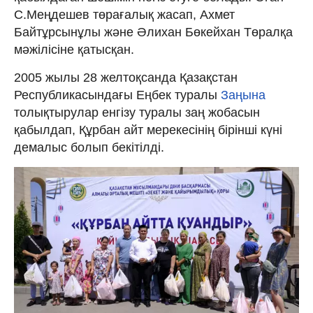
С.Меңдешев төрағалық жасап, Ахмет
Байтұрсынұлы және Әлихан Бөкейхан Төралқа
мәжілісіне қатысқан.
2005 жылы 28 желтоқсанда Қазақстан
Республикасындағы Еңбек туралы
Заңына
толықтырулар енгізу туралы заң жобасын
қабылдап, Құрбан айт мерекесінің бірінші күні
демалыс болып бекітілді.