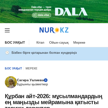
БОС УАҚЫТ
Кітап
Ойын-сауық
Мереке
Бізбен бірге қатарынан болған күндеріңіз
БОС УАҚЫТ
МЕРЕКЕ
Сагира Уалиева
Бұрынғы қызметкер
Құрбан айт-2026: мұсылмандардың
ең маңызды мейрамына қатысты