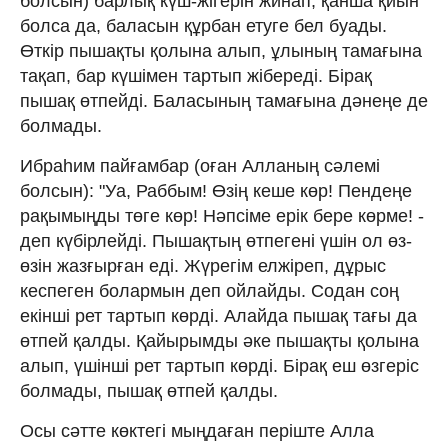
болсын) барлық күш-жігерін жинап, қанша қиын
болса да, баласын құрбан етуге бел буады.
Өткір пышақты қолына алып, ұлының тамағына
тақап, бар күшімен тартып жібереді. Бірақ
пышақ өтпейді. Баласының тамағына дәнеңе де
болмады.
Ибраһим пайғамбар (оған Алланың сәлемі
болсын): "Уа, Раббым! Өзің кеше көр! Пендеңе
рақымыңды төге көр! Нәпсіме ерік бере көрме! -
деп күбірлейді. Пышақтың өтпегені үшін ол өз-
өзін жазғырған еді. Жүрегім елжіреп, дұрыс
кеспеген болармын деп ойлайды. Содан соң
екінші рет тартып көрді. Алайда пышақ тағы да
өтпей қалды. Қайырымды әке пышақты қолына
алып, үшінші рет тартып көрді. Бірақ еш өзгеріс
болмады, пышақ өтпей қалды.
Осы сәтте көктегі мыңдаған періште Алла