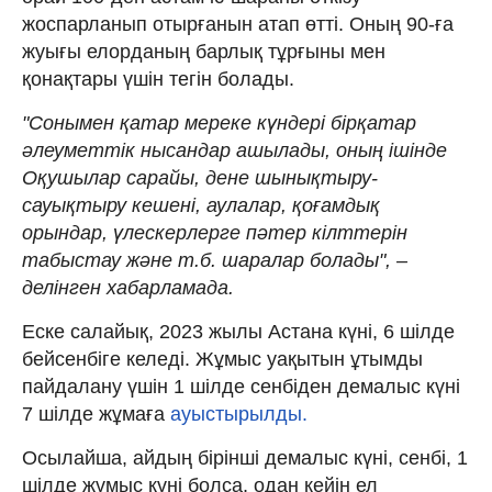
жоспарланып отырғанын атап өтті. Оның 90-ға
жуығы елорданың барлық тұрғыны мен
қонақтары үшін тегін болады.
"Сонымен қатар мереке күндері бірқатар
әлеуметтік нысандар ашылады, оның ішінде
Оқушылар сарайы, дене шынықтыру-
сауықтыру кешені, аулалар, қоғамдық
орындар, үлескерлерге пәтер кілттерін
табыстау және т.б. шаралар болады", –
делінген хабарламада.
Еске салайық, 2023 жылы Астана күні, 6 шілде
бейсенбіге келеді. Жұмыс уақытын ұтымды
пайдалану үшін 1 шілде сенбіден демалыс күні
7 шілде жұмаға
ауыстырылды.
Осылайша, айдың бірінші демалыс күні, сенбі, 1
шілде жұмыс күні болса, одан кейін ел