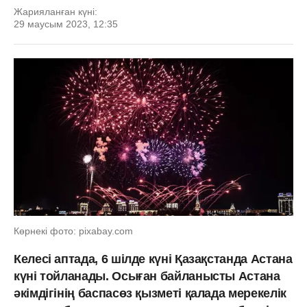
Жарияланған күні:
29 маусым 2023, 12:35
Көрнекі фото: pixabay.com
Келесі аптада, 6 шілде күні Қазақстанда Астана
күні тойланады. Осыған байланысты Астана
әкімдігінің баспасөз қызметі қалада мерекелік