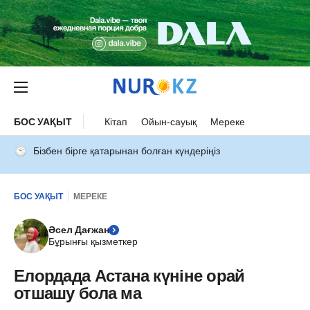
БОС УАҚЫТ
Кітап
Ойын-сауық
Мереке
Бізбен бірге қатарынан болған күндеріңіз
БОС УАҚЫТ
МЕРЕКЕ
Әсел Дағжан
Бұрынғы қызметкер
Елордада Астана күніне орай
отшашу бола ма