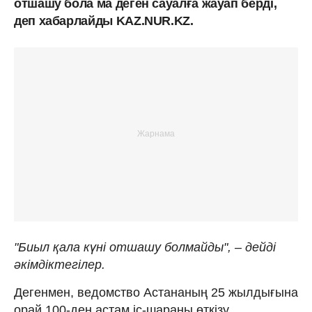
отшашу бола ма деген сауалға жауап берді,
деп хабарлайды KAZ.NUR.KZ.
"Биыл қала күні отшашу болмайды", – дейді
әкімдіктегілер.
Дегенмен, ведомство Астананың 25 жылдығына
орай 100-ден астам іс-шараны өткізу