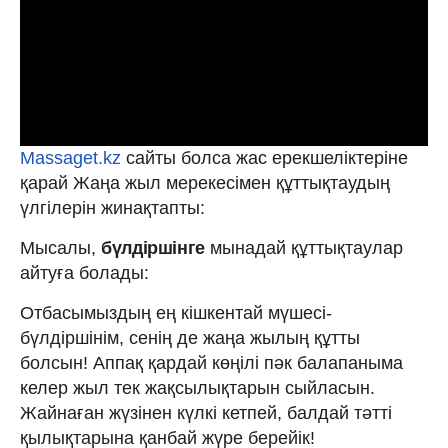
Massaget.kz
сайты болса жас ерекшеліктеріне
қарай Жаңа жыл мерекесімен құттықтаудың
үлгілерін жинақтапты:
Мысалы,
бүлдіршінге
мынадай құттықтаулар
айтуға болады:
Отбасымыздың ең кішкентай мүшесі-
бүлдіршінім, сенің де жаңа жылың құтты
болсын! Аппақ қардай көңілі пәк балапаныма
келер жыл тек жақсылықтарын сыйласын.
Жайнаған жүзінен күлкі кетпей, балдай тәтті
қылықтарына қанбай жүре берейік!