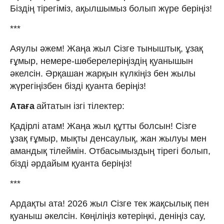
Біздің тірегіміз, ақылшымыз болып жүре беріңіз!
***
Аяулы әжем! Жаңа жыл Сізге тыныштық, ұзақ
ғұмыр, немере-шөберелеріңіздің қуанышын
әкелсін. Әрқашан жарқын күлкіңіз бен жылы
жүрегіңізбен бізді қуанта беріңіз!
Атаға
айтатын ізгі тілектер:
Қадірлі атам! Жаңа жыл құтты болсын! Сізге
ұзақ ғұмыр, мықты денсаулық, жан жылуы мен
амандық тілеймін. Отбасымыздың тірегі болып,
бізді әрдайым қуанта беріңіз!
***
Ардақты ата! 2026 жыл Сізге тек жақсылық пен
қуаныш әкелсін. Көңіліңіз көтеріңкі, деніңіз сау,