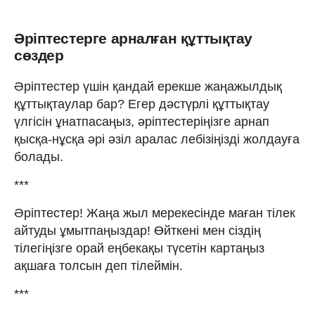
Әріптестерге арналған құттықтау
сөздер
Әріптестер үшін қандай ерекше жаңажылдық
құттықтаулар бар? Егер дәстүрлі құттықтау
үлгісін ұнатпасаңыз, әріптестеріңізге арнап
қысқа-нұсқа әрі әзіл аралас лебізіңізді жолдауға
болады.
***
Әріптестер! Жаңа жыл мерекесінде маған тілек
айтуды ұмытпаңыздар! Өйткені мен сіздің
тілегіңізге орай еңбекақы түсетін картаңыз
ақшаға толсын деп тілеймін.
***