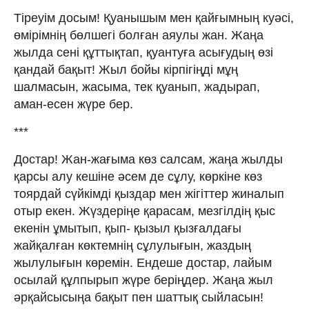
Тіреуім досым! Қуанышым мен қайғымның куәсі,
өмірімнің бөлшегі болған аяулы жан. Жаңа
жылда сені құттықтап, қуантуға асығудың өзі
қандай бақыт! Жыл бойы кірпігіңді мұң
шалмасын, жасыма, тек қуанып, жадырап,
аман-есен жүре бер.
***
Достар! Жан-жағыма көз салсам, жаңа жылды
қарсы алу кешіне әсем де сұлу, көркіне көз
тоярдай сүйкімді қыздар мен жігіттер жиналып
отыр екен. Жүздеріңе қарасам, мезгілдің қыс
екенін ұмытып, қып- қызыл қызғалдағы
жайқалған көктемнің сұлулығын, жаздың
жылулығын көремін. Ендеше достар, лайым
осылай құлпырып жүре беріңдер. Жаңа жыл
әрқайсысыңа бақыт пен шаттық сыйласын!