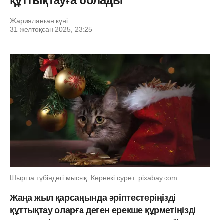
құттықтауға болады
Жарияланған күні:
31 желтоқсан 2025, 23:25
Шырша түбіндегі мысық. Көрнекі сурет: pixabay.com
Жаңа жыл қарсаңында әріптестеріңізді
құттықтау оларға деген ерекше құрметіңізді