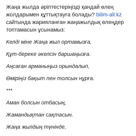
Жаңа жылда әріптестеріңізді қандай өлең
жолдарымен құттықтауға болады?
bilim-all.kz
сайтында жарияланған жаңажылдық өлеңдер
топтамасын ұсынамыз:
Келді міне Жаңа жыл ортамызға,
Құт-береке әкелсін баршаңызға.
Аңсаған арманыңыз орындалып,
Өміріңіз бақыт пен толсын нұрға.
***
Аман болсын отбасың,
Жамандықтан сақтасын.
Жаңа жылдың түнінде,