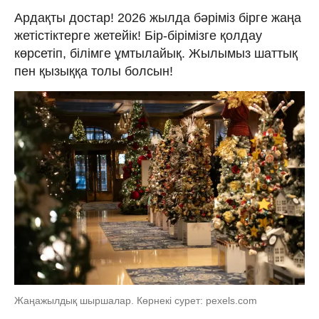
Ардақты достар! 2026 жылда бәріміз бірге жаңа
жетістіктерге жетейік! Бір-бірімізге қолдау
көрсетіп, білімге ұмтылайық. Жылымыз шаттық
пен қызыққа толы болсын!
Жаңажылдық шыршалар. Көрнекі сурет: pexels.com