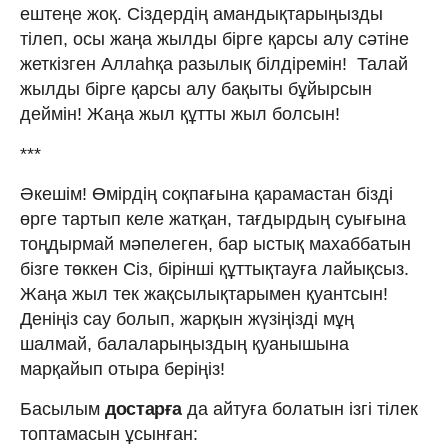
ештеңе жоқ. Сіздердің амандықтарыңызды
тілеп, осы жаңа жылды бірге қарсы алу сәтіне
жеткізген Аллаһқа разылық білдіремін! Талай
жылды бірге қарсы алу бақыты бұйырсын
деймін! Жаңа жыл құтты жыл болсын!
***
Әкешім! Өмірдің соқпағына қарамастан бізді
өрге тартып келе жатқан, тағдырдың суығына
тоңдырмай мәпелеген, бар ыстық махаббатын
бізге төккен Сіз, бірінші құттықтауға лайықсыз.
Жаңа жыл тек жақсылықтарымен қуантсын!
Деніңіз сау болып, жарқын жүзіңізді мұң
шалмай, балаларыңыздың қуанышына
марқайып отыра беріңіз!
Басылым
достарға
да айтуға болатын ізгі тілек
топтамасын ұсынған: