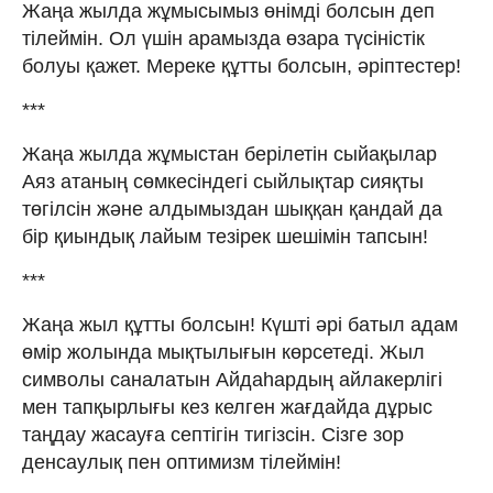
Жаңа жылда жұмысымыз өнімді болсын деп
тілеймін. Ол үшін арамызда өзара түсіністік
болуы қажет. Мереке құтты болсын, әріптестер!
***
Жаңа жылда жұмыстан берілетін сыйақылар
Аяз атаның сөмкесіндегі сыйлықтар сияқты
төгілсін және алдымыздан шыққан қандай да
бір қиындық лайым тезірек шешімін тапсын!
***
Жаңа жыл құтты болсын! Күшті әрі батыл адам
өмір жолында мықтылығын көрсетеді. Жыл
символы саналатын Айдаһардың айлакерлігі
мен тапқырлығы кез келген жағдайда дұрыс
таңдау жасауға септігін тигізсін. Сізге зор
денсаулық пен оптимизм тілеймін!