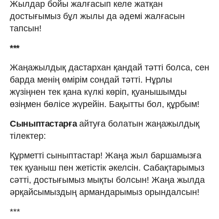
Жылдар бойы жалғасып келе жатқан
достығымыз бұл жылы да әдемі жалғасын
тапсын!
***
Жаңажылдық дастархан қандай тәтті болса, сен
барда менің өмірім сондай тәтті. Нұрлы
жүзіңнен тек қана күлкі көріп, қуанышымды
өзіңмен бөлісе жүрейін. Бақытты бол, құрбым!
Сыныптастарға
айтуға болатын жаңажылдық
тілектер:
Құрметті сыныптастар! Жаңа жыл баршамызға
тек қуаныш пен жетістік әкелсін. Сабақтарымыз
сәтті, достығымыз мықты болсын! Жаңа жылда
әрқайсымыздың армандарымыз орындалсын!
***