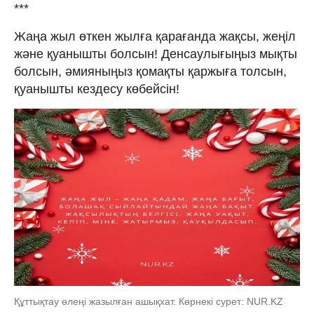
***
Жаңа жыл өткен жылға қарағанда жақсы, жеңіл
және қуанышты болсын! Денсаулығыңыз мықты
болсын, әмияныңыз қомақты қаржыға толсын,
қуанышты кездесу көбейсін!
Құттықтау өлеңі жазылған ашықхат. Көрнекі сурет: NUR.KZ