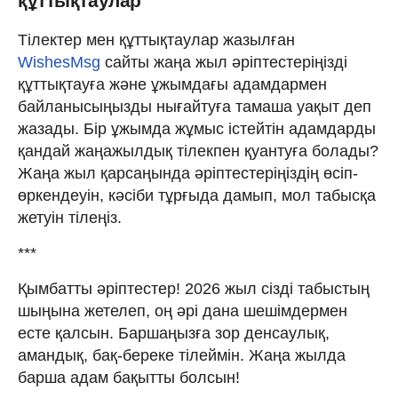
құттықтаулар
Тілектер мен құттықтаулар жазылған
WishesMsg
сайты жаңа жыл әріптестеріңізді
құттықтауға және ұжымдағы адамдармен
байланысыңызды нығайтуға тамаша уақыт деп
жазады. Бір ұжымда жұмыс істейтін адамдарды
қандай жаңажылдық тілекпен қуантуға болады?
Жаңа жыл қарсаңында әріптестеріңіздің өсіп-
өркендеуін, кәсіби тұрғыда дамып, мол табысқа
жетуін тілеңіз.
***
Қымбатты әріптестер! 2026 жыл сізді табыстың
шыңына жетелеп, оң әрі дана шешімдермен
есте қалсын. Баршаңызға зор денсаулық,
амандық, бақ-береке тілеймін. Жаңа жылда
барша адам бақытты болсын!