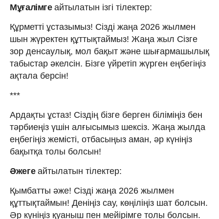
Мұғалімге
айтылатын ізгі тілектер:
Құрметті ұстазымыз! Сізді жаңа 2026 жылмен
шын жүректен құттықтаймыз! Жаңа жыл Сізге
зор денсаулық, мол бақыт және шығармашылық
табыстар әкелсін. Бізге үйретіп жүрген еңбегіңіз
ақтала берсін!
***
Ардақты ұстаз! Сіздің бізге берген біліміңіз бен
тәрбиеңіз үшін алғысымыз шексіз. Жаңа жылда
еңбегіңіз жемісті, отбасыңыз аман, әр күніңіз
бақытқа толы болсын!
Әжеге
айтылатын тілектер:
Қымбатты әже! Сізді жаңа 2026 жылмен
құттықтаймын! Деніңіз сау, көңіліңіз шат болсын.
Әр күніңіз қуаныш пен мейірімге толы болсын.