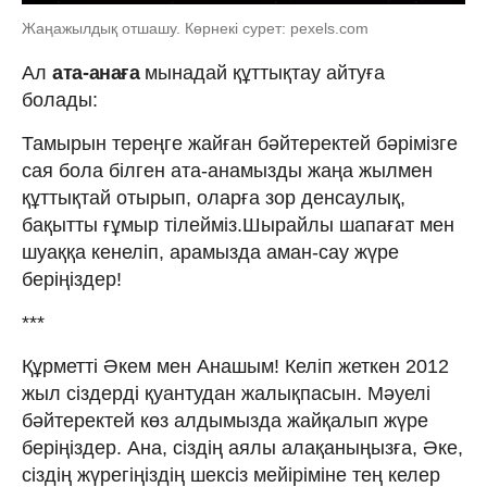
Жаңажылдық отшашу. Көрнекі сурет: pexels.com
Ал
ата-анаға
мынадай құттықтау айтуға
болады:
Тамырын тереңге жайған бәйтеректей бәрімізге
сая бола білген ата-анамызды жаңа жылмен
құттықтай отырып, оларға зор денсаулық,
бақытты ғұмыр тілейміз.Шырайлы шапағат мен
шуаққа кенеліп, арамызда аман-сау жүре
беріңіздер!
***
Құрметті Әкем мен Анашым! Келіп жеткен 2012
жыл сіздерді қуантудан жалықпасын. Мәуелі
бәйтеректей көз алдымызда жайқалып жүре
беріңіздер. Ана, сіздің аялы алақаныңызға, Әке,
сіздің жүрегіңіздің шексіз мейіріміне тең келер