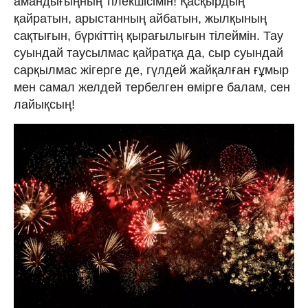
амандығыңның тілекшісімін! Қасқырдың
қайратын, арыстанның айбатын, жылқының
сақтығын, бүркіттің қырағылығын тілеймін. Тау
суындай таусылмас қайратқа да, сыр суындай
сарқылмас жігерге де, гүлдей жайқалған ғұмыр
мен самал желдей тербелген өмірге балам, сен
лайықсың!