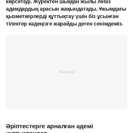
көрсетеді. Жүректен шыққан жылы лебіз
адамдардың арасын жақындатады. Ұжымдағы
қызметкерлерді құттықтау үшін біз ұсынған
тілектер кәдеңізге жарайды деген сенімдеміз.
Әріптестерге арналған әдемі