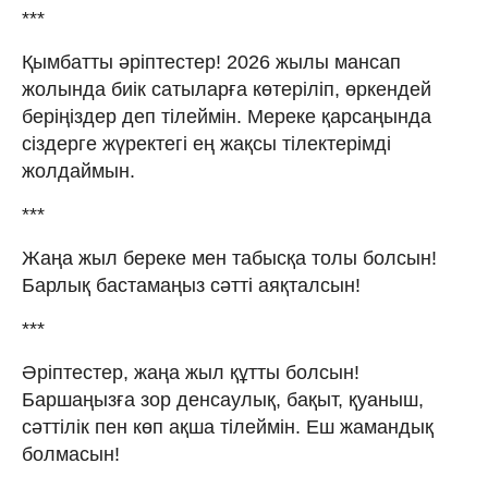
***
Қымбатты әріптестер! 2026 жылы мансап
жолында биік сатыларға көтеріліп, өркендей
беріңіздер деп тілеймін. Мереке қарсаңында
сіздерге жүректегі ең жақсы тілектерімді
жолдаймын.
***
Жаңа жыл береке мен табысқа толы болсын!
Барлық бастамаңыз сәтті аяқталсын!
***
Әріптестер, жаңа жыл құтты болсын!
Баршаңызға зор денсаулық, бақыт, қуаныш,
сәттілік пен көп ақша тілеймін. Еш жамандық
болмасын!