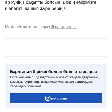
әр күніңіз бақытты болсын. Біздің өмірімізге
шапағат шашып жүре беріңіз!
Мәтіннен қате тапсаңыз,
бізге жазыңыз
Барлығын бірінші болып біліп отырыңыз
Бізге жазылып, Қазақстанның өзекті жаңалықтарынан,
қызықты суреттер, видеолар мен эксклюзивтерден
хабардар болыңыз.
Instagram