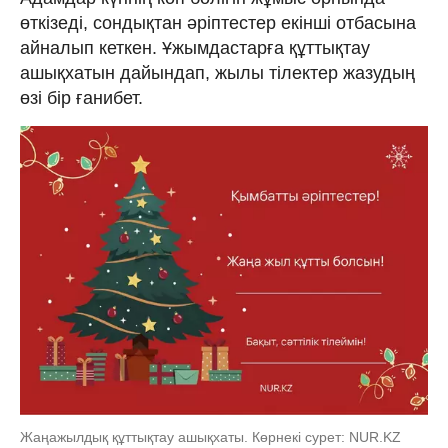
өткізеді, сондықтан әріптестер екінші отбасына
айналып кеткен. Ұжымдастарға құттықтау
ашықхатын дайындап, жылы тілектер жазудың
өзі бір ғанибет.
Жаңажылдық құттықтау ашықхаты. Көрнекі сурет: NUR.KZ