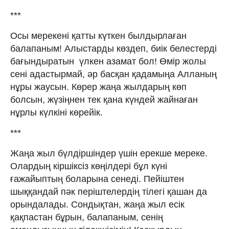
***
Осы мерекені қатты күткен былдырлаған
балапаным! Алыстарды көздеп, биік белестерді
бағындыратын үлкен азамат бол! Өмір жолы
сені адастырмай, әр басқан қадамыңа Алланың
нұры жаусын. Көрер жаңа жылдарың көп
болсын, жүзіңнен тек қана күндей жайнаған
нұрлы күлкіні көрейік.
***
Жаңа жыл бүлдіршіндер үшін ерекше мереке.
Олардың кіршіксіз көңілдері бұл күні
ғажайыптың боларына сенеді. Пейіштен
шыққандай пәк періштелердің тілегі қашан да
орындалады. Сондықтан, жаңа жыл есік
қақпастан бұрын, балапаным, сенің