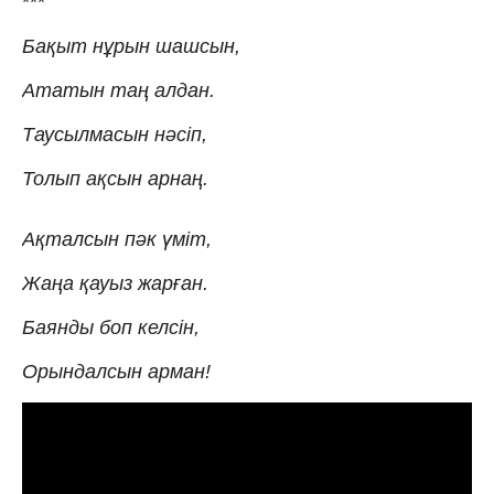
***
Бақыт нұрын шашсын,
Ататын таң алдан.
Таусылмасын нәсіп,
Толып ақсын арнаң.
Ақталсын пәк үміт,
Жаңа қауыз жарған.
Баянды боп келсін,
Орындалсын арман!