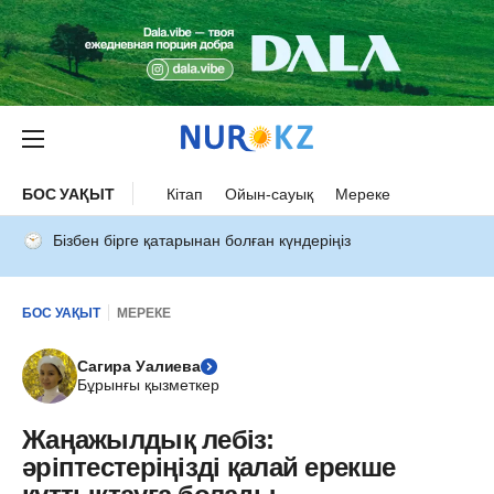
БОС УАҚЫТ
Кітап
Ойын-сауық
Мереке
Бізбен бірге қатарынан болған күндеріңіз
БОС УАҚЫТ
МЕРЕКЕ
Сагира Уалиева
Бұрынғы қызметкер
Жаңажылдық лебіз:
әріптестеріңізді қалай ерекше