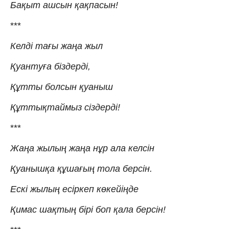
Бақыт ашсын қақпасын!
***
Келді тағы жаңа жыл
Қуантуға біздерді,
Құтты болсын қуаныш
Құттықтаймыз сіздерді!
***
Жаңа жылың жаңа нұр ала келсін
Қуанышқа құшағың тола берсін.
Ескі жылың есіркеп көкейіңде
Қимас шақтың бірі боп қала берсін!