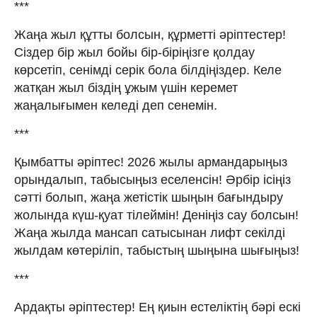
***
Жаңа жыл құтты болсын, құрметті әріптестер!
Сіздер бір жыл бойы бір-біріңізге қолдау
көрсетіп, сенімді серік бола білдіңіздер. Келе
жатқан жыл біздің ұжым үшін керемет
жаңалығымен келеді деп сенемін.
***
Қымбатты әріптес! 2026 жылы армандарыңыз
орындалып, табысыңыз еселенсін! Әрбір ісіңіз
сәтті болып, жаңа жетістік шыңын бағындыру
жолында күш-қуат тілеймін! Деніңіз сау болсын!
Жаңа жылда мансап сатысынан лифт секілді
жылдам көтеріліп, табыстың шыңына шығыңыз!
***
Ардақты әріптестер! Ең қиын естеліктің бәрі ескі