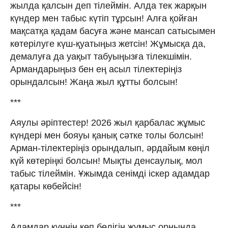
жылда қалсын деп тілеймін. Алда тек жарқын
күндер мен табыс күтіп тұрсын! Алға қойған
мақсатқа қадам басуға және мансап сатысымен
көтерілуге ​​күш-қуатыңыз жетсін! Жұмысқа да,
демалуға да уақыт табуыңызға тілекшімін.
Армандарыңыз бен ең асыл тілектеріңіз
орындалсын! Жаңа жыл құтты болсын!
***
Аяулы әріптестер! 2026 жыл қарбалас жұмыс
күндері мен бояуы қанық сәтке толы болсын!
Арман-тілектеріңіз орындалып, әрдайым көңіл
күй көтеріңкі болсын! Мықты денсаулық, мол
табыс тілеймін. Ұжымда сенімді іскер адамдар
қатары көбейсін!
***
Адамдар күннің көп бөлігін жұмыс орнында