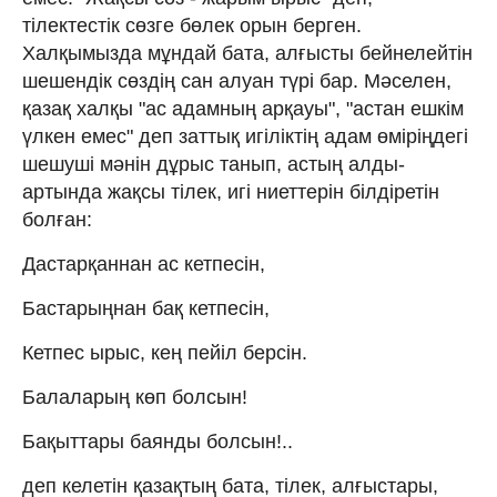
тілектестік сөзге бөлек орын берген.
Халқымызда мұндай бата, алғысты бейнелейтін
шешендік сөздің сан алуан түрі бар. Мәселен,
қазақ халқы "ас адамның арқауы", "астан ешкім
үлкен емес" деп заттық игіліктің адам өміріңдегі
шешуші мәнін дұрыс танып, астың алды-
артында жақсы тілек, игі ниеттерін білдіретін
болған:
Дастарқаннан ас кетпесін,
Бастарыңнан бақ кетпесін,
Кетпес ырыс, кең пейіл берсін.
Балаларың көп болсын!
Бақыттары баянды болсын!..
деп келетін қазақтың бата, тілек, алғыстары,