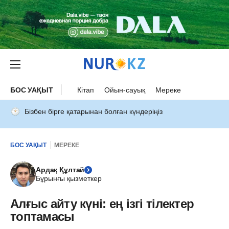
БОС УАҚЫТ
Кітап
Ойын-сауық
Мереке
Бізбен бірге қатарынан болған күндеріңіз
БОС УАҚЫТ
МЕРЕКЕ
Ардақ Құлтай
Бұрынғы қызметкер
Алғыс айту күні: ең ізгі тілектер
топтамасы