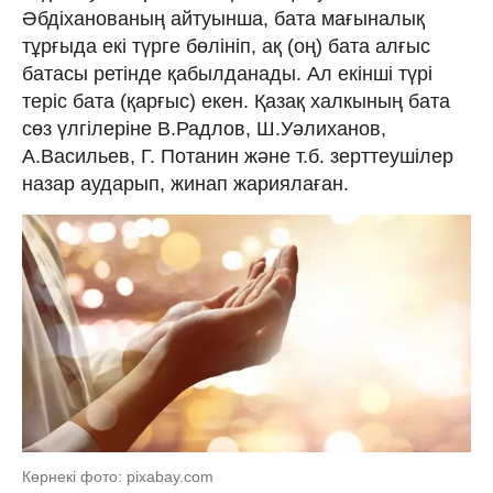
Әбдіханованың айтуынша, бата мағыналық
тұрғыда екі түрге бөлініп, ақ (оң) бата алғыс
батасы ретінде қабылданады. Ал екінші түрі
теріс бата (қарғыс) екен. Қазақ халкының бата
сөз үлгілеріне В.Радлов, Ш.Уәлиханов,
А.Васильев, Г. Потанин және т.б. зерттеушілер
назар аударып, жинап жариялаған.
Көрнекі фото: pixabay.com