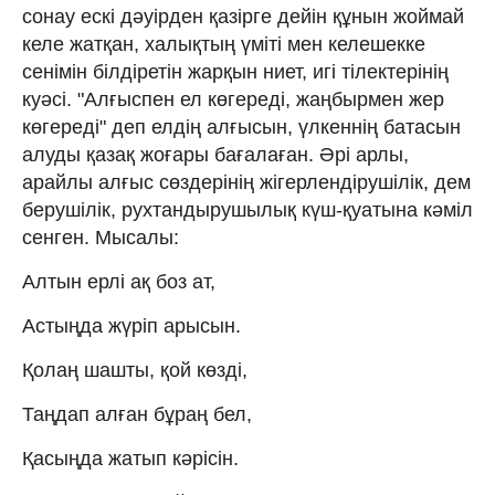
сонау ескі дәуірден қазірге дейін құнын жоймай
келе жатқан, халықтың үміті мен келешекке
сенімін білдіретін жарқын ниет, игі тілектерінің
куәсі. "Алғыспен ел көгереді, жаңбырмен жер
көгереді" деп елдің алғысын, үлкеннің батасын
алуды қазақ жоғары бағалаған. Әрі арлы,
арайлы алғыс сөздерінің жігерлендірушілік, дем
берушілік, рухтандырушылық күш-қуатына кәміл
сенген. Мысалы:
Алтын ерлі ақ боз ат,
Астыңда жүріп арысын.
Қолаң шашты, қой көзді,
Таңдап алған бұраң бел,
Қасыңда жатып кәрісін.