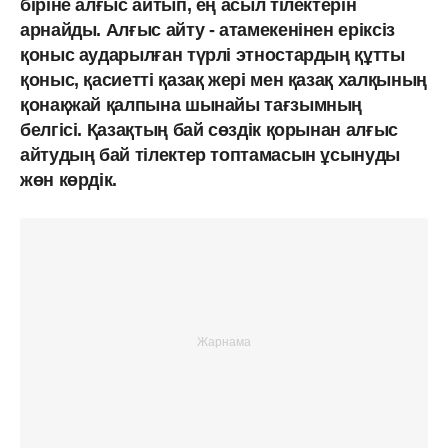
біріне алғыс айтып, ең асыл тілектерін
арнайды. Алғыс айту - атамекенінен еріксіз
қоныс аударылған түрлі этностардың құтты
қоныс, қасиетті қазақ жері мен қазақ халқының
қонақжай қалпына шынайы тағзымның
белгісі. Қазақтың бай сөздік қорынан алғыс
айтудың бай тілектер топтамасын ұсынуды
жөн көрдік.