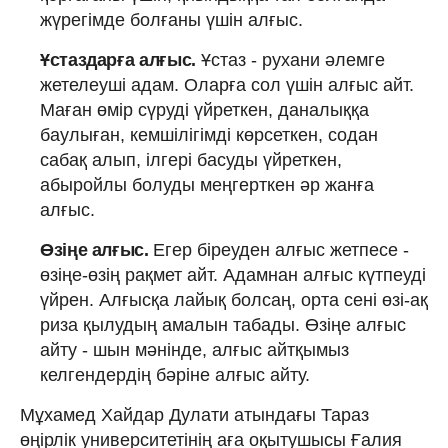
жүрегімде болғаны үшін алғыс.
Ұстаздарға алғыс.
Ұстаз ‑ рухани әлемге
жетелеуші адам. Оларға сол үшін алғыс айт.
Маған өмір сүруді үйреткен, даналыққа
баулыған, кемшілігімді көрсеткен, содан
сабақ алып, ілгері басуды үйреткен,
абыройлы болуды меңгерткен әр жанға
алғыс.
Өзіңе алғыс.
Егер біреуден алғыс жетпесе ‑
өзіңе-өзің рақмет айт. Адамнан алғыс күтпеуді
үйрен. Алғысқа лайық болсаң, орта сені өзі‑ақ
риза қылудың амалын табады. Өзіңе алғыс
айту - шын мәнінде, алғыс айтқымыз
келгендердің бәріне алғыс айту.
Мұхамед Хайдар Дулати атындағы Тараз
өңірлік университетінің аға оқытушысы Ғалия