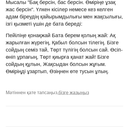
Мысалы "Бақ берсiн, бас берсiн. Өмiрiңе ұзақ
жас берсiн". Үлкен кiсiлер немесе кез келген
адам бiреудiң қайырымдылығы мен жақсылығы,
iзгi қызметi үшiн де бата бередi:
Пейіліңе қонақжай Бата берем қолың жай: Ақ
жарылған жүрегің, Қабыл болсын тілегің. Бізге
сойдың семіз тай, Төрт түлігің болсын сай. Өсіп-
өніп ұрпағың, Төрт қиырға қанат жай! Бізге
сойдың құлын, Жақсыдан болсын жұғым.
Өміріңді ұзартып, Өзіңнен өте тусын ұлың.
Мәтіннен қате тапсаңыз,
бізге жазыңыз