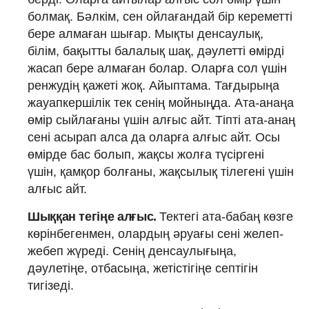
болмақ. Бәлкім, сен ойлағандай бір кереметті
бере алмаған шығар. Мықты денсаулық,
білім, бақытты балалық шақ, дәулетті өмірді
жасап бере алмаған болар. Оларға сол үшін
ренжудің қажеті жоқ. Айыптама. Тағдырыңа
жауапкершілік тек сенің мойныңда. Ата-анаңа
өмір сыйлағаны үшін алғыс айт. Тіпті ата-анаң
сені асырап алса да оларға алғыс айт. Осы
өмірде бас болып, жақсы жолға түсіргені
үшін, қамқор болғаны, жақсылық тілегені үшін
алғыс айт.
Шыққан тегіңе алғыс.
Тектегі ата-бабаң көзге
көрінбегенмен, олардың әруағы сені желеп-
жебеп жүреді. Сенің денсаулығыңа,
дәулетіңе, отбасыңа, жетістігіңе септігін
тигізеді.