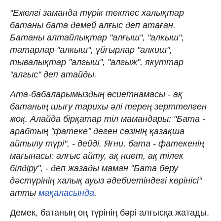
"Ежелгі заманда түрік тектес халықтар
батаны бата демей алғыс деп атаған.
Батаны алтайлықтар "алғыш", "алкыш",
татарлар "алкыш", ұйғырлар "алкиш",
тывалықтар "алгыш", "алгыж", якуттар
"алгыс" деп атайды.
Ата-бабаларымыздың өсиетнамасы - ақ
батаның шығу тарихы әлі терең зерттелген
жоқ. Алайда бірқатар тіл мамандары: "Бата -
арабтың "фатеке" деген сөзінің қазақша
айтылу түрі", - дейді. Яғни, бата - фатекенің
мағынасы: алғыс айту, ақ ниет, ақ тілек
білдіру", - деп жазады маман "Бата беру
дәстүрінің халық ауыз әдебиетіндегі көрінісі"
атты
мақаласында
.
Демек, батаның оң түрінің бәрі алғысқа жатады.