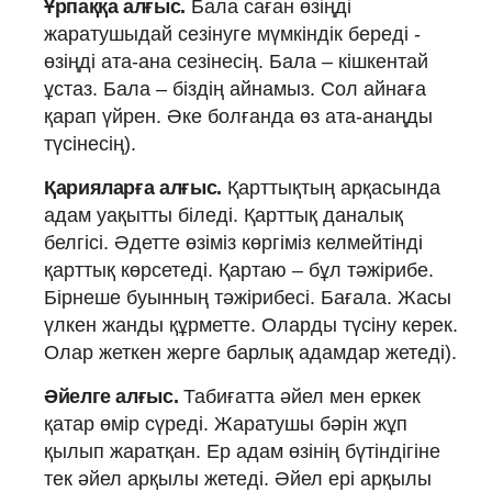
Ұрпаққа алғыс.
Бала саған өзіңді
жаратушыдай сезінуге мүмкіндік береді ‑
өзіңді ата-ана сезінесің. Бала – кішкентай
ұстаз. Бала – біздің айнамыз. Сол айнаға
қарап үйрен. Әке болғанда өз ата-анаңды
түсінесің).
Қарияларға алғыс.
Қарттықтың арқасында
адам уақытты біледі. Қарттық даналық
белгісі. Әдетте өзіміз көргіміз келмейтінді
қарттық көрсетеді. Қартаю – бұл тәжірибе.
Бірнеше буынның тәжірибесі. Бағала. Жасы
үлкен жанды құрметте. Оларды түсіну керек.
Олар жеткен жерге барлық адамдар жетеді).
Әйелге алғыс.
Табиғатта әйел мен еркек
қатар өмір сүреді. Жаратушы бәрін жұп
қылып жаратқан. Ер адам өзінің бүтіндігіне
тек әйел арқылы жетеді. Әйел ері арқылы