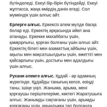
бүтінделеді. Екеуі бір-бірін бүтіндейді. Екеуі
жұптасса, жаңа өмірдің дәнін егеді. Сол
мүмкіндік үшін алғыс айт.
Ерлерге алғыс.
Еркексіз әлем мүлде басқа
болар еді. Еркектің арқасында әйел ана
атанады. Еркекке махаббаты үшін,
қамқорлығы, қорған болғаны үшін алғыс айт.
Еркектің білегі мен азаматтық айбыны үшін,
ақылы мен мақсатшылдығы үшін, өжеттігі мен
қайсарлығы үшін, достығы мен адалдығы
үшін алғыс.
Рухани әлемге алғыс
. Құдай - әр адамның
жүрегінде. Құдайды танығың келсе, өзіңді
таны, ішіңе үңіл. Жаныма, арыма, мені
қорғаушы періштелеріме, көктегі Жаратушыға
алғыс. Жанымды сақтағаны үшін, арымды
қорғағаны үшін, қиындыққа тап болғанда