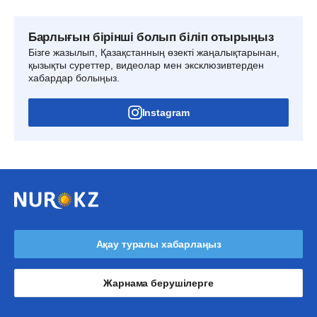
Барлығын бірінші болып біліп отырыңыз
Бізге жазылып, Қазақстанның өзекті жаңалықтарынан,
қызықты суреттер, видеолар мен эксклюзивтерден
хабардар болыңыз.
Instagram
Ақау туралы хабарлаңыз
Жарнама берушілерге