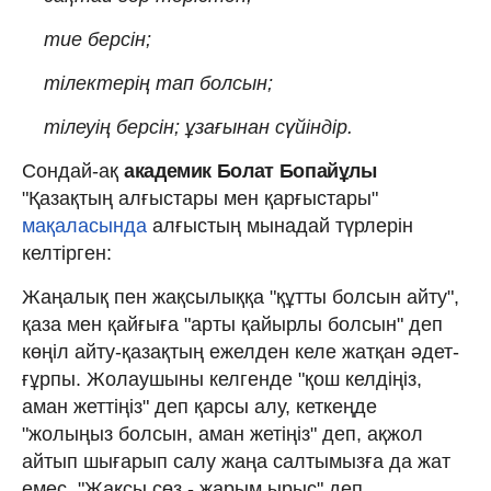
тие берсін;
тілектерің тап болсын;
тілеуің берсін; ұзағынан сүйіндір.
Сондай-ақ
академик Болат Бопайұлы
"Қазақтың алғыстары мен қарғыстары"
мақаласында
алғыстың мынадай түрлерін
келтірген:
Жаңалық пен жақсылыққа "құтты болсын айту",
қаза мен қайғыға "арты қайырлы болсын" деп
көңіл айту-қазақтың ежелден келе жатқан әдет-
ғұрпы. Жолаушыны келгенде "қош келдіңіз,
аман жеттіңіз" деп қарсы алу, кеткеңде
"жолыңыз болсын, аман жетіңіз" деп, ақжол
айтып шығарып салу жаңа салтымызға да жат
емес. "Жақсы сөз - жарым ырыс" деп,