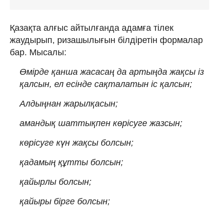
Қазақта алғыс айтылғанда адамға тілек
жаудырып, ризашылығын білдіретін формалар
бар. Мысалы:
Өмірде қанша жасасаң да артыңда жақсы із
қалсын, ел есінде сақталатын іс қалсын;
Алдыңнан жарылқасын;
амандық шаттықпен көрісуге жазсын;
көрісуге күн жақсы болсын;
қадамың құтты болсын;
қайырлы болсын;
қайыры бірге болсын;