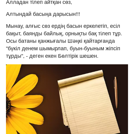
Алладан тілеп айтқан сөз,
Алтындай басыңа дарысын!!!
Мынау, алғыс сөз ердің басын еркелетіп, есіл
бақыт, баянды байлық, орнықты бақ тілеп тұр.
Осы батаны қанжығалы Шәңкі қайтарғанда
"бүкіл денем шымырлап, буын-буыным жіпсіп
тұрды", - деген екен Бөлтірік шешен.