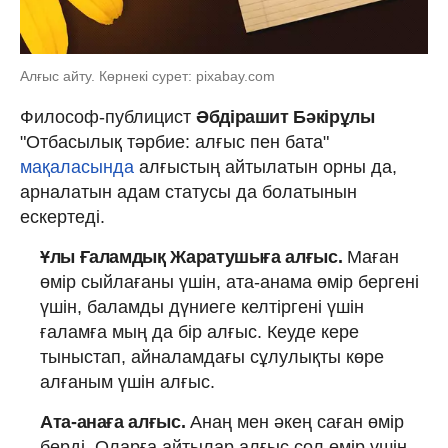
Алғыс айту. Көрнекі сурет: pixabay.com
Философ‑публицист
Әбдірашит Бәкірұлы
"Отбасылық тәрбие: алғыс пен бата"
мақаласында
алғыстың айтылатын орны да,
арналатын адам статусы да болатынын
ескертеді.
Ұлы Ғаламдық Жаратушыға алғыс.
Маған
өмір сыйлағаны үшін, ата-анама өмір бергені
үшін, баламды дүниеге келтіргені үшін
ғаламға мың да бір алғыс. Кеуде кере
тыныстап, айналамдағы сұлулықты көре
алғаным үшін алғыс.
Ата-анаға алғыс.
Анаң мен әкең саған өмір
берді. Оларға айтылар алғыс сол өмір үшін