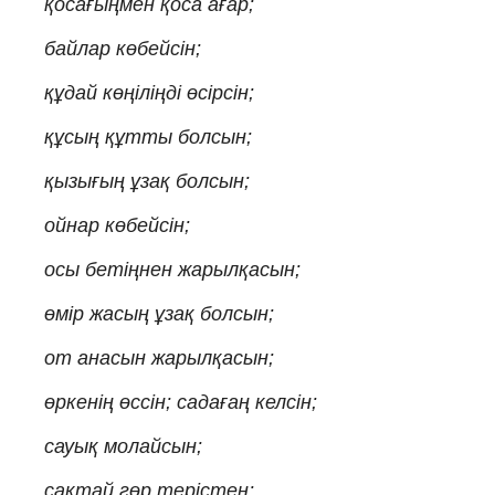
қосағыңмен қоса ағар;
байлар көбейсін;
құдай көңіліңді өсірсін;
құсың құтты болсын;
қызығың ұзақ болсын;
ойнар көбейсін;
осы бетіңнен жарылқасын;
өмір жасың ұзақ болсын;
от анасын жарылқасын;
өркенің өссін; садағаң келсін;
сауық молайсын;
сақтай гөр терістен;