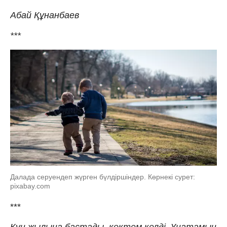
Абай Құнанбаев
***
Далада серуендеп жүрген бүлдіршіндер. Көрнекі сурет:
pixabay.com
***