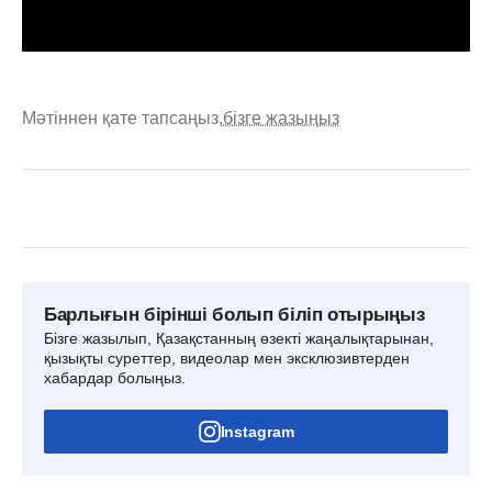
Мәтіннен қате тапсаңыз,
бізге жазыңыз
Барлығын бірінші болып біліп отырыңыз
Бізге жазылып, Қазақстанның өзекті жаңалықтарынан,
қызықты суреттер, видеолар мен эксклюзивтерден
хабардар болыңыз.
Instagram