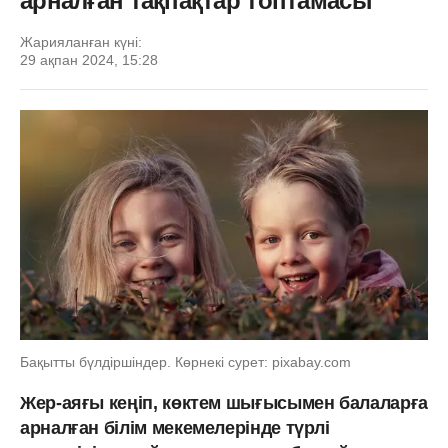
арналған тақпақтар топтамасы
Жарияланған күні:
29 ақпан 2024, 15:28
Бақытты бүлдіршіндер. Көрнекі сурет: pixabay.com
Жер-аяғы кеңіп, көктем шығысымен балаларға
арналған білім мекемелерінде түрлі