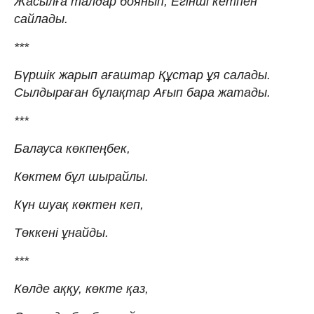
Жасылға талдар боянып, Егінші кетпен
сайлады.
***
Бүршік жарып ағаштар Құстар ұя салады.
Сылдыраған бұлақтар Ағып бара жатады.
***
Балауса көкпеңбек,
Көктем бұл шырайлы.
Күн шуақ көктен кеп,
Төккені ұнайды.
***
Көлде аққу, көкте қаз,