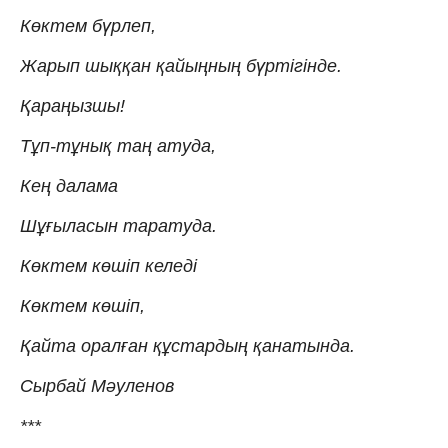
Көктем бүрлеп,
Жарып шыққан қайыңның бүртігінде.
Қараңызшы!
Тұп-тұнық таң атуда,
Кең далама
Шұғыласын таратуда.
Көктем көшіп келеді
Көктем көшіп,
Қайта оралған құстардың қанатында.
Сырбай Мәуленов
***