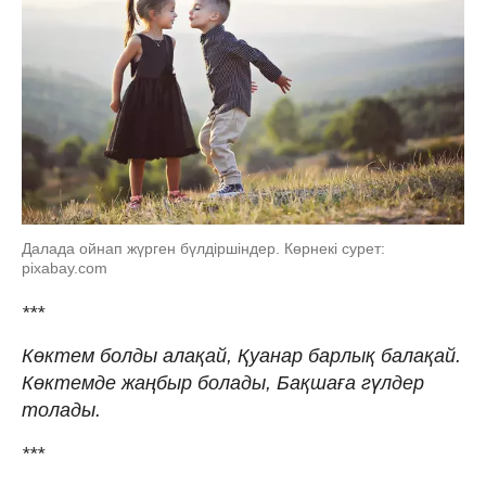
Далада ойнап жүрген бүлдіршіндер. Көрнекі сурет:
pixabay.com
***
Көктем болды алақай, Қуанар барлық балақай.
Көктемде жаңбыр болады, Бақшаға гүлдер
толады.
***