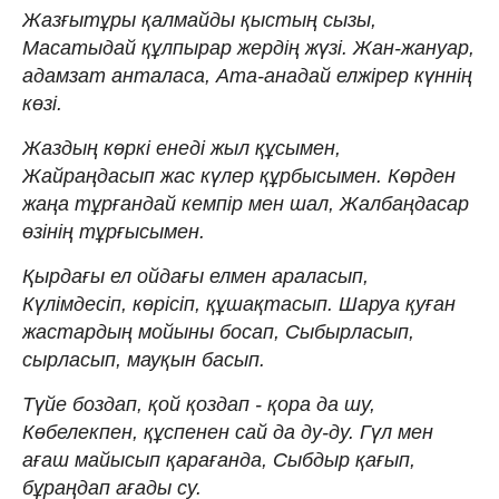
Жазғытұры қалмайды қыстың сызы,
Масатыдай құлпырар жердің жүзі. Жан-жануар,
адамзат анталаса, Ата-анадай елжірер күннің
көзі.
Жаздың көркі енеді жыл құсымен,
Жайраңдасып жас күлер құрбысымен. Көрден
жаңа тұрғандай кемпір мен шал, Жалбаңдасар
өзінің тұрғысымен.
Қырдағы ел ойдағы елмен араласып,
Күлімдесіп, көрісіп, құшақтасып. Шаруа қуған
жастардың мойыны босап, Сыбырласып,
сырласып, мауқын басып.
Түйе боздап, қой қоздап - қора да шу,
Көбелекпен, құспенен сай да ду-ду. Гүл мен
ағаш майысып қарағанда, Сыбдыр қағып,
бұраңдап ағады су.