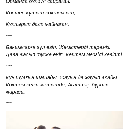
Орманда бұлбұл сайраған.
Көптен күткен көктем кеп,
Құлпырып дала жайнаған.
***
Бақшаларға гүл егіп, Жемістерді тереміз.
Дала жасыл түске еніп, Көктем мезгілі келіпті.
***
Кун шуағын шашады, Жауын да жауып алады.
Көктем келіп жеткенде, Ағаштар бүршік
жарады.
***