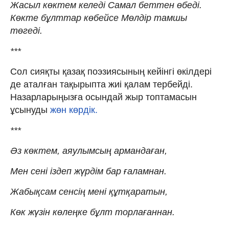
Жасыл көктем келеді Самал беттен өбеді.
Көкте бұлттар көбейсе Мөлдір тамшы
төгеді.
***
Сол сияқты қазақ поэзиясының кейінгі өкілдері
де аталған тақырыпта жиі қалам тербейді.
Назарларыңызға осындай жыр топтамасын
ұсынуды
жөн көрдік.
***
Әз көктем, аяулымсың армандаған,
Мен сені іздеп жүрдім бар ғаламнан.
Жабықсам сенсің мені құтқаратын,
Көк жүзін көлеңке бұлт торлағаннан.