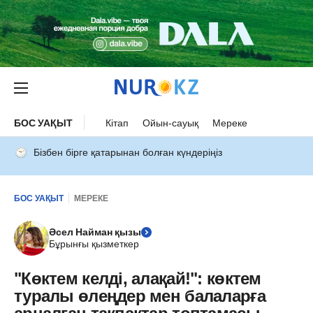
БОС УАҚЫТ
Кітап
Ойын-сауық
Мереке
Бізбен бірге қатарынан болған күндеріңіз
БОС УАҚЫТ
МЕРЕКЕ
Әсел Найман қызы
Бұрынғы қызметкер
"Көктем келді, алақай!": көктем
туралы өлеңдер мен балаларға