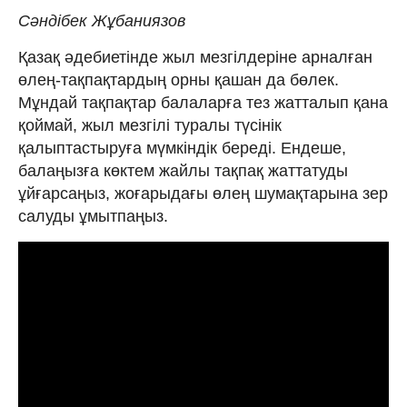
Сәндібек Жұбаниязов
Қазақ әдебиетінде жыл мезгілдеріне арналған
өлең-тақпақтардың орны қашан да бөлек.
Мұндай тақпақтар балаларға тез жатталып қана
қоймай, жыл мезгілі туралы түсінік
қалыптастыруға мүмкіндік береді. Ендеше,
балаңызға көктем жайлы тақпақ жаттатуды
ұйғарсаңыз, жоғарыдағы өлең шумақтарына зер
салуды ұмытпаңыз.