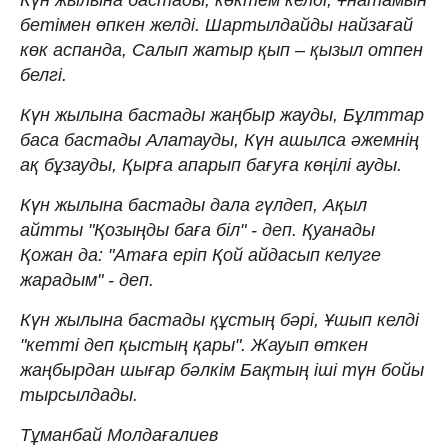
Күн жылына бастады, көктем келді, Ұнатамын
бетімен өпкен желді. Шартылдайды найзағай
көк аспанда, Салып жатыр қып – қызыл отпен
белгі.
Күн жылына бастады жаңбыр жауды, Бұлттар
баса бастады Алатауды, Күн ашылса әжемнің
ақ бұзауды, Қырға апарып бағуға көңілі ауды.
Күн жылына бастады дала гүлдеп, Ақыл
айтты "Қозыңды баға біл" - деп. Қуанады
Қожан да: "Атаға еріп Қой айдасып келуге
жарадым" - деп.
Күн жылына бастады құстың бәрі, Ұшып келді
"кетті деп қыстың қары". Жауып өткен
жаңбырдан шығар бәлкім Бақтың іші түн бойы
тырсылдады.
Тұманбай Молдағалиев