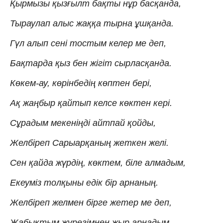
Қырмызы қызғылт бақты нұр басқанда,
Тыраулап алыс жаққа тырна ұшқанда.
Гүл алып сені тостым келер ме деп,
Бақтарда қыз бен жігіт сырласқанда.
Көкем-ау, көрінбедің көптен бері,
Ақ жаңбыр қайтып келсе көктен кері.
Сұрадым мекеніңді айтпай қойды,
Желбіреп Сарыарқаның жеткен желі.
Сен қайда жүрдің, көктем, біле алмадым,
Екеуміз толқыны едік бір арнаның.
Желбіреп желмен бірге жетер ме деп,
Жабықтым жүрегімнен жыр арнадым.