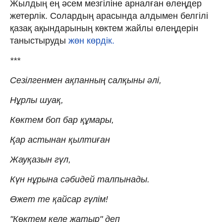
Жылдың ең әсем мезгіліне арналған өлеңдер
жетерлік. Солардың арасында алдымен белгілі
қазақ ақындарының көктем жайлы өлеңдерін
таныстыруды
жөн көрдік.
***
Сезілгенмен ақпанның салқыны әлі,
Нұрлы шуақ,
Көктем боп бар құмары,
Қар астынан қылтиған
Жауқазын гүл,
Күн нұрына сәбидей талпынады.
Өжет те қайсар гүлім!
"Көктем келе жатыр" деп