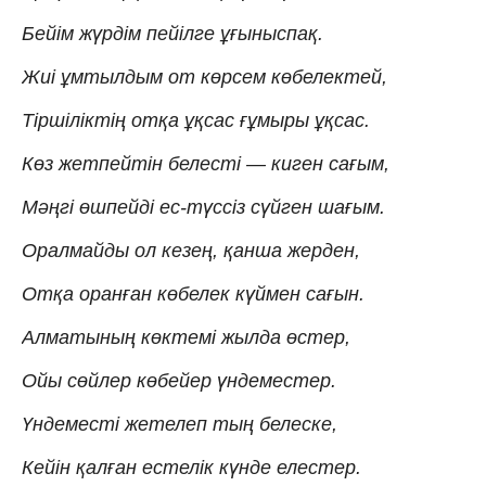
Бейім жүрдім пейілге ұғыныспақ.
Жиі ұмтылдым от көрсем көбелектей,
Тіршіліктің отқа ұқсас ғұмыры ұқсас.
Көз жетпейтін белесті — киген сағым,
Мәңгі өшпейді ес-түссіз сүйген шағым.
Оралмайды ол кезең, қанша жерден,
Отқа оранған көбелек күймен сағын.
Алматының көктемі жылда өстер,
Ойы сөйлер көбейер үндеместер.
Үндеместі жетелеп тың белеске,
Кейін қалған естелік күнде елестер.