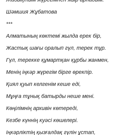
Шәмшия Жұбатова
***
Алматының көктемі жылда ерек бір,
Жастық шағы оралып гүл, терек тұр.
Гүл, терекке құмартқан құрбы жанмен,
Менің іңкәр жүрегім бірге өрекпір.
Қиял қуып келгенім кеше еді,
Мұңға тұнық батырды неше мені.
Көңілімнің архивін көтереді,
Кезбе күннің куәсі көшелері.
Іңкәрліктің қызғалдақ гүлін ұстап,