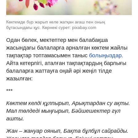
Көктемде бүр жарып келе жатқан ағаш пен оның
бұтасындағы құс. Көрнекі сурет: pixabay.com
Одан бөлек, мектептер мен балабақша
жасындағы балаларға арналған көктем жайлы
тақпақтар топтамасымен таныс
болыңыздар.
Айта кетерлігі, аталған тақпақтардың барлығы
балаларға жаттауға оңай әрі жеңіл тілде
жазылған:
***
Көктем келді құлпырып, Арықтардан су ақты.
Мал төлдеді мыңғырып, Бәйшешектер гүл
ашты.
Жан – жануар оянып, Бақта бұлбұл сайрайды.