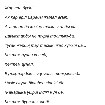
Жар сал бүгін!
Ақ қар еріп барады жылап ағып,
Ағаштар да көзіне тамшы алды кіл...
Дауыстарды не түрлі толтыруда,
Туған жердің тау-тасын, жал құмын да...
Көктем аунап келеді,
Көктем аунап,
Бұлақтардың сыңғырлы толқынында.
Нәзік сәуле дірілдеп кірпігінде,
Жанарына үйірді күлкі Күн де.
Көктем бүрлеп келеді,