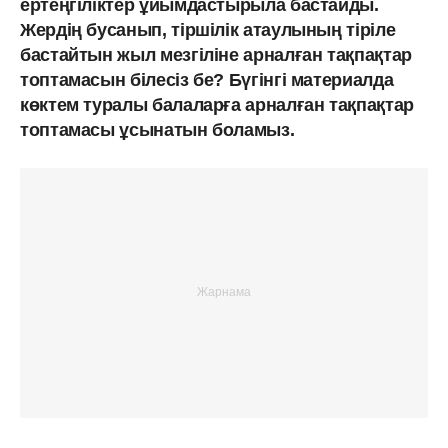
ертеңгіліктер ұйымдастырыла бастайды.
Жердің бусанып, тіршілік атаулының тіріле
бастайтын жыл мезгіліне арналған тақпақтар
топтамасын білесіз бе? Бүгінгі материалда
көктем туралы балаларға арналған тақпақтар
топтамасы ұсынатын боламыз.