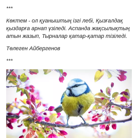
***
Көктем - ол қуаныштың ізгі лебі, Қызғалдақ
қыздарға арнап үзіледі. Аспанда жақсылықтың
атын жазып, Тырналар қатар-қатар тізіледі.
Төлеген Айбергенов
***