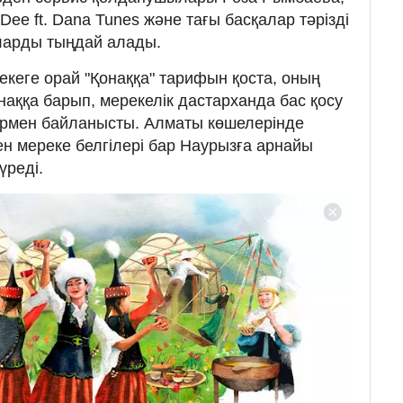
'Dee ft. Dana Tunes және тағы басқалар тәрізді
ларды тыңдай алады.
екеге орай "Қонаққа" тарифын қоста, оның
аққа барып, мерекелік дастарханда бас қосу
түрмен байланысты. Алматы көшелерінде
ен мереке белгілері бар Наурызға арнайы
үреді.