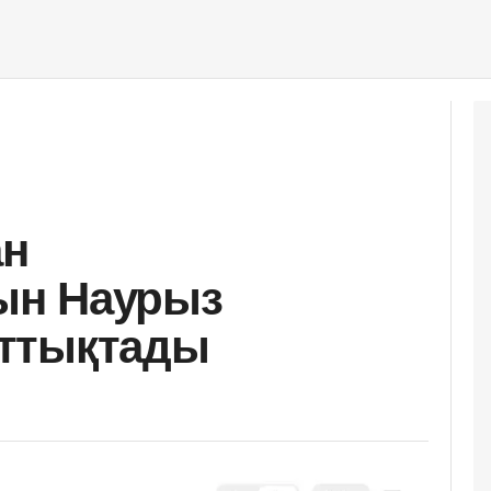
ан
ын Наурыз
ттықтады