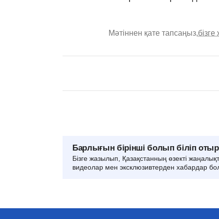
Мәтіннен қате тапсаңыз,
бізге
Барлығын бірінші болып біліп оты
Бізге жазылып, Қазақстанның өзекті жаңалық
видеолар мен эксклюзивтерден хабардар бо