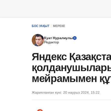
БОС УАҚЫТ
МЕРЕКЕ
Куат Нуралиулы
Редактор
Яндекс Қазақст
қолданушылар
мейрамымен құ
Жарияланған күні:
20 наурыз 2024, 15:22