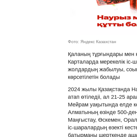
Фото: Яндекс Казахстан
Қаланың тұрғындары мен 
Карталарда мерекелік іс-
жолдардың жабылуы, соын
көрсетілетін болады
2024 жылы Қазақстанда Н
атап өтіледіі, ал 21-25 а
Мейрам уақытында елде кө
Алматының өзінде 500-ден
Маңғыстау, Өскемен, Орал
іс-шаралардың өзекті кес
батырманы шерткенде аш