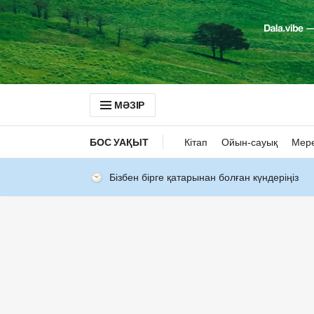
МӘЗІР
БОС УАҚЫТ
Кітап
Ойын-сауық
Мер
Бізбен бірге қатарынан болған күндеріңіз