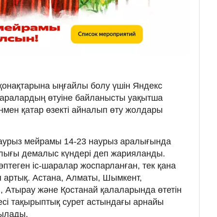
қонақтарына ыңғайлы болу үшін Яндекс
шаралардың өтуіне байланысты уақытша
мен қатар өзекті айналып өту жолдары
аурыз мейрамы 14-23 наурыз аралығында
ралығы демалыс күндері деп жарияланды.
птеген іс-шаралар жоспарланған, тек қана
 артық. Астана, Алматы, Шымкент,
, Атырау және Қостанай қалаларында өтетін
тесі тақырыптық сурет астындағы арнайы
ылады.