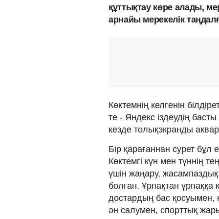
құттықтау көре алады, мер
арнайы мерекелік таңдал
Көктемнің келгенін білдір
те - Яндекс іздеудің баст
кезде толықэкранды аква
Бір қарағаннан сурет бұл 
Көктемгі күн мен түннің т
үшін жаңару, жасампаздық
болған. Ұрпақтан ұрпаққа 
достардың бас қосуымен, к
ән салумен, спорттық жар