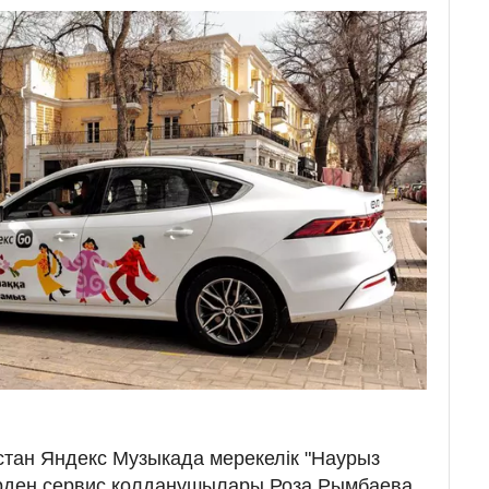
стан Яндекс Музыкада мерекелік "Наурыз
рден сервис қолданушылары Роза Рымбаева,