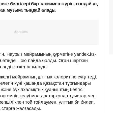
еке белгілері бар таксимен жүріп, сондай-ақ
ған музыка тыңдай алады.
етін, Наурыз мейрамының құрметіне yandex.kz-
ы бетінде – ою пайда болды. Оған шерткен
рельді сюжет ашылады.
ежелгі мейрамның ұлттық колоритіне сүңгітеді.
еңелетін күні қашанда Қазақстан тұрғындары
 және бүкілхалықтық қуаныштың белгісі
көктемнің келуі мол дастарханда туыстар мен
өпшілікпен той тойлаумен, ұлттық би билеп,
ыстарға жалғасады.