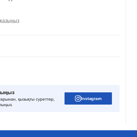
 жазыңыз
рыңыз
Instagram
тарынан, қызықты суреттер,
лыңыз.