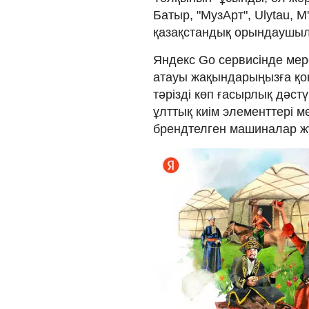
Батыр, "МузАрт", Ulytau, M
қазақстандық орындаушы
Яндекс Go сервисінде мер
атауы жақындарыңызға қон
тәрізді көп ғасырлық дәс
ұлттық киім элементтері м
брендтелген машиналар ж