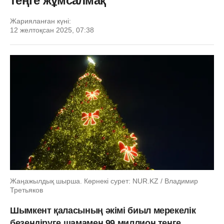
теңге жұмсалмақ
Жарияланған күні:
12 желтоқсан 2025, 07:38
Жаңажылдық шырша. Көрнекі сурет: NUR.KZ / Владимир
Третьяков
Шымкент қаласының әкімі биыл мерекелік
безендіруге шамамен 99 миллион теңге