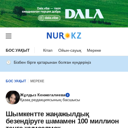
БОС УАҚЫТ
Кітап
Ойын-сауық
Мереке
Бізбен бірге қатарынан болған күндеріңіз
БОС УАҚЫТ
МЕРЕКЕ
Жұлдыз Кенжегалиева
Қазақ редакциясының басшысы
Шымкентте жаңажылдық
безендіруге шамамен 100 миллион