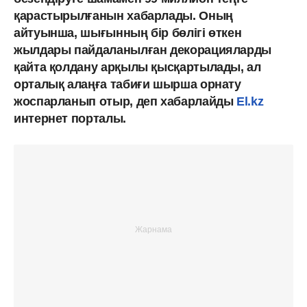
қарастырылғанын хабарлады. Оның
айтуынша, шығынның бір бөлігі өткен
жылдары пайдаланылған декорацияларды
қайта қолдану арқылы қысқартылады, ал
орталық алаңға табиғи шырша орнату
жоспарланып отыр, деп хабарлайды
El.kz
интернет порталы.