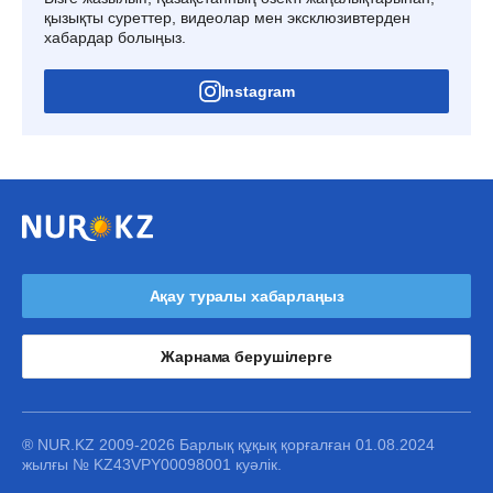
қызықты суреттер, видеолар мен эксклюзивтерден
хабардар болыңыз.
Instagram
Ақау туралы хабарлаңыз
Жарнама берушілерге
® NUR.KZ 2009-2026 Барлық құқық қорғалған 01.08.2024
жылғы № KZ43VPY00098001 куәлік.