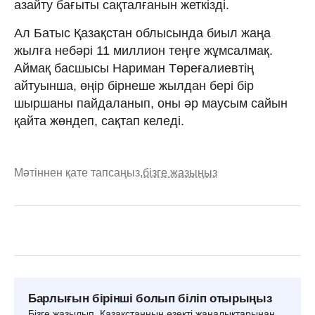
азайту бағыты сақталғанын жеткізді.
Ал Батыс Қазақстан облысында биыл жаңа
жылға небәрі 11 миллион теңге жұмсалмақ.
Аймақ басшысы Нариман Төреғалиевтің
айтуынша, өңір бірнеше жылдан бері бір
шыршаны пайдаланып, оны әр маусым сайын
қайта жөндеп, сақтап келеді.
Мәтіннен қате тапсаңыз,
бізге жазыңыз
Барлығын бірінші болып біліп отырыңыз
Бізге жазылып, Қазақстанның өзекті жаңалықтарынан,