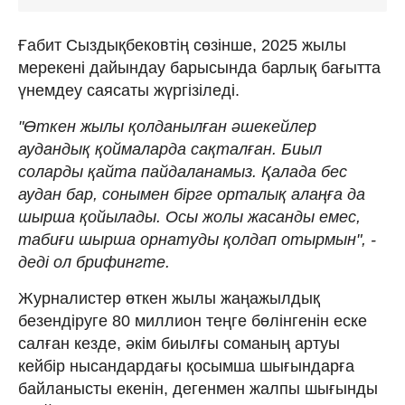
Ғабит Сыздықбековтің сөзінше, 2025 жылы
мерекені дайындау барысында барлық бағытта
үнемдеу саясаты жүргізіледі.
"Өткен жылы қолданылған әшекейлер
аудандық қоймаларда сақталған. Биыл
соларды қайта пайдаланамыз. Қалада бес
аудан бар, сонымен бірге орталық алаңға да
шырша қойылады. Осы жолы жасанды емес,
табиғи шырша орнатуды қолдап отырмын", -
деді ол брифингте.
Журналистер өткен жылы жаңажылдық
безендіруге 80 миллион теңге бөлінгенін еске
салған кезде, әкім биылғы соманың артуы
кейбір нысандардағы қосымша шығындарға
байланысты екенін, дегенмен жалпы шығынды