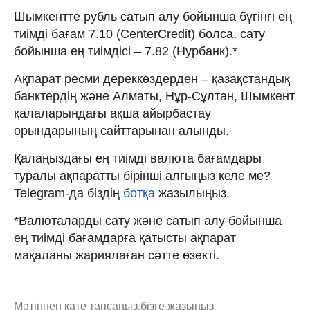
Шымкентте рубль сатып алу бойынша бүгінгі ең
тиімді бағам 7.10 (CenterCredit) болса, сату
бойынша ең тиімдісі – 7.82 (Нурбанк).*
Ақпарат ресми дереккөздерден – қазақстандық
банктердің және Алматы, Нұр-Сұлтан, Шымкент
қалаларындағы ақша айырбастау
орындарының сайттарынан алынды.
Қалаңыздағы ең тиімді валюта бағамдары
туралы ақпаратты бірінші алғыңыз келе ме?
Telegram-да біздің
ботқа
жазылыңыз.
*Валюталарды сату және сатып алу бойынша
ең тиімді бағамдарға қатысты ақпарат
мақаланы жариялаған сәтте өзекті.
Мәтіннен қате тапсаңыз,
бізге жазыңыз