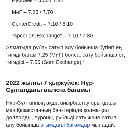
Нурбанк – 5.00 / 7.82
МиГ – 7.25 / 7.70
CenterCredit – 7.10 / 8.10
"Арсенал-Exchange" – 7.10 / 7.80
Алматыда рубль сатып алу бойынша бүгінгі ең
тиімді бағам 7.25 (МиГ) болса, сату бойынша ең
тиімдісі – 7.55 (Som Exchange).*
2022 жылғы 7 қыркүйек: Нұр-
Сұлтандағы валюта бағамы
Нұр-Сұлтанның ақша айырбастау орындары
мен Қазақстанның банктерінде қолма-қол
долларды, еуроны, рубльді сату және сатып
алу бойынша
ағымдағы бағамдар
мынадай: