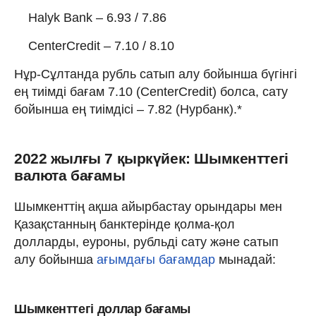
Halyk Bank – 6.93 / 7.86
CenterCredit – 7.10 / 8.10
Нұр-Сұлтанда рубль сатып алу бойынша бүгінгі
ең тиімді бағам 7.10 (CenterCredit) болса, сату
бойынша ең тиімдісі – 7.82 (Нурбанк).*
2022 жылғы 7 қыркүйек: Шымкенттегі
валюта бағамы
Шымкенттің ақша айырбастау орындары мен
Қазақстанның банктерінде қолма-қол
долларды, еуроны, рубльді сату және сатып
алу бойынша
ағымдағы бағамдар
мынадай:
Шымкенттегі доллар бағамы