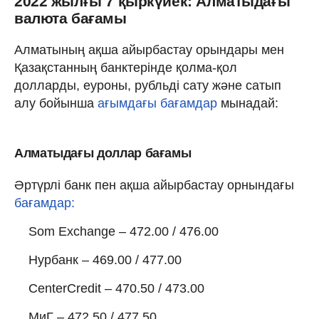
2022 жылғы 7 қыркүйек: Алматыдағы
валюта бағамы
Алматының ақша айырбастау орындары мен
Қазақстанның банктерінде қолма-қол
долларды, еуроны, рубльді сату және сатып
алу бойынша
ағымдағы бағамдар
мынадай:
Алматыдағы доллар бағамы
Әртүрлі банк пен ақша айырбастау орнындағы
бағамдар:
Som Exchange – 472.00 / 476.00
Нурбанк – 469.00 / 477.00
CenterCredit – 470.50 / 473.00
МиГ – 472.50 / 477.50