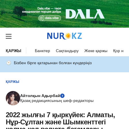
ҚАРЖЫ
Банктер
Сақтандыру
Жеке қаржы
Қор нар
Бізбен бірге қатарынан болған күндеріңіз
ҚАРЖЫ
Айтолқын Адырбай
Қазақ редакциясының шеф-редакторы
2022 жылғы 7 қыркүйек: Алматы,
Нұр-Сұлтан және Шымкенттегі