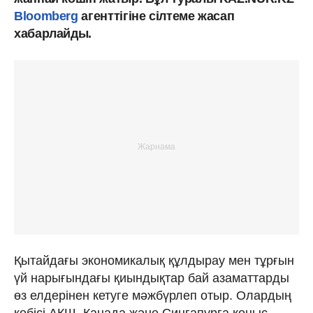
Bloomberg
агенттігіне сілтеме жасап
хабарлайды.
Қытайдағы экономикалық құлдырау мен тұрғын
үй нарығындағы қиындықтар бай азаматтарды
өз елдерінен кетуге мәжбүрлеп отыр. Олардың
көбісі АҚШ, Канада және Сингапурға қоныс