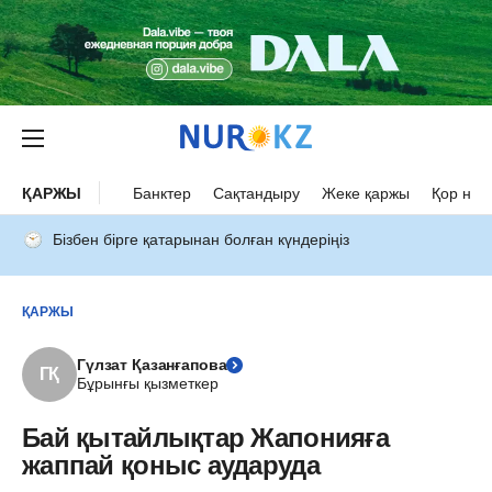
ҚАРЖЫ
Банктер
Сақтандыру
Жеке қаржы
Қор нар
Бізбен бірге қатарынан болған күндеріңіз
ҚАРЖЫ
Гүлзат Қазанғапова
ГҚ
Бұрынғы қызметкер
Бай қытайлықтар Жапонияға
жаппай қоныс аударуда