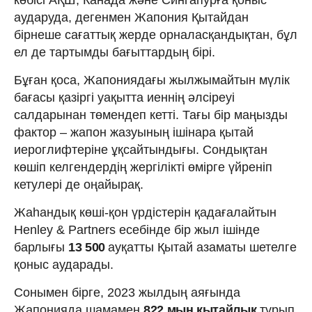
аударуда, дегенмен Жапония Қытайдан
бірнеше сағаттық жерде орналасқандықтан, бұл
ел де тартымды бағыттардың бірі.
Бұған қоса, Жапониядағы жылжымайтын мүлік
бағасы қазіргі уақытта иеннің әлсіреуі
салдарынан төмендеп кетті. Тағы бір маңызды
фактор – жапон жазуының ішінара қытай
иероглифтеріне ұқсайтындығы. Сондықтан
көшіп келгендердің жергілікті өмірге үйреніп
кетулері де оңайырақ.
Жаһандық көші-қон үрдістерін қадағалайтын
Henley & Partners есебінде бір жыл ішінде
барлығы
13 500
ауқатты Қытай азаматы шетелге
қоныс аударады.
Сонымен бірге, 2023 жылдың аяғында
Жапонияда шамамен
822 мың қытайлық
тұрып