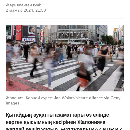
Жарияланған күні:
2 мамыр 2024, 21:58
Жапония. Көрнекі сурет: Jan Woitas/picture alliance via Getty
Images
Қытайдың ауқатты азаматтары өз елінде
көрген қысымның кесірінен Жапонияға
жаппай көшіп жатыр. Бұл туралы KAZ.NUR.KZ