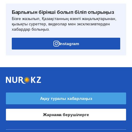
Барлығын бірінші болып біліп отырыңыз
Бізге жазылып, Қазақстанның өзекті жаңалықтарынан,
қызықты суреттер, видеолар мен эксклюзивтерден
хабардар болыңыз.
Instagram
Ақау туралы хабарлаңыз
Жарнама берушілерге