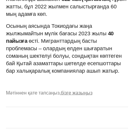
жатты, бұл 2022 жылмен салыстырғанда 60
мың адамға көп.
Осының аясында Токиодағы жаңа
жылжымайтын мүлік бағасы 2023 жылы
40
пайызға
өсті. Мигранттардың басты
проблемасы – олардың елден шығаратын
соманың шектелуі болуы, сондықтан көптеген
бай Қытай азаматтары шетелде есепшоттары
бар халықаралық компаниялар ашып жатыр.
Мәтіннен қате тапсаңыз,
бізге жазыңыз