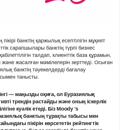
пікірі банктің қаржылық есептілігін мұқият
нттік сарапшылары банктің түрлі бизнес
қабілеттілігін талдап, клиенттік база құрамын,
н және жасалған мәмілелерін зерттеді. Осыған
ялық банктің тәуекелдерді бағалау
исымен танысты.
тінгі — маңызды оқиға, ол Еуразиялық
ивті трендін растайды және оның іскерлік
лігіне куәлік етеді. Біз Moody 's
азиялық банктың тұрақты табысы мен
жайындағы пікірін көрсететін рейтингтік