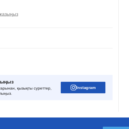
 жазыңыз
рыңыз
Instagram
тарынан, қызықты суреттер,
лыңыз.