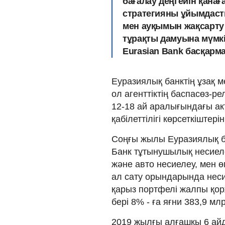
бағалау деңгейін қанаға
стратегияны ұйымдасты
мен ауқымын жақсарт
тұрақты дамуына мүмкі
Eurasian Bank басқарма
Еуразиялық банктің ұзақ м
ол агенттіктің баспасөз-ре
12-18 ай аралығындағы акт
қабілеттілігі көрсеткіштер
Соңғы жылы Еуразиялық б
Банк тұтынушылық несие
және авто несиелеу, мен ө
ал сату орындарында неси
қарыз портфелі жалпы қо
бері 8% - ға яғни 383,9 млр
2019 жылғы алғашқы 6 а