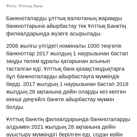
Фото: Ұлттық банк
Банкноталарды ұлттық валютаның жарамды
банкноттарына айырбастау тек Ұлттық Банктің
филиалдарында жүзеге асырылады.
2006 жылғы үлгідегі номиналы 1000 теңгелік
банкноттар 2017 жылдың 1 наурызынан бастап
заңды төлем құралы қатарынан алынып
тасталған еді. Ұлттық банк қазақстандықтарға
бұл банкноталарды айырбастауға мүмкіндік
берді. 2017 жылдың 1 наурызынан бастап 2018
жылдың 28 ақпанына дейін оларды кез келген
екінші деңгейлі банкте айырбастау мүмкін
болды.
Ұлттық банктің филиалдарында банкноталарды
алдымен 2021 жылдың 28 ақпанына дейін
ауыстыру мүмкіндігі берілген еді, содан кейін