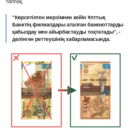
таппақ.
"Көрсетілген мерзімнен кейін Ұлттық
Банктің филиалдары аталған банкноттарды
қабылдау мен айырбастауды тоқтатады", -
делінген реттеушінің хабарламасында.