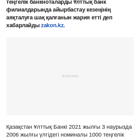
теңгелік банкноталарды Ұлттық банк
филиалдарында айырбастау кезеңінің
аяқталуға шақ қалғанын жария етті деп
хабарлайды
zakon.kz.
Қазақстан Ұлттық Банкі 2021 жылғы 3 наурызда
2006 жылғы үлгідегі номиналы 1000 теңгелік