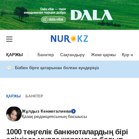
ҚАРЖЫ
Банктер
Сақтандыру
Жеке қаржы
Қор нар
Бізбен бірге қатарынан болған күндеріңіз
ҚАРЖЫ
БАНКТЕР
Жұлдыз Кенжегалиева
Қазақ редакциясының басшысы
1000 теңгелік банкноталардың бірі