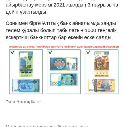
айырбастау мерзімі 2021 жылдың 3 наурызына
дейін ұзартылды.
Сонымен бірге Ұлттық банк айналымда заңды
төлем құралы болып табылатын 1000 теңгелік
ескерткіш банкноттар бар екенін еске салды.
Фото: Ұлттық банк
Мәтіннен қате тапсаңыз,
бізге жазыңыз