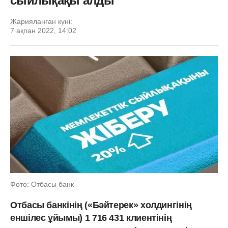
сыйлықақы алды
Жарияланған күні:
7 ақпан 2022, 14:02
Фото: Отбасы банк
Отбасы банкінің («Бәйтерек» холдингінің
еншілес ұйымы) 1 716 431 клиентінің