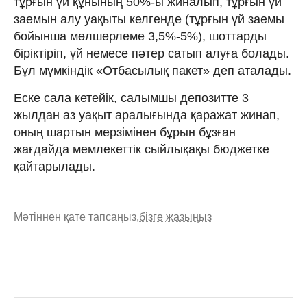
тұрғын үй құнының 50%-ы жиналып, тұрғын үй
заемын алу уақыты келгенде (тұрғын үй заемы
бойынша мөлшерлеме 3,5%-5%), шоттарды
біріктіріп, үй немесе пәтер сатып алуға болады.
Бұл мүмкіндік «Отбасылық пакет» деп аталады.
Еске сала кетейік, салымшы депозитте 3
жылдан аз уақыт аралығында қаражат жинап,
оның шартын мерзімінен бұрын бұзған
жағдайда мемлекеттік сыйлықақы бюджетке
қайтарылады.
Мәтіннен қате тапсаңыз,
бізге жазыңыз