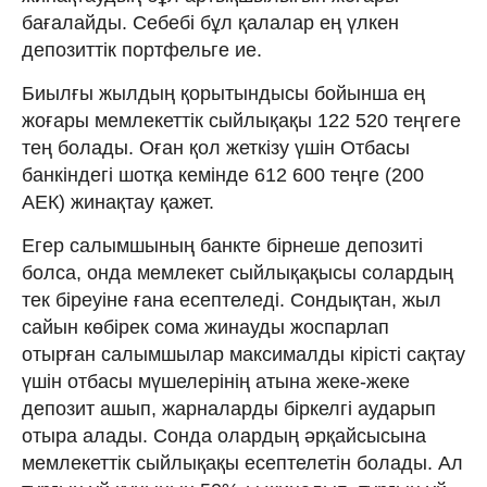
бағалайды. Себебі бұл қалалар ең үлкен
депозиттік портфельге ие.
Биылғы жылдың қорытындысы бойынша ең
жоғары мемлекеттік сыйлықақы 122 520 теңгеге
тең болады. Оған қол жеткізу үшін Отбасы
банкіндегі шотқа кемінде 612 600 теңге (200
АЕК) жинақтау қажет.
Егер салымшының банкте бірнеше депозиті
болса, онда мемлекет сыйлықақысы солардың
тек біреуіне ғана есептеледі. Сондықтан, жыл
сайын көбірек сома жинауды жоспарлап
отырған салымшылар максималды кірісті сақтау
үшін отбасы мүшелерінің атына жеке-жеке
депозит ашып, жарналарды біркелгі аударып
отыра алады. Сонда олардың әрқайсысына
мемлекеттік сыйлықақы есептелетін болады. Ал