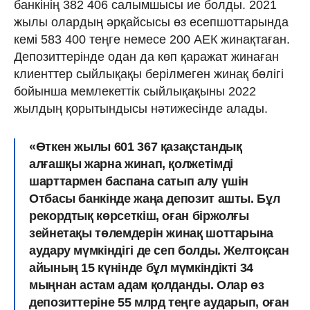
банкінің 382 406 салымшысы ие болды. 2021
жылы олардың әрқайсысы өз есепшоттарында
кемі 583 400 теңге немесе 200 АЕК жинақтаған.
Депозиттерінде одан да көп қаражат жинаған
клиенттер сыйлықақы берілмеген жинақ бөлігі
бойынша мемлекеттік сыйлықақыны 2022
жылдың қорытындысы нәтижесінде алады.
«Өткен жылы 601 367 қазақстандық
алғашқы жарна жинап, қолжетімді
шарттармен баспана сатып алу үшін
Отбасы банкінде жаңа депозит ашты. Бұл
рекордтық көрсеткіш, оған біржолғы
зейнетақы төлемдерін жинақ шоттарына
аудару мүмкіндігі де сеп болды. Желтоқсан
айының 15 күнінде бұл мүмкіндікті 34
мыңнан астам адам қолданды. Олар өз
депозиттеріне 55 млрд теңге аударып, оған