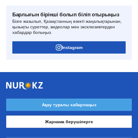
Барлығын бірінші болып біліп отырыңыз
Бізге жазылып, Қазақстанның өзекті жаңалықтарынан,
қызықты суреттер, видеолар мен эксклюзивтерден
хабардар болыңыз.
Instagram
Ақау туралы хабарлаңыз
Жарнама берушілерге