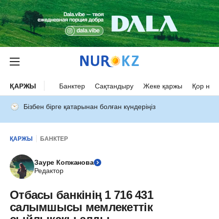
ҚАРЖЫ
Банктер
Сақтандыру
Жеке қаржы
Қор нар
Бізбен бірге қатарынан болған күндеріңіз
ҚАРЖЫ
БАНКТЕР
Зауре Копжанова
Редактор
Отбасы банкінің 1 716 431
салымшысы мемлекеттік