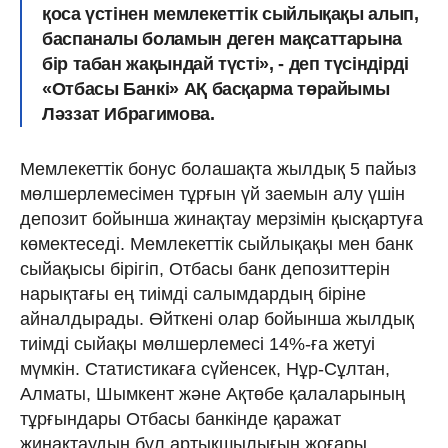
қоса үстінен мемлекеттік сыйлықақы алып,
баспаналы боламын деген мақсаттарына
бір табан жақындай түсті», - деп түсіндірді
«Отбасы Банкі» АҚ басқарма төрайымы
Ләззат Ибрагимова.
Мемлекеттік бонус болашақта жылдық 5 пайыз
мөлшерлемесімен тұрғын үй заемын алу үшін
депозит бойынша жинақтау мерзімін қысқартуға
көмектеседі. Мемлекеттік сыйлықақы мен банк
сыйақысы бірігіп, Отбасы банк депозиттерін
нарықтағы ең тиімді салымдардың біріне
айналдырады. Өйткені олар бойынша жылдық
тиімді сыйақы мөлшерлемесі 14%-ға жетуі
мүмкін. Статистикаға сүйенсек, Нұр-Сұлтан,
Алматы, Шымкент және Ақтөбе қалаларының
тұрғындары Отбасы банкінде қаражат
жинақтаудың бұл артықшылығын жоғары