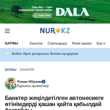
ҚАРЖЫ
Банктер
Сақтандыру
Жеке қаржы
Қор нар
Бізбен бірге қатарынан болған күндеріңіз
ҚАРЖЫ
БАНКТЕР
Ұлжан Ибраим
Бұрынғы қызметкер
Банктер жеңілдетілген автонесиеге
өтінімдерді қашан қайта қабылдай