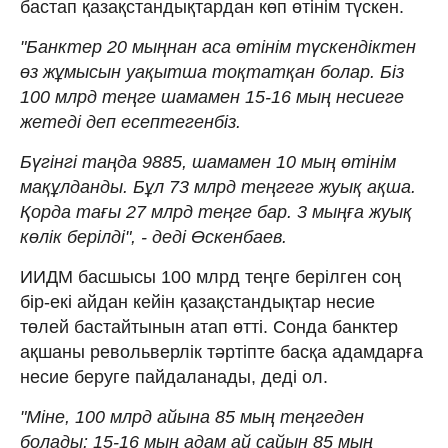
бастап қазақстандықтардан көп өтінім түскен.
"Банктер 20 мыңнан аса өтінім түскендіктен
өз жұмысын уақытша тоқтатқан болар. Біз
100 млрд теңге шамамен 15-16 мың несиеге
жетеді деп есептегенбіз.
Бүгінгі таңда 9885, шамамен 10 мың өтінім
мақұлданды. Бұл 73 млрд теңгеге жуық ақша.
Қорда тағы 27 млрд теңге бар. 3 мыңға жуық
көлік берілді", - деді Өскенбаев.
ИИДМ басшысы 100 млрд теңге берілген соң
бір-екі айдан кейін қазақстандықтар несие
төлей бастайтынын атап өтті. Сонда банктер
ақшаны револьверлік тәртіпте басқа адамдарға
несие беруге пайдаланады, деді ол.
"Міне, 100 млрд айына 85 мың теңгеден
болады: 15-16 мың адам ай сайын 85 мың