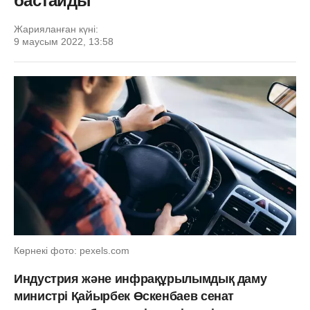
бастайды
Жарияланған күні:
9 маусым 2022, 13:58
Көрнекі фото: pexels.com
Индустрия және инфрақұрылымдық даму
министрі Қайырбек Өскенбаев сенат