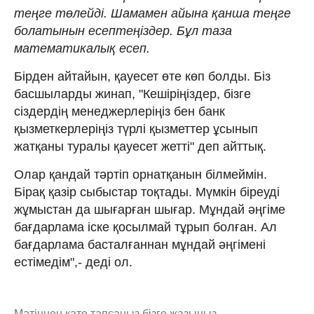
теңге төлейді. Шамамен айына қанша теңге
болатынын есептеңіздер. Бұл таза
математикалық есеп.
Бірден айтайын, қауесет өте көп болды. Біз
басшыларды жинап, "Кешіріңіздер, бізге
сіздердің менеджерлеріңіз бен банк
қызметкерлеріңіз түрлі қызметтер ұсынып
жатқаны туралы қауесет жетті" деп айттық.
Олар қандай тәртіп орнатқанын білмеймін.
Бірақ қазір сыбыстар тоқтады. Мүмкін біреуді
жұмыстан да шығарған шығар. Мұндай әңгіме
бағдарлама іске қосылмай тұрып болған. Ал
бағдарлама басталғаннан мұндай әңгімені
естімедім",- деді ол.
Мәтіннен қате тапсаңыз,
бізге жазыңыз