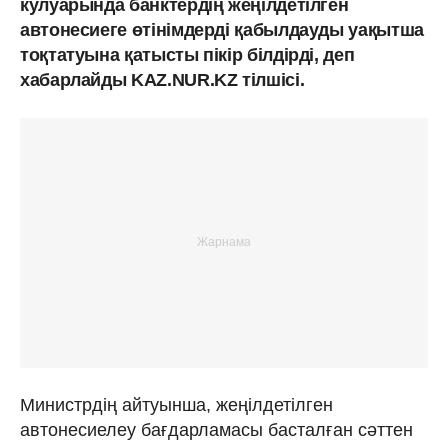
кулуарында банктердің жеңілдетілген
автонесиеге өтінімдерді қабылдауды уақытша
тоқтатуына қатысты пікір білдірді, деп
хабарлайды KAZ.NUR.KZ тілшісі.
Министрдің айтуынша, жеңілдетілген
автонесиелеу бағдарламасы басталған сәттен